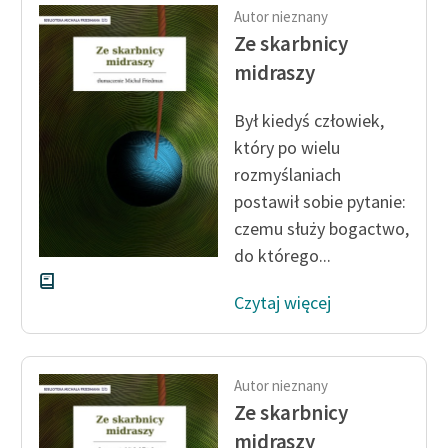
Ręce pełne poezji
Autor nieznany
Ze skarbnicy
Kolekcje edukacyjne
midraszy
twórców przechodzących
do domeny publicznej,
Był kiedyś człowiek,
lektur szkolnych oraz
który po wielu
Starego Testamentu
rozmyślaniach
Odkurzamy bohaterów
postawił sobie pytanie:
Szkoła Poezji Wolnych
czemu służy bogactwo,
Lektur
do którego...
O nas
Czytaj więcej
Kontakt
O projekcie
Autor nieznany
Ze skarbnicy
Zespół
midraszy