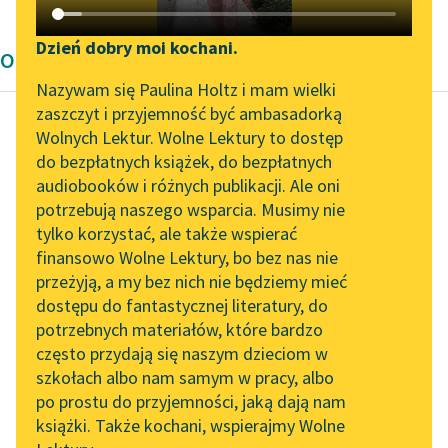
Katalog DAISY
Zgłoś brak utworu
Podkasty o książkach
Dzień dobry moi kochani.
Opowiadanie
Aktualności
Narzędzia
Nazywam się Paulina Holtz i mam wielki
zaszczyt i przyjemność być ambasadorką
„Prokurator Alicja Horn”
Mapa Wolnych Lektur
Wolnych Lektur. Wolne Lektury to dostęp
do słuchania
do bezpłatnych książek, do bezpłatnych
Autor nieznany
Leśmianator
audiobooków i różnych publikacji. Ale oni
Ze skarbnicy
Byliśmy częścią AI Impact
potrzebują naszego wsparcia. Musimy nie
Przewodnik dla piszących i
midraszy
Lab
tylko korzystać, ale także wspierać
czytających
finansowo Wolne Lektury, bo bez nas nie
Zapraszamy na spotkanie
Najpierw Salomon
przeżyją, a my bez nich nie będziemy mieć
online z tłumaczkami
spotkał bogacza. Na
dostępu do fantastycznej literatury, do
literatury skandynawskiej
API
widok Salomona
potrzebnych materiałów, które bardzo
bogacz nisko się
Spotkanie z Katarzyną
OAI-PMH
często przydają się naszym dzieciom w
Tunkiel w Oslo
ukłonił i powiedział:
szkołach albo nam samym w pracy, albo
Widget Wolnych Lektur
po prostu do przyjemności, jaką dają nam
102. lata temu zmarł
— Panie mój...
książki. Także kochani, wspierajmy Wolne
Przypisy
Joseph Conrad