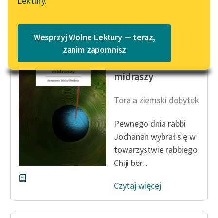
Lektury.
Czytaj więcej
Katalog
Blog
Katalog w formacie PDF
Wesprzyj Wolne Lektury — teraz,
Lektury szkolne i klasyka
zanim zapomnisz
Autor nieznany
literatury do słuchania dla
Ze skarbnicy
uczennic i uczniów z
midraszy
niepełnosprawnościami
Tora a ziemski dobytek
E-kolekcja lektur
szkolnych i literatury do
Pewnego dnia rabbi
słuchania dla uczennic i
Jochanan wybrał się w
uczniów z
towarzystwie rabbiego
niepełnosprawnościami
Chiji ber...
Feministyczne inspiracje.
Popularyzacja
Czytaj więcej
skandynawskiej literatury
feministycznej