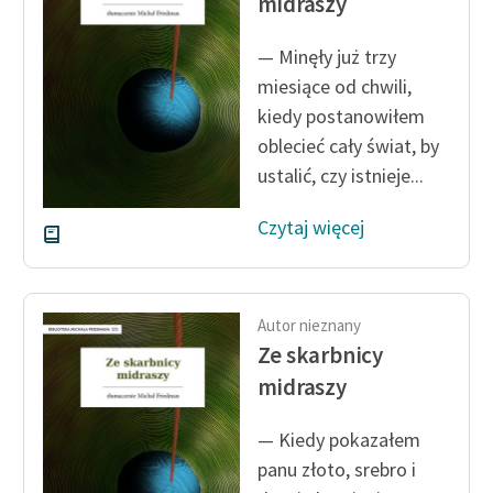
midraszy
— Minęły już trzy
miesiące od chwili,
kiedy postanowiłem
oblecieć cały świat, by
ustalić, czy istnieje...
Czytaj więcej
Autor nieznany
Ze skarbnicy
midraszy
— Kiedy pokazałem
panu złoto, srebro i