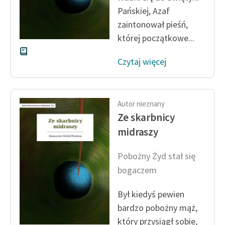
Pańskiej, Azaf
zaintonował pieśń,
której początkowe...
Czytaj więcej
Autor nieznany
Ze skarbnicy
midraszy
Pobożny Żyd stał się
bogaczem
Był kiedyś pewien
bardzo pobożny mąż,
który przysiągł sobie,