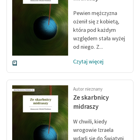
Pewien mężczyzna
Zasady wykorzystania
Wolnych Lektur
ożenił się z kobietą,
która pod każdym
Logotypy
względem stała wyżej
Materiały promocyjne
od niego. Z...
Polityka prywatności
Czytaj więcej
Regulamin biblioteki
Dane fundacji i
Autor nieznany
sprawozdania finansowe
Ze skarbnicy
Regulamin darowizn
midraszy
Informacja o treściach
W chwili, kiedy
wrażliwych
wrogowie Izraela
Deklaracja dostępności
wdarli się do Świątyni