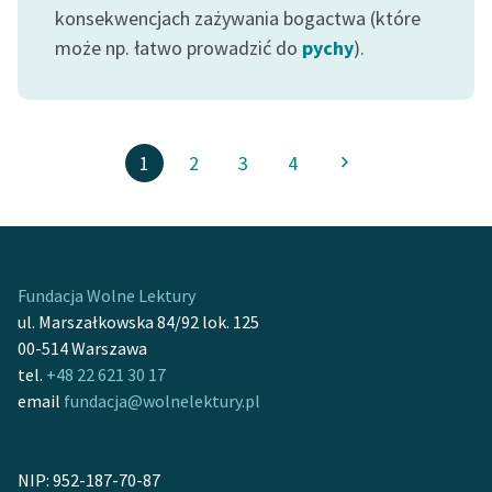
konsekwencjach zażywania bogactwa (które
może np. łatwo prowadzić do
pychy
).
1
2
3
4
Fundacja Wolne Lektury
ul. Marszałkowska 84/92 lok. 125
00-514 Warszawa
tel.
+48 22 621 30 17
email
fundacja@wolnelektury.pl
NIP: 952-187-70-87