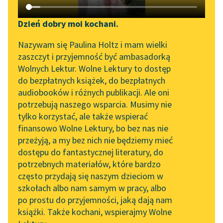
Katalog DAISY
Zgłoś brak utworu
Gabriela Zapolska
Podkasty o książkach
Dzień dobry moi kochani.
Kozioł ofiarny
Aktualności
Narzędzia
Nazywam się Paulina Holtz i mam wielki
zaszczyt i przyjemność być ambasadorką
Tymczasem w pokoju
„Prokurator Alicja Horn”
Mapa Wolnych Lektur
Wolnych Lektur. Wolne Lektury to dostęp
Ewelinki cicho odbywa
do słuchania
do bezpłatnych książek, do bezpłatnych
się scena. Pani
Leśmianator
audiobooków i różnych publikacji. Ale oni
Szymczyńska uznaje za
Byliśmy częścią AI Impact
potrzebują naszego wsparcia. Musimy nie
Przewodnik dla piszących i
Lab
stosowne przestrzec
tylko korzystać, ale także wspierać
czytających
córkę...
finansowo Wolne Lektury, bo bez nas nie
Zapraszamy na spotkanie
przeżyją, a my bez nich nie będziemy mieć
online z tłumaczkami
Czytaj więcej
dostępu do fantastycznej literatury, do
literatury skandynawskiej
API
potrzebnych materiałów, które bardzo
Spotkanie z Katarzyną
OAI-PMH
często przydają się naszym dzieciom w
Tunkiel w Oslo
szkołach albo nam samym w pracy, albo
Widget Wolnych Lektur
po prostu do przyjemności, jaką dają nam
102. lata temu zmarł
książki. Także kochani, wspierajmy Wolne
Przypisy
Motyw: Mężczyzna
Joseph Conrad