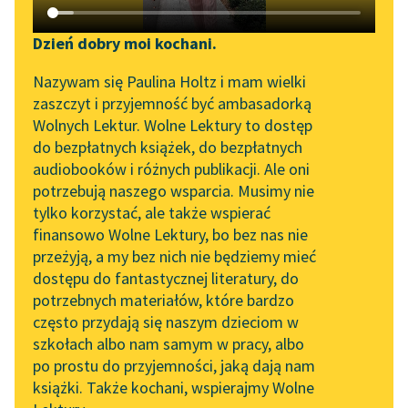
Katalog DAISY
Zgłoś brak utworu
Podkasty o książkach
Dzień dobry moi kochani.
Aktualności
Narzędzia
Edgar Allan Poe
Nazywam się Paulina Holtz i mam wielki
Zagłada domu
zaszczyt i przyjemność być ambasadorką
„Prokurator Alicja Horn”
Mapa Wolnych Lektur
Wolnych Lektur. Wolne Lektury to dostęp
Usherów
do słuchania
do bezpłatnych książek, do bezpłatnych
Leśmianator
audiobooków i różnych publikacji. Ale oni
Wówczas po upływie
Byliśmy częścią AI Impact
potrzebują naszego wsparcia. Musimy nie
Przewodnik dla piszących i
kilku dni, pełnych
Lab
tylko korzystać, ale także wspierać
czytających
najboleśniejszego
finansowo Wolne Lektury, bo bez nas nie
Zapraszamy na spotkanie
smutku, stała się
przeżyją, a my bez nich nie będziemy mieć
online z tłumaczkami
zmiana widoczna w
dostępu do fantastycznej literatury, do
literatury skandynawskiej
API
objawach
potrzebnych materiałów, które bardzo
Spotkanie z Katarzyną
OAI-PMH
chorobliwego...
często przydają się naszym dzieciom w
Tunkiel w Oslo
szkołach albo nam samym w pracy, albo
Widget Wolnych Lektur
Czytaj więcej
po prostu do przyjemności, jaką dają nam
102. lata temu zmarł
książki. Także kochani, wspierajmy Wolne
Przypisy
Joseph Conrad