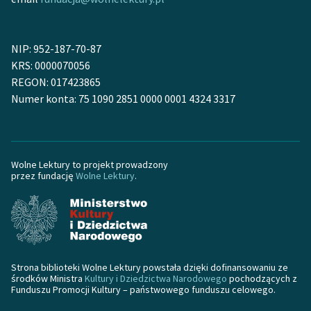
Zasady wykorzystania
Wolnych Lektur
NIP: 952-187-70-87
KRS: 0000070056
Logotypy
REGON: 017423865
Numer konta: 75 1090 2851 0000 0001 4324 3317
Materiały promocyjne
Polityka prywatności
Regulamin biblioteki
Wolne Lektury to projekt prowadzony
przez fundację
Wolne Lektury
.
Dane fundacji i
sprawozdania finansowe
Regulamin darowizn
Informacja o treściach
Strona biblioteki Wolne Lektury powstała dzięki dofinansowaniu ze
wrażliwych
środków Ministra
Kultury i Dziedzictwa Narodowego
pochodzących z
Funduszu Promocji Kultury – państwowego funduszu celowego.
Deklaracja dostępności