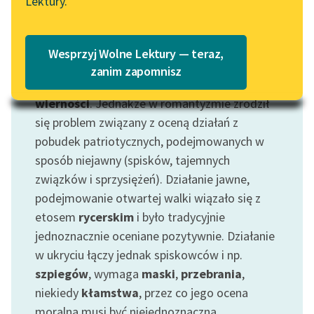
Lektury.
Katalog
Blog
Katalog w formacie PDF
Wesprzyj Wolne Lektury — teraz,
Motyw: Tajemnica
Lektury szkolne i klasyka
zanim zapomnisz
Dochowanie tajemnicy jest dowodem
literatury do słuchania dla
wierności
. Jednakże w romantyzmie zrodził
uczennic i uczniów z
niepełnosprawnościami
się problem związany z oceną działań z
pobudek patriotycznych, podejmowanych w
E-kolekcja lektur
sposób niejawny (spisków, tajemnych
szkolnych i literatury do
związków i sprzysiężeń). Działanie jawne,
słuchania dla uczennic i
podejmowanie otwartej walki wiązało się z
uczniów z
niepełnosprawnościami
etosem
rycerskim
i było tradycyjnie
jednoznacznie oceniane pozytywnie. Działanie
Feministyczne inspiracje.
w ukryciu łączy jednak spiskowców i np.
Popularyzacja
szpiegów
, wymaga
maski
,
przebrania
,
skandynawskiej literatury
niekiedy
kłamstwa
, przez co jego ocena
feministycznej
moralna musi być niejednoznaczna.