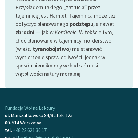
Ręce pełne poezji
Przykładem takiego „zatrucia” przez
tajemnicę jest Hamlet. Tajemnica może też
Kolekcje edukacyjne
twórców przechodzących
dotyczyć planowanego
podstępu
, a nawet
do domeny publicznej,
zbrodni
— jak w
Kordianie
. W tekście tym,
lektur szkolnych oraz
choć planowane w tajemnicy morderstwo
Starego Testamentu
(właśc.
tyranobójstwo
) ma stanowić
wymierzenie sprawiedliwości, jednak w
Odkurzamy bohaterów
sposób nieunikniony wzbudzać musi
Szkoła Poezji Wolnych
wątpliwości natury moralnej.
Lektur
O nas
Kontakt
Fundacja Wolne Lektury
ul. Marszałkowska 84/92 lok. 125
O projekcie
00-514 Warszawa
Zespół
tel.
+48 22 621 30 17
email
fundacja@wolnelektury.pl