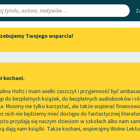
Z
rzebujemy Twojego wsparcia!
Aktualności
Narzędzia
e Lektury
„Prokurator Alicja Horn” do
Mapa Wolnych 
słuchania
irmami
Leśmianator
Byliśmy częścią AI Impact Lab
ewsletter
Przewodnik dla
i kochani.
Zapraszamy na spotkanie
czytających
herów
online z tłumaczkami
lina Holtz i mam wielki zaszczyt i przyjemność być ambasa
literatury skandynawskiej
 utworze
Zagłada domu Ush
p do bezpłatnych książek, do bezpłatnych audiobooków i różn
API
Spotkanie z Katarzyną Tunkiel
. Musimy nie tylko korzystać, ale także wspierać finansowo
ce redakcyjne
w Oslo
OAI-PMH
ez nich nie będziemy mieć dostępu do fantastycznej literatu
ęsto przydają się naszym dzieciom w szkołach albo nam sam
102. lata temu zmarł Joseph
Widget Wolnyc
Conrad
ką dają nam książki. Także kochani, wspierajmy Wolne Lektu
oru
Przypisy
llan Poe
Blog
Moty