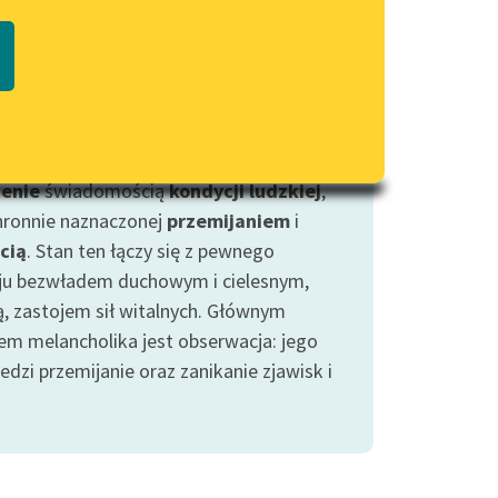
Regulamin biblioteki
to stan głębokiego, egzystencjalnego
macie PDF
Dane fundacji i sprawozdania
u, poczucia straty (często nie mającej
finansowe
lonego przedmiotu) oraz
Regulamin darowizn
wrotnego zagubienia sensu życia.
cholię wiązać należy z rodzącą
Informacja o treściach
wrażliwych
ienie
świadomością
kondycji ludzkiej
,
hronnie naznaczonej
przemijaniem
i
Deklaracja dostępności
cią
. Stan ten łączy się z pewnego
ju bezwładem duchowym i cielesnym,
ją, zastojem sił witalnych. Głównym
iem melancholika jest obserwacja: jego
edzi przemijanie oraz zanikanie zjawisk i