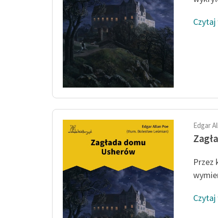
Czytaj
Edgar A
Zagł
Przez k
wymien
Czytaj