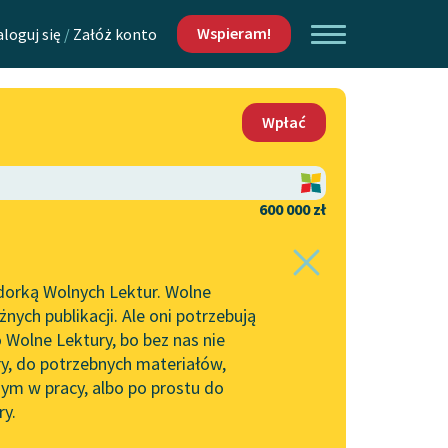
Wspieram!
aloguj się
/
Załóż konto
O nas
Wpłać
Lektur
Kontakt
O projekcie
600 000 zł
 piszących i
Zespół
dorką Wolnych Lektur. Wolne
erów
Zasady wykorzystania
ych publikacji. Ale oni potrzebują
Wolnych Lektur
 Wolne Lektury, bo bez nas nie
Logotypy
ry, do potrzebnych materiałów,
ym w pracy, albo po prostu do
h Lektur
Materiały promocyjne
ry.
Polityka prywatności
w: Melancholia