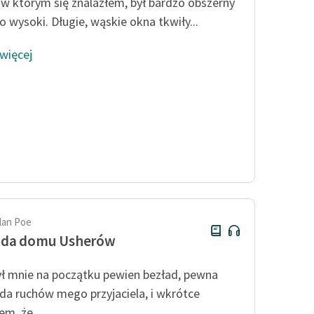
 w którym się znalazłem, był bardzo obszerny
Odkurzamy bohaterów
o wysoki. Długie, wąskie okna tkwiły...
Szkoła Poezji Wolnych Lektur
 więcej
llan Poe
ada domu Usherów
ł mnie na początku pewien bezład, pewna
da ruchów mego przyjaciela, i wkrótce
em, że...