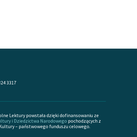
324 3317
olne Lektury powstała dzięki dofinansowaniu ze
ltury i Dziedzictwa Narodowego
pochodzących z
Kultury – państwowego funduszu celowego.