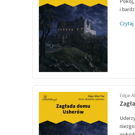
Pokój,
i bardz
Czytaj
Edgar A
Zagł
Uderzy
niezgo
wykrył