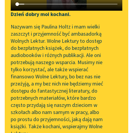
Katalog DAISY
Zgłoś brak utworu
Podkasty o książkach
Dzień dobry moi kochani.
Aktualności
Narzędzia
Nazywam się Paulina Holtz i mam wielki
zaszczyt i przyjemność być ambasadorką
„Prokurator Alicja Horn”
Mapa Wolnych Lektur
Wolnych Lektur. Wolne Lektury to dostęp
do słuchania
pobierz książkę
do bezpłatnych książek, do bezpłatnych
Leśmianator
audiobooków i różnych publikacji. Ale oni
Byliśmy częścią AI Impact
potrzebują naszego wsparcia. Musimy nie
Przewodnik dla piszących i
Lab
tylko korzystać, ale także wspierać
czytających
czytaj online
finansowo Wolne Lektury, bo bez nas nie
Zapraszamy na spotkanie
przeżyją, a my bez nich nie będziemy mieć
online z tłumaczkami
dostępu do fantastycznej literatury, do
literatury skandynawskiej
API
Epoka:
Współczesność
potrzebnych materiałów, które bardzo
Rodzaj:
Epika
Spotkanie z Katarzyną
OAI-PMH
często przydają się naszym dzieciom w
Gatunek:
Opowiadanie
Tunkiel w Oslo
szkołach albo nam samym w pracy, albo
Widget Wolnych Lektur
po prostu do przyjemności, jaką dają nam
102. lata temu zmarł
książki. Także kochani, wspierajmy Wolne
Przypisy
Joseph Conrad
O autorze