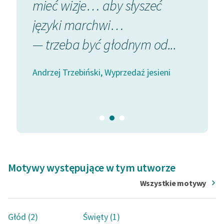
mieć wizje… aby słyszeć
przez 
Zasady wykorzystania
adnę
języki marchwi…
marc
Wolnych Lektur
— trzeba być głodnym od...
Przem
Logotypy
praw
eni
Andrzej Trzebiński, Wyprzedaż jesieni
Materiały promocyjne
Andrzej 
Polityka prywatności
Regulamin biblioteki
Dane fundacji i
sprawozdania finansowe
Regulamin darowizn
Motywy występujące w tym utworze
Wszystkie motywy
Informacja o treściach
wrażliwych
Głód (2)
Święty (1)
Deklaracja dostępności