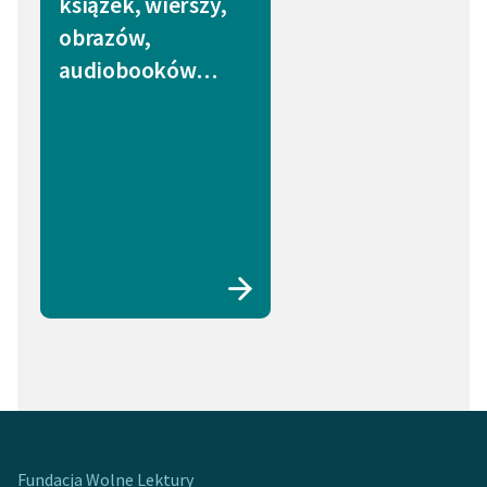
książek, wierszy,
obrazów,
audiobooków…
Fundacja Wolne Lektury