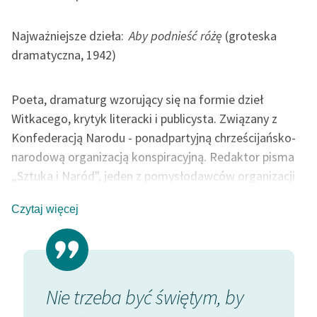
Ręce pełne poezji
Najważniejsze dzieła:
Aby podnieść różę
(groteska
Kolekcje edukacyjne
twórców przechodzących
dramatyczna, 1942)
do domeny publicznej,
lektur szkolnych oraz
Poeta, dramaturg wzorujący się na formie dzieł
Starego Testamentu
Witkacego, krytyk literacki i publicysta. Związany z
Odkurzamy bohaterów
Konfederacją Narodu - ponadpartyjną chrześcijańsko-
narodową organizacją konspiracyjną. Redaktor pisma
Szkoła Poezji Wolnych
„Sztuka i Naród", jeden z pomysłodawców organizacji
Lektur
konspiracyjnej pod nazwą Ruch Kulturowy, powołującej
O nas
Czytaj więcej
się na etykę chrześcijańską. Współautor deklaracji
ideowej Ruchu. Zginął rozstrzelany przez Niemców.
Kontakt
Różne relacje mówią o zagipsowaniu mu przed śmiercią
O projekcie
ust.
 woni,
Nie trzeba być świętym, by
Przem
Zespół