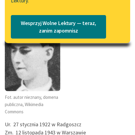
Lektury.
Katalog
Blog
Katalog w formacie PDF
Andrzej
Wesprzyj Wolne Lektury — teraz,
Lektury szkolne i klasyka
zanim zapomnisz
Trzebiński
literatury do słuchania dla
uczennic i uczniów z
niepełnosprawnościami
E-kolekcja lektur
szkolnych i literatury do
słuchania dla uczennic i
uczniów z
niepełnosprawnościami
Fot. autor nieznany, domena
publiczna, Wikimedia
Feministyczne inspiracje.
Commons
Popularyzacja
skandynawskiej literatury
Ur.
27 stycznia 1922 w Radgoszcz
feministycznej
Zm.
12 listopada 1943 w Warszawie