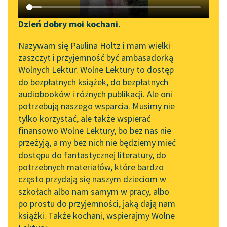
Katalog DAISY
Zgłoś brak utworu
Podkasty o książkach
Dzień dobry moi kochani.
Aktualności
Narzędzia
Nazywam się Paulina Holtz i mam wielki
Rabindranath Tagore
zaszczyt i przyjemność być ambasadorką
„Prokurator Alicja Horn”
Mapa Wolnych Lektur
Jego królewska
Wolnych Lektur. Wolne Lektury to dostęp
do słuchania
do bezpłatnych książek, do bezpłatnych
mość - dziecko
Leśmianator
audiobooków i różnych publikacji. Ale oni
Byliśmy częścią AI Impact
potrzebują naszego wsparcia. Musimy nie
Przewodnik dla piszących i
— Panie! — zawołał. —
Lab
tylko korzystać, ale także wspierać
czytających
Pozwól mi pozostać!
finansowo Wolne Lektury, bo bez nas nie
Zapraszamy na spotkanie
To nie ja! To Bóg
przeżyją, a my bez nich nie będziemy mieć
online z tłumaczkami
ukradł twe dziecko!
dostępu do fantastycznej literatury, do
literatury skandynawskiej
API
potrzebnych materiałów, które bardzo
Kiedy Anukul...
Spotkanie z Katarzyną
OAI-PMH
często przydają się naszym dzieciom w
Tunkiel w Oslo
szkołach albo nam samym w pracy, albo
Widget Wolnych Lektur
Czytaj więcej
po prostu do przyjemności, jaką dają nam
102. lata temu zmarł
książki. Także kochani, wspierajmy Wolne
Przypisy
Joseph Conrad