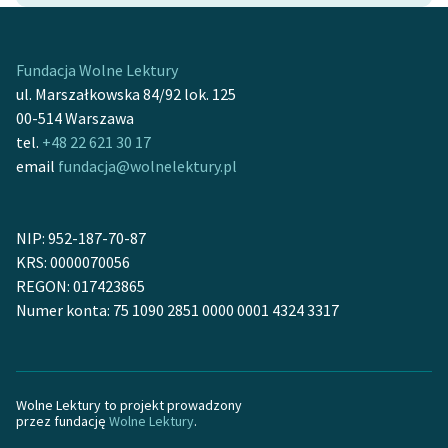
Ręce pełne poezji
Kolekcje edukacyjne
Fundacja Wolne Lektury
twórców przechodzących
ul. Marszałkowska 84/92 lok. 125
do domeny publicznej,
00-514 Warszawa
lektur szkolnych oraz
tel.
+48 22 621 30 17
Starego Testamentu
email
fundacja@wolnelektury.pl
Odkurzamy bohaterów
Szkoła Poezji Wolnych
NIP: 952-187-70-87
Lektur
KRS: 0000070056
REGON: 017423865
O nas
Numer konta: 75 1090 2851 0000 0001 4324 3317
Kontakt
O projekcie
Wolne Lektury to projekt prowadzony
Zespół
przez fundację
Wolne Lektury
.