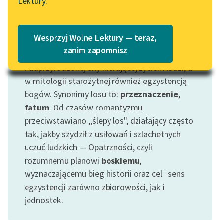
Lektury.
Katalog
Blog
Katalog w formacie PDF
Motyw: Los
Wesprzyj Wolne Lektury — teraz,
Lektury szkolne i klasyka
zanim zapomnisz
Motyw klasyczny, odnoszący się do
literatury do słuchania dla
nadprzyrodzonej siły kierującej życiem ludzi, a
uczennic i uczniów z
w mitologii starożytnej również egzystencją
niepełnosprawnościami
bogów. Synonimy losu to:
przeznaczenie
,
E-kolekcja lektur
fatum
. Od czasów romantyzmu
szkolnych i literatury do
przeciwstawiano ,,ślepy los", działający często
słuchania dla uczennic i
tak, jakby szydził z usiłowań i szlachetnych
uczniów z
uczuć ludzkich — Opatrzności, czyli
niepełnosprawnościami
rozumnemu planowi
boskiemu
,
Feministyczne inspiracje.
wyznaczającemu bieg historii oraz cel i sens
Popularyzacja
egzystencji zarówno zbiorowości, jak i
skandynawskiej literatury
jednostek.
feministycznej