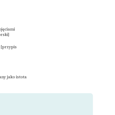
ojęciami
rski]
 [przypis
ny jako istota