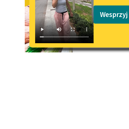
Sonet II (N
Podkasty o książkach
Wesprzyj