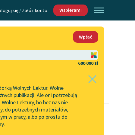
Wspieram!
aloguj się
/
Załóż konto
O nas
Wpłać
Lektur
Kontakt
O projekcie
600 000 zł
 piszących i
Zespół
dorką Wolnych Lektur. Wolne
Zasady wykorzystania
ych publikacji. Ale oni potrzebują
Wolnych Lektur
 Wolne Lektury, bo bez nas nie
Logotypy
ry, do potrzebnych materiałów,
ym w pracy, albo po prostu do
h Lektur
Materiały promocyjne
ry.
Polityka prywatności