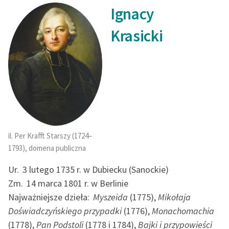
Ignacy
Krasicki
il. Per Krafft Starszy (1724–
1793), domena publiczna
Ur.
3 lutego 1735 r. w Dubiecku (Sanockie)
Zm.
14 marca 1801 r. w Berlinie
Najważniejsze dzieła:
Myszeida
(1775),
Mikołaja
Doświadczyńskiego przypadki
(1776),
Monachomachia
(1778),
Pan Podstoli
(1778 i 1784),
Bajki i przypowieści