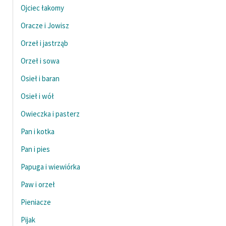
Ojciec łakomy
Oracze i Jowisz
Orzeł i jastrząb
Orzeł i sowa
Osieł i baran
Osieł i wół
Owieczka i pasterz
Pan i kotka
Pan i pies
Papuga i wiewiórka
Paw i orzeł
Pieniacze
Pijak