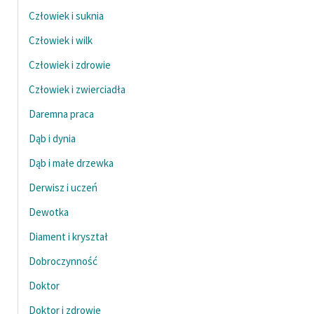
Ręce pełne poezji
Człowiek i suknia
Kolekcje edukacyjne
Człowiek i wilk
twórców przechodzących
Człowiek i zdrowie
do domeny publicznej,
lektur szkolnych oraz
Człowiek i zwierciadła
Starego Testamentu
Daremna praca
Odkurzamy bohaterów
Dąb i dynia
Szkoła Poezji Wolnych
Dąb i małe drzewka
Lektur
Derwisz i uczeń
O nas
Dewotka
Kontakt
Diament i kryształ
Dobroczynność
O projekcie
Doktor
Zespół
Doktor i zdrowie