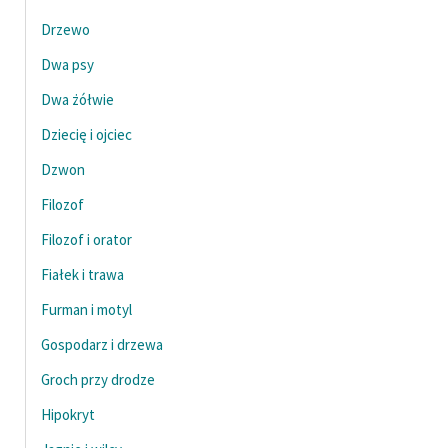
Drzewo
Zasady wykorzystania
Dwa psy
Wolnych Lektur
Dwa żółwie
Logotypy
Dziecię i ojciec
Materiały promocyjne
Dzwon
Polityka prywatności
Filozof
Regulamin biblioteki
Filozof i orator
Dane fundacji i
Fiałek i trawa
sprawozdania finansowe
Furman i motyl
Regulamin darowizn
Gospodarz i drzewa
Informacja o treściach
Groch przy drodze
wrażliwych
Hipokryt
Deklaracja dostępności