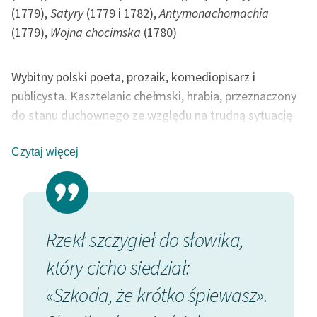
(1779),
Satyry
(1779 i 1782),
Antymonachomachia
(1779),
Wojna chocimska
(1780)
Wybitny polski poeta, prozaik, komediopisarz i
publicysta. Kasztelanic chełmski, hrabia, przeznaczony
do stanu duchownego ze względu na trudną sytuację
materialną rodziny. Od 1766 r. biskup warmiński. Blisko
współpracował z królem Stanisławem Augustem w
Czytaj więcej
dziele kulturalnego ożywienia kraju. Tworzył w duchu
oświecenia (m.in. napisał w latach 1781-83 dwutomową
encyklopedię
Zbiór potrzebniejszych wiadomości
, był
twórcą pierwszego pol. czasopisma, (»Monitor«), ale
Rzekł szczygieł do słowika,
jego
Hymn do miłości ojczyzny
(1774) oraz przekład
który cicho siedział:
Pieśni Osjana
odegrały znaczącą rolę w kształtowaniu
polskiego romantyzmu.
«Szkoda, że krótko śpiewasz».