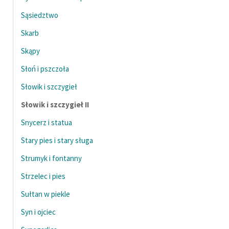
Sąsiedztwo
Skarb
Skąpy
Słoń i pszczoła
Słowik i szczygieł
Słowik i szczygieł II
Snycerz i statua
Stary pies i stary sługa
Strumyk i fontanny
Strzelec i pies
Sułtan w piekle
Syn i ojciec