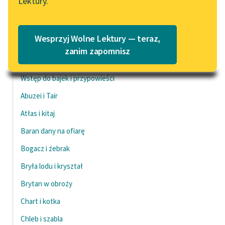
Lektury.
Czas do końca: 0:00:28
Katalog
Blog
Katalog w formacie PDF
Wesprzyj Wolne Lektury — teraz,
Lektury szkolne i klasyka
zanim zapomnisz
literatury do słuchania dla
Bajki i przypowieści
uczennic i uczniów z
Wstęp do bajek i przypowieści
niepełnosprawnościami
Abuzei i Tair
E-kolekcja lektur
Atłas i kitaj
szkolnych i literatury do
słuchania dla uczennic i
Baran dany na ofiarę
uczniów z
Bogacz i żebrak
niepełnosprawnościami
Bryła lodu i kryształ
Feministyczne inspiracje.
Brytan w obroży
Popularyzacja
skandynawskiej literatury
Chart i kotka
feministycznej
Chleb i szabla