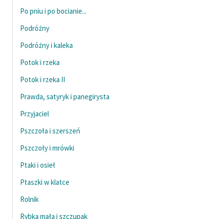
Po pniu i po bocianie...
Podróżny
Podróżny i kaleka
Potok i rzeka
Potok i rzeka II
Prawda, satyryk i panegirysta
Przyjaciel
Pszczoła i szerszeń
Pszczoły i mrówki
Ptaki i osieł
Ptaszki w klatce
Rolnik
Rybka mała i szczupak