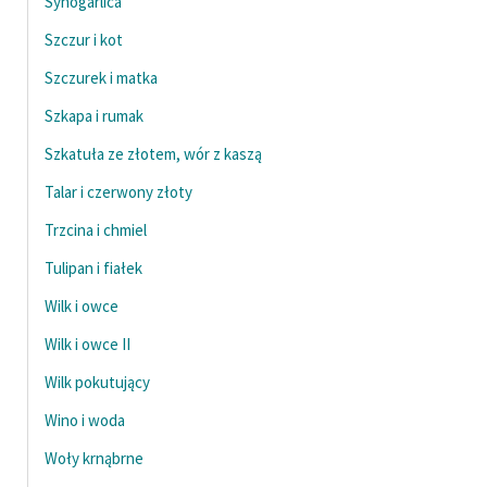
Synogarlica
Szczur i kot
Szczurek i matka
Szkapa i rumak
Szkatuła ze złotem, wór z kaszą
Talar i czerwony złoty
Trzcina i chmiel
Tulipan i fiałek
Wilk i owce
Wilk i owce II
Wilk pokutujący
Wino i woda
Woły krnąbrne