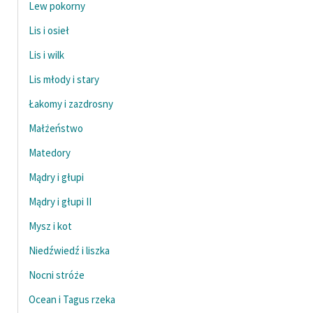
Lew pokorny
Lis i osieł
Lis i wilk
Lis młody i stary
Łakomy i zazdrosny
Małżeństwo
Matedory
Mądry i głupi
Mądry i głupi II
Mysz i kot
Niedźwiedź i liszka
Nocni stróże
Ocean i Tagus rzeka