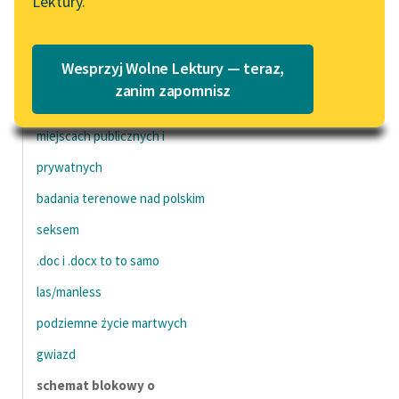
Lektury.
***
Katalog
Blog
.Kambium.
Katalog w formacie PDF
Wesprzyj Wolne Lektury — teraz,
.kolektyw.
Lektury szkolne i klasyka
zanim zapomnisz
Niebezpieczeństwo jedzenia w
literatury do słuchania dla
uczennic i uczniów z
miejscach publicznych i
niepełnosprawnościami
prywatnych
E-kolekcja lektur
badania terenowe nad polskim
szkolnych i literatury do
seksem
słuchania dla uczennic i
uczniów z
.doc i .docx to to samo
niepełnosprawnościami
las/manless
Feministyczne inspiracje.
podziemne życie martwych
Popularyzacja
skandynawskiej literatury
gwiazd
feministycznej
schemat blokowy o