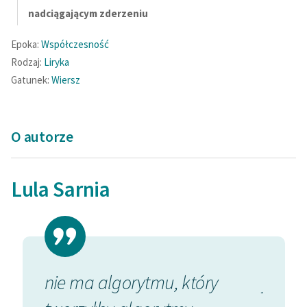
Ręce pełne poezji
nadciągającym zderzeniu
Kolekcje edukacyjne
Epoka:
Współczesność
twórców przechodzących
Rodzaj:
Liryka
do domeny publicznej,
Gatunek:
Wiersz
lektur szkolnych oraz
Starego Testamentu
Odkurzamy bohaterów
O autorze
Szkoła Poezji Wolnych
Lektur
Lula Sarnia
O nas
Kontakt
O projekcie
ości
nie ma algorytmu, który
jasno 
Zespół