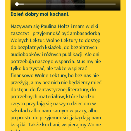
Katalog DAISY
Zgłoś brak utworu
Podkasty o książkach
Dzień dobry moi kochani.
Aktualności
Narzędzia
Nazywam się Paulina Holtz i mam wielki
zaszczyt i przyjemność być ambasadorką
„Prokurator Alicja Horn”
Mapa Wolnych Lektur
Wolnych Lektur. Wolne Lektury to dostęp
do słuchania
do bezpłatnych książek, do bezpłatnych
Leśmianator
audiobooków i różnych publikacji. Ale oni
Byliśmy częścią AI Impact
pobierz książkę
potrzebują naszego wsparcia. Musimy nie
Przewodnik dla piszących i
Lab
tylko korzystać, ale także wspierać
czytających
finansowo Wolne Lektury, bo bez nas nie
Zapraszamy na spotkanie
przeżyją, a my bez nich nie będziemy mieć
online z tłumaczkami
czytaj online
dostępu do fantastycznej literatury, do
literatury skandynawskiej
API
potrzebnych materiałów, które bardzo
Spotkanie z Katarzyną
OAI-PMH
często przydają się naszym dzieciom w
prz[...]szłość
Tunkiel w Oslo
szkołach albo nam samym w pracy, albo
Widget Wolnych Lektur
rondo Prawa praw
po prostu do przyjemności, jaką dają nam
102. lata temu zmarł
książki. Także kochani, wspierajmy Wolne
,,zajadle"
Przypisy
Joseph Conrad