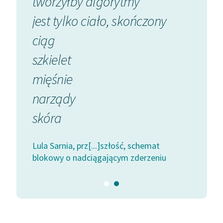
tworzyłby algorytmy
konie
 z
jest tylko ciało, skończony
a koni
Zasady wykorzystania
Wolnych Lektur
a
ciąg
potrz
Logotypy
szkielet
prob
Materiały promocyjne
mięśnie
probl
Polityka prywatności
narządy
t
Lula Sarn
Regulamin biblioteki
skóra
iu
blokowy
Dane fundacji i
sprawozdania finansowe
Lula Sarnia, prz[...]szłość, schemat
blokowy o nadciągającym zderzeniu
Regulamin darowizn
Informacja o treściach
wrażliwych
Deklaracja dostępności