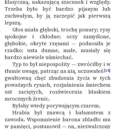
klasyczną, nakazującą szacunek i względy.
Trzeba było być bardzo pijanym lub
zuchwałym, by ją zaczepić jak pierwszą
lepszą.
Głos miała głęboki, trochę ponury; rysy
9
spokojne i chłodne; oczy zamyślone,
głębokie, okryte rzęsami — podnosiła je
rzadko; usta dumne, małe, musiały się
bardzo niewiele uśmiechać.
Typ to był niepospolity — zwróciłby i w
0
tłumie uwagę, patrząc na nią, uczuwałeś
[14]
gwałtowną chęć zbudzenia życia w tych
poważnych rysach, rozjaśnienia śmiechem
ust zaciętych, rozświecenia blaskiem
mrocznych źrenic.
Byłaby wtedy porywającym czarem.
1
Hrabia był znawcą i bałamutem z
2
zawodu. Wspomnienie barona zbladło mu
w pamięci, postanowił — on, niezwalczony