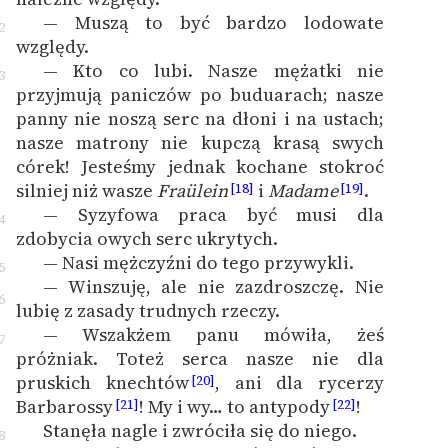
— Muszą to być bardzo lodowate
2
względy.
— Kto co lubi. Nasze mężatki nie
3
przyjmują paniczów po buduarach; nasze
panny nie noszą serc na dłoni i na ustach;
nasze matrony nie kupczą krasą swych
córek! Jesteśmy jednak kochane stokroć
silniej niż wasze
Fraülein
i
Madame
.
[18]
[19]
— Syzyfowa praca być musi dla
4
zdobycia owych serc ukrytych.
— Nasi mężczyźni do tego przywykli.
5
— Winszuję, ale nie zazdroszczę. Nie
6
lubię z zasady trudnych rzeczy.
— Wszakżem panu mówiła, żeś
7
próżniak. Toteż serca nasze nie dla
pruskich knechtów
, ani dla rycerzy
[20]
Barbarossy
! My i wy… to antypody
!
[21]
[22]
Stanęła nagle i zwróciła się do niego.
8