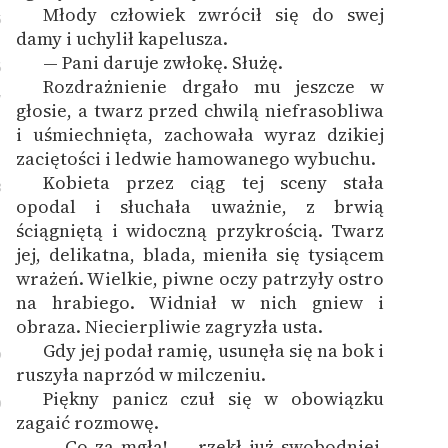
Młody człowiek zwrócił się do swej
5
damy i uchylił kapelusza.
— Pani daruje zwłokę. Służę.
6
Rozdrażnienie drgało mu jeszcze w
7
głosie, a twarz przed chwilą niefrasobliwa
i uśmiechnięta, zachowała wyraz dzikiej
zaciętości i ledwie hamowanego wybuchu.
Kobieta przez ciąg tej sceny stała
8
opodal i słuchała uważnie, z brwią
ściągniętą i widoczną przykrością. Twarz
jej, delikatna, blada, mieniła się tysiącem
wrażeń. Wielkie, piwne oczy patrzyły ostro
na hrabiego. Widniał w nich gniew i
obraza. Niecierpliwie zagryzła usta.
Gdy jej podał ramię, usunęła się na bok i
9
ruszyła naprzód w milczeniu.
Piękny panicz czuł się w obowiązku
0
zagaić rozmowę.
— Co za mgła! — rzekł już swobodniej,