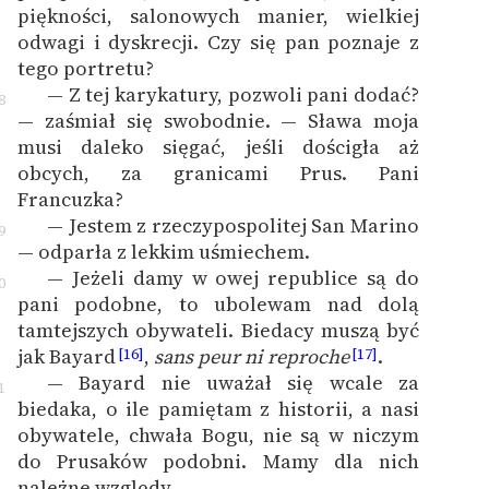
piękności, salonowych manier, wielkiej
odwagi i dyskrecji. Czy się pan poznaje z
tego portretu?
— Z tej karykatury, pozwoli pani dodać?
8
— zaśmiał się swobodnie. — Sława moja
musi daleko sięgać, jeśli dościgła aż
obcych, za granicami Prus. Pani
Francuzka?
— Jestem z rzeczypospolitej San Marino
9
— odparła z lekkim uśmiechem.
— Jeżeli damy w owej republice są do
0
pani podobne, to ubolewam nad dolą
tamtejszych obywateli. Biedacy muszą być
jak Bayard
,
sans peur ni reproche
.
[16]
[17]
— Bayard nie uważał się wcale za
1
biedaka, o ile pamiętam z historii, a nasi
obywatele, chwała Bogu, nie są w niczym
do Prusaków podobni. Mamy dla nich
należne względy.