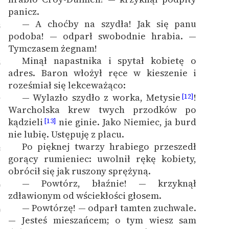
panicz.
— A choćby na szydła! Jak się panu
5
podoba! — odparł swobodnie hrabia. —
Tymczasem żegnam!
Minął napastnika i spytał kobietę o
6
adres. Baron włożył ręce w kieszenie i
roześmiał się lekceważąco:
— Wylazło szydło z worka, Metysie
!
[12]
7
Warcholska krew twych przodków po
kądzieli
nie ginie. Jako Niemiec, ja burd
[13]
nie lubię. Ustępuję z placu.
Po pięknej twarzy hrabiego przeszedł
8
gorący rumieniec: uwolnił rękę kobiety,
obrócił się jak ruszony sprężyną.
— Powtórz, błaźnie! — krzyknął
9
zdławionym od wściekłości głosem.
— Powtórzę! — odparł tamten zuchwale.
0
— Jesteś mieszańcem; o tym wiesz sam