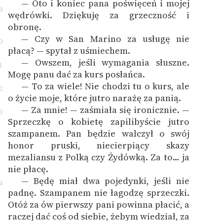
— Oto i koniec pana poświęceń i mojej
9
wędrówki. Dziękuję za grzeczność i
obronę.
— Czy w San Marino za usługę nie
0
płacą? — spytał z uśmiechem.
— Owszem, jeśli wymagania słuszne.
1
Mogę panu dać za kurs posłańca.
— To za wiele! Nie chodzi tu o kurs, ale
2
o życie moje, które jutro narażę za panią.
— Za mnie! — zaśmiała się ironicznie. —
3
Sprzeczkę o kobietę zapilibyście jutro
szampanem. Pan będzie walczył o swój
honor pruski, niecierpiący skazy
mezaliansu z Polką czy Żydówką. Za to… ja
nie płacę.
— Będę miał dwa pojedynki, jeśli nie
4
padnę. Szampanem nie łagodzę sprzeczki.
Otóż za ów pierwszy pani powinna płacić, a
raczej dać coś od siebie, żebym wiedział, za