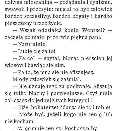
dziwna mieszanina — pożądania i cynizmu,
swawoli i przesytu: musiał to być człowiek
Deklaracja dostępności
bardzo szczęśliwy, bardzo bogaty i bardzo
pieszczony przez życie.
— Wszak odesłałeś konie, Wentzel? —
zaczęła po małej przerwie piękna pani.
— Naturalnie.
— Lubię cię za to!
0
— Za co? — spytał, biorąc pierścień jej
1
włosów i bawiąc się nim.
— Za to, że mną się nie afiszujesz.
2
Młody człowiek się zaśmiał.
3
— Nie uznaję tego za pochwałę. Afiszują
4
się tylko błazny i parweniusze. Czyż mnie
zaliczasz do jednej z tych kategorii?
— Ejże, bohaterze! Zdarza się to i tobie!
5
— Może być. Jeżeli kogo nie cenię lub
6
nie kocham.
— Więc mnie cenisz i kochasz niby?
7