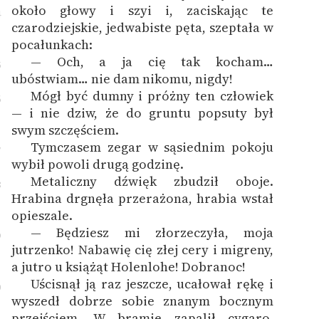
około głowy i szyi i, zaciskając te
4
czarodziejskie, jedwabiste pęta, szeptała w
pocałunkach:
— Och, a ja cię tak kocham…
5
ubóstwiam… nie dam nikomu, nigdy!
Mógł być dumny i próżny ten człowiek
6
— i nie dziw, że do gruntu popsuty był
swym szczęściem.
Tymczasem zegar w sąsiednim pokoju
7
wybił powoli drugą godzinę.
Metaliczny dźwięk zbudził oboje.
8
Hrabina drgnęła przerażona, hrabia wstał
opieszale.
— Będziesz mi złorzeczyła, moja
9
jutrzenko! Nabawię cię złej cery i migreny,
a jutro u książąt Holenlohe! Dobranoc!
Uścisnął ją raz jeszcze, ucałował rękę i
0
wyszedł dobrze sobie znanym bocznym
przejściem. W bramie zapalił cygaro,