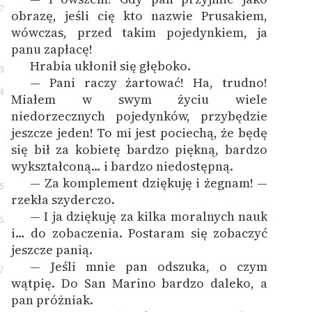
2
obrazę, jeśli cię kto nazwie Prusakiem,
wówczas, przed takim pojedynkiem, ja
panu zapłacę!
Hrabia ukłonił się głęboko.
3
— Pani raczy żartować! Ha, trudno!
4
Miałem w swym życiu wiele
niedorzecznych pojedynków, przybędzie
jeszcze jeden! To mi jest pociechą, że będę
się bił za kobietę bardzo piękną, bardzo
wykształconą… i bardzo niedostępną.
— Za komplement dziękuję i żegnam! —
5
rzekła szyderczo.
— I ja dziękuję za kilka moralnych nauk
6
i… do zobaczenia. Postaram się zobaczyć
jeszcze panią.
— Jeśli mnie pan odszuka, o czym
7
wątpię. Do San Marino bardzo daleko, a
pan próżniak.