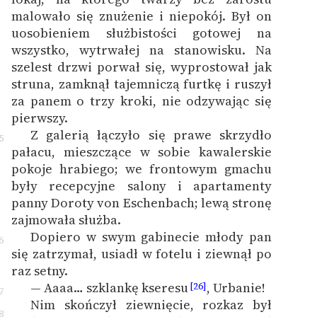
malowało się znużenie i niepokój. Był on
uosobieniem służbistości gotowej na
wszystko, wytrwałej na stanowisku. Na
szelest drzwi porwał się, wyprostował jak
struna, zamknął tajemniczą furtkę i ruszył
za panem o trzy kroki, nie odzywając się
pierwszy.
Z galerią łączyło się prawe skrzydło
5
pałacu, mieszczące w sobie kawalerskie
pokoje hrabiego; we frontowym gmachu
były recepcyjne salony i apartamenty
panny Doroty von Eschenbach; lewą stronę
zajmowała służba.
Dopiero w swym gabinecie młody pan
6
się zatrzymał, usiadł w fotelu i ziewnął po
raz setny.
— Aaaa… szklankę kseresu
, Urbanie!
[26]
7
Nim skończył ziewnięcie, rozkaz był
8