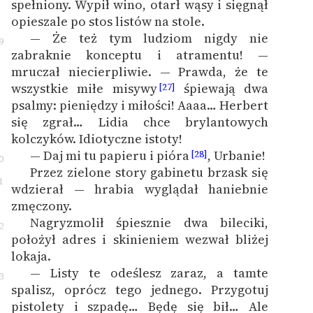
spełniony. Wypił wino, otarł wąsy i sięgnął
opieszale po stos listów na stole.
— Że też tym ludziom nigdy nie
9
zabraknie konceptu i atramentu! —
mruczał niecierpliwie. — Prawda, że te
wszystkie miłe misywy
śpiewają dwa
[27]
psalmy: pieniędzy i miłości! Aaaa… Herbert
się zgrał… Lidia chce brylantowych
kolczyków. Idiotyczne istoty!
— Daj mi tu papieru i pióra
, Urbanie!
[28]
0
Przez zielone story gabinetu brzask się
1
wdzierał — hrabia wyglądał haniebnie
zmęczony.
Nagryzmolił śpiesznie dwa bileciki,
2
położył adres i skinieniem wezwał bliżej
lokaja.
— Listy te odeślesz zaraz, a tamte
3
spalisz, oprócz tego jednego. Przygotuj
pistolety i szpadę… Będę się bił… Ale