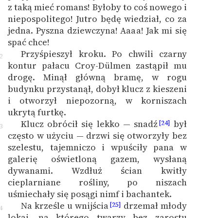
z taką mieć romans! Byłoby to coś nowego i
niepospolitego! Jutro będę wiedział, co za
jedna. Pyszna dziewczyna! Aaaa! Jak mi się
spać chce!
Przyśpieszył kroku. Po chwili czarny
2
kontur pałacu Croy-Dülmen zastąpił mu
drogę. Minął główną bramę, w rogu
budynku przystanął, dobył klucz z kieszeni
i otworzył niepozorną, w korniszach
ukrytą furtkę.
Klucz obrócił się lekko — snadź
był
[24]
3
często w użyciu — drzwi się otworzyły bez
szelestu, tajemniczo i wpuściły pana w
galerię oświetloną gazem, wysłaną
dywanami. Wzdłuż ścian kwitły
cieplarniane rośliny, po niszach
uśmiechały się posągi nimf i bachantek.
Na krześle u wnijścia
drzemał młody
[25]
4
lokaj, na którego twarzy bez zarostu