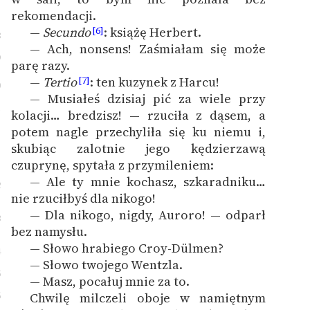
rekomendacji.
—
Secundo
: książę Herbert.
[6]
8
— Ach, nonsens! Zaśmiałam się może
9
parę razy.
—
Tertio
: ten kuzynek z Harcu!
[7]
0
— Musiałeś dzisiaj pić za wiele przy
1
kolacji… bredzisz! — rzuciła z dąsem, a
potem nagle przechyliła się ku niemu i,
skubiąc zalotnie jego kędzierzawą
czuprynę, spytała z przymileniem:
— Ale ty mnie kochasz, szkaradniku…
2
nie rzuciłbyś dla nikogo!
— Dla nikogo, nigdy, Auroro! — odparł
3
bez namysłu.
— Słowo hrabiego Croy-Dülmen?
4
— Słowo twojego Wentzla.
5
— Masz, pocałuj mnie za to.
6
Chwilę milczeli oboje w namiętnym