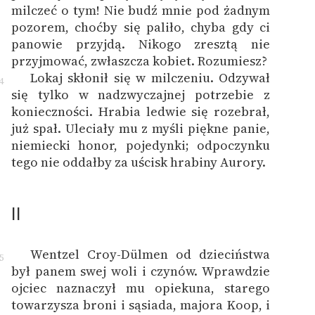
milczeć o tym! Nie budź mnie pod żadnym
pozorem, choćby się paliło, chyba gdy ci
panowie przyjdą. Nikogo zresztą nie
przyjmować, zwłaszcza kobiet. Rozumiesz?
Lokaj skłonił się w milczeniu. Odzywał
4
się tylko w nadzwyczajnej potrzebie z
konieczności. Hrabia ledwie się rozebrał,
już spał. Uleciały mu z myśli piękne panie,
niemiecki honor, pojedynki; odpoczynku
tego nie oddałby za uścisk hrabiny Aurory.
II
Wentzel Croy-Dülmen od dzieciństwa
5
był panem swej woli i czynów. Wprawdzie
ojciec naznaczył mu opiekuna, starego
towarzysza broni i sąsiada, majora Koop, i