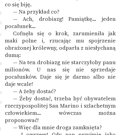
co się biję.
— Na przykład co?
5
— Ach, drobiazg! Pamiątkę… jeden
6
pocałunek…
Cofnęła się o krok, zarumieniła jak
7
maki polne i, rzucając mu spojrzenie
obrażonej królewny, odparła z niesłychaną
dumą:
— Na ten drobiazg nie starczyłoby panu
8
milionów. U nas się nie sprzedaje
pocałunków. Daje się je darmo albo nie
daje wcale!
— A żeby dostać?
9
— Żeby dostać, trzeba być obywatelem
0
rzeczypospolitej San Marino i szlachetnym
człowiekiem… wówczas można
proponować!
— Więc dla mnie droga zamknięta?
1
— I owszem! Gdy pan przyjmie jako