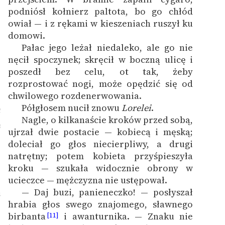
podniósł kołnierz paltota, bo go chłód
owiał — i z rękami w kieszeniach ruszył ku
domowi.
Pałac jego leżał niedaleko, ale go nie
1
nęcił spoczynek; skręcił w boczną ulicę i
poszedł bez celu, ot tak, żeby
rozprostować nogi, może opędzić się od
chwilowego rozdenerwowania.
Półgłosem nucił znowu
Lorelei
.
2
Nagle, o kilkanaście kroków przed sobą,
3
ujrzał dwie postacie — kobiecą i męską;
doleciał go głos niecierpliwy, a drugi
natrętny; potem kobieta przyśpieszyła
kroku — szukała widocznie obrony w
ucieczce — mężczyzna nie ustępował.
— Daj buzi, panieneczko! — posłyszał
4
hrabia głos swego znajomego, sławnego
birbanta
i awanturnika. — Znaku nie
[11]