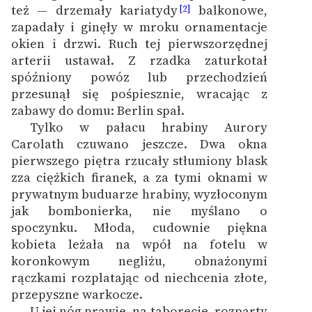
też — drzemały kariatydy
balkonowe,
[2]
feministycznej
zapadały i ginęły w mroku ornamentacje
Ręce pełne poezji
okien i drzwi. Ruch tej pierwszorzędnej
arterii ustawał. Z rzadka zaturkotał
Kolekcje edukacyjne
spóźniony powóz lub przechodzień
twórców przechodzących
przesunął się pośpiesznie, wracając z
do domeny publicznej,
zabawy do domu: Berlin spał.
lektur szkolnych oraz
Tylko w pałacu hrabiny Aurory
Starego Testamentu
Carolath czuwano jeszcze. Dwa okna
pierwszego piętra rzucały stłumiony blask
Odkurzamy bohaterów
zza ciężkich firanek, a za tymi oknami w
Szkoła Poezji Wolnych
prywatnym buduarze hrabiny, wyzłoconym
Lektur
jak bombonierka, nie myślano o
spoczynku. Młoda, cudownie piękna
O nas
kobieta leżała na wpół na fotelu w
koronkowym negliżu, obnażonymi
Kontakt
rączkami rozplatając od niechcenia złote,
przepyszne warkocze.
O projekcie
U jej nóg prawie, na taborecie, rozparty