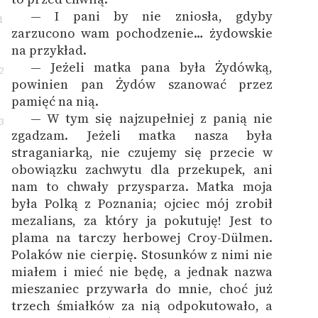
— I pani by nie zniosła, gdyby
1
zarzucono wam pochodzenie… żydowskie
na przykład.
— Jeżeli matka pana była Żydówką,
2
powinien pan Żydów szanować przez
pamięć na nią.
— W tym się najzupełniej z panią nie
3
zgadzam. Jeżeli matka nasza była
straganiarką, nie czujemy się przecie w
obowiązku zachwytu dla przekupek, ani
nam to chwały przysparza. Matka moja
była Polką z Poznania; ojciec mój zrobił
mezalians, za który ja pokutuję! Jest to
plama na tarczy herbowej Croy-Dülmen.
Polaków nie cierpię. Stosunków z nimi nie
miałem i mieć nie będę, a jednak nazwa
mieszaniec przywarła do mnie, choć już
trzech śmiałków za nią odpokutowało, a