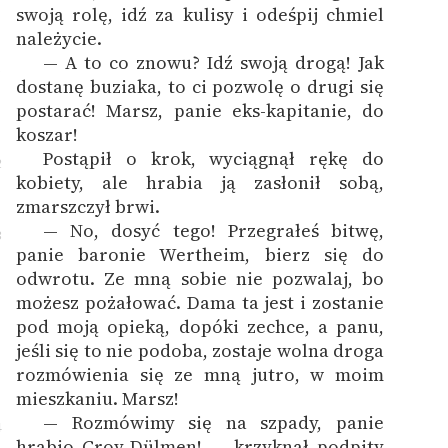
swoją rolę, idź za kulisy i odeśpij chmiel
należycie.
— A to co znowu? Idź swoją drogą! Jak
1
dostanę buziaka, to ci pozwolę o drugi się
postarać! Marsz, panie eks-kapitanie, do
koszar!
Postąpił o krok, wyciągnął rękę do
2
kobiety, ale hrabia ją zasłonił sobą,
zmarszczył brwi.
— No, dosyć tego! Przegrałeś bitwę,
3
panie baronie Wertheim, bierz się do
odwrotu. Ze mną sobie nie pozwalaj, bo
możesz pożałować. Dama ta jest i zostanie
pod moją opieką, dopóki zechce, a panu,
jeśli się to nie podoba, zostaje wolna droga
rozmówienia się ze mną jutro, w moim
mieszkaniu. Marsz!
— Rozmówimy się na szpady, panie
4
hrabio Croy-Dülmen! — krzyknął podpity