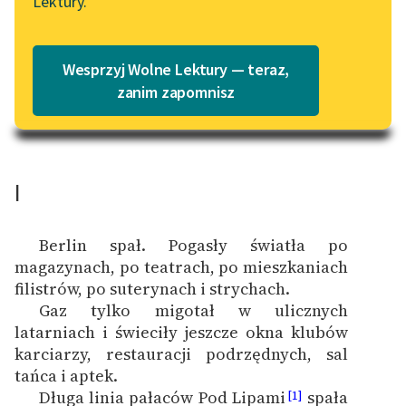
Lektury.
„Marzenie o Oriencie”
Katalog
Sophie Elkan
pucharu
Katalog w formacie PDF
Blog
Wesprzyj Wolne Lektury — teraz,
zanim zapomnisz
Lektury szkolne i klasyka
literatury do słuchania dla
uczennic i uczniów z
I
niepełnosprawnościami
E-kolekcja lektur
Berlin spał. Pogasły światła po
szkolnych i literatury do
magazynach, po teatrach, po mieszkaniach
słuchania dla uczennic i
filistrów, po suterynach i strychach.
uczniów z
Gaz tylko migotał w ulicznych
niepełnosprawnościami
latarniach i świeciły jeszcze okna klubów
karciarzy, restauracji podrzędnych, sal
Feministyczne inspiracje.
tańca i aptek.
Popularyzacja
Długa linia pałaców Pod Lipami
spała
[1]
skandynawskiej literatury