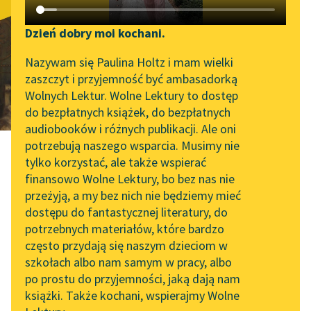
Między ustami a
Katalog DAISY
Zgłoś brak utworu
brzegiem
Podkasty o książkach
Dzień dobry moi kochani.
Aktualności
Narzędzia
Nazywam się Paulina Holtz i mam wielki
pucharu
zaszczyt i przyjemność być ambasadorką
Zapraszamy na spotkanie
Mapa Wolnych Lektur
Wolnych Lektur. Wolne Lektury to dostęp
online z tłumaczkami
do bezpłatnych książek, do bezpłatnych
Leśmianator
literatury skandynawskiej
audiobooków i różnych publikacji. Ale oni
potrzebują naszego wsparcia. Musimy nie
Przewodnik dla piszących i
Spotkanie z Katarzyną
tylko korzystać, ale także wspierać
czytających
Tunkiel w Oslo
finansowo Wolne Lektury, bo bez nas nie
przeżyją, a my bez nich nie będziemy mieć
Wolne Lektury na 32.
Maria Rodziewiczówna
dostępu do fantastycznej literatury, do
Pol’and’Rock Festivalu
API
potrzebnych materiałów, które bardzo
Między ustami a
„Kochanek Lady
OAI-PMH
często przydają się naszym dzieciom w
Chatterley” do słuchania
szkołach albo nam samym w pracy, albo
Widget Wolnych Lektur
na Wolnych Lekturach
po prostu do przyjemności, jaką dają nam
brzegiem
książki. Także kochani, wspierajmy Wolne
Przypisy
Nowy audiobook –