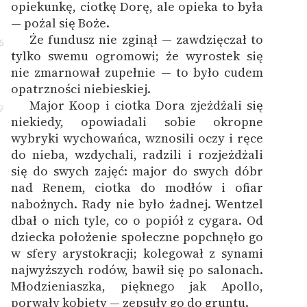
opiekunkę, ciotkę Dorę, ale opieka to była
— pożal się Boże.
Że fundusz nie zginął — zawdzięczał to
6
tylko swemu ogromowi; że wyrostek się
nie zmarnował zupełnie — to było cudem
opatrzności niebieskiej.
Major Koop i ciotka Dora zjeżdżali się
7
niekiedy, opowiadali sobie okropne
wybryki wychowańca, wznosili oczy i ręce
do nieba, wzdychali, radzili i rozjeżdżali
się do swych zajęć: major do swych dóbr
nad Renem, ciotka do modłów i ofiar
nabożnych. Rady nie było żadnej. Wentzel
dbał o nich tyle, co o popiół z cygara. Od
dziecka położenie społeczne popchnęło go
w sfery arystokracji; kolegował z synami
najwyższych rodów, bawił się po salonach.
Młodzieniaszka, pięknego jak Apollo,
porwały kobiety — zepsuły go do gruntu.