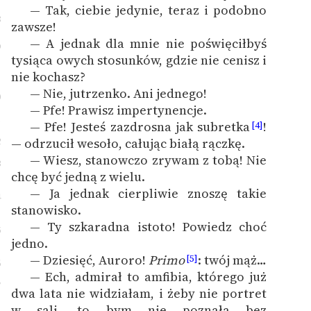
— Tak, ciebie jedynie, teraz i podobno
8
zawsze!
— A jednak dla mnie nie poświęciłbyś
9
tysiąca owych stosunków, gdzie nie cenisz i
nie kochasz?
— Nie, jutrzenko. Ani jednego!
0
— Pfe! Prawisz impertynencje.
1
— Pfe! Jesteś zazdrosna jak subretka
!
[4]
2
— odrzucił wesoło, całując białą rączkę.
— Wiesz, stanowczo zrywam z tobą! Nie
3
chcę być jedną z wielu.
— Ja jednak cierpliwie znoszę takie
4
stanowisko.
— Ty szkaradna istoto! Powiedz choć
5
jedno.
— Dziesięć, Auroro!
Primo
: twój mąż…
[5]
6
— Ech, admirał to amfibia, którego już
7
dwa lata nie widziałam, i żeby nie portret
w sali, to bym nie poznała bez