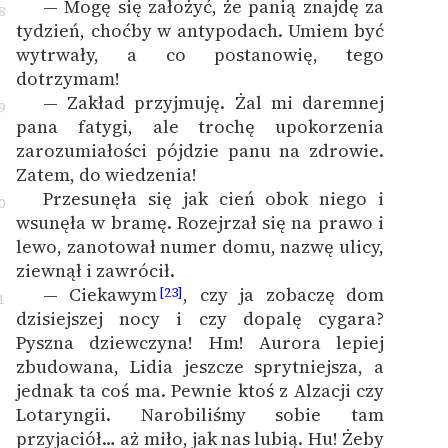
— Mogę się założyć, że panią znajdę za
8
tydzień, choćby w antypodach. Umiem być
wytrwały, a co postanowię, tego
dotrzymam!
— Zakład przyjmuję. Żal mi daremnej
9
pana fatygi, ale trochę upokorzenia
zarozumiałości pójdzie panu na zdrowie.
Zatem, do wiedzenia!
Przesunęła się jak cień obok niego i
0
wsunęła w bramę. Rozejrzał się na prawo i
lewo, zanotował numer domu, nazwę ulicy,
ziewnął i zawrócił.
— Ciekawym
, czy ja zobaczę dom
[23]
1
dzisiejszej nocy i czy dopalę cygara?
Pyszna dziewczyna! Hm! Aurora lepiej
zbudowana, Lidia jeszcze sprytniejsza, a
jednak ta coś ma. Pewnie ktoś z Alzacji czy
Lotaryngii. Narobiliśmy sobie tam
przyjaciół… aż miło, jak nas lubią. Hu! Żeby