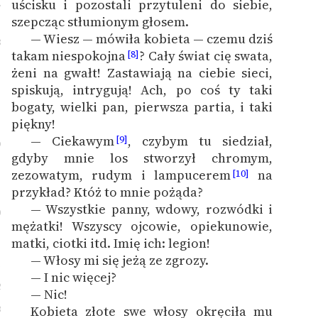
uścisku i pozostali przytuleni do siebie,
7
szepcząc stłumionym głosem.
— Wiesz — mówiła kobieta — czemu dziś
8
takam niespokojna
? Cały świat cię swata,
[8]
żeni na gwałt! Zastawiają na ciebie sieci,
spiskują, intrygują! Ach, po coś ty taki
bogaty, wielki pan, pierwsza partia, i taki
piękny!
— Ciekawym
, czybym tu siedział,
[9]
9
gdyby mnie los stworzył chromym,
zezowatym, rudym i lampucerem
na
[10]
przykład? Któż to mnie pożąda?
— Wszystkie panny, wdowy, rozwódki i
0
mężatki! Wszyscy ojcowie, opiekunowie,
matki, ciotki itd. Imię ich: legion!
— Włosy mi się jeżą ze zgrozy.
1
— I nic więcej?
2
— Nic!
3
Kobieta złote swe włosy okręciła mu