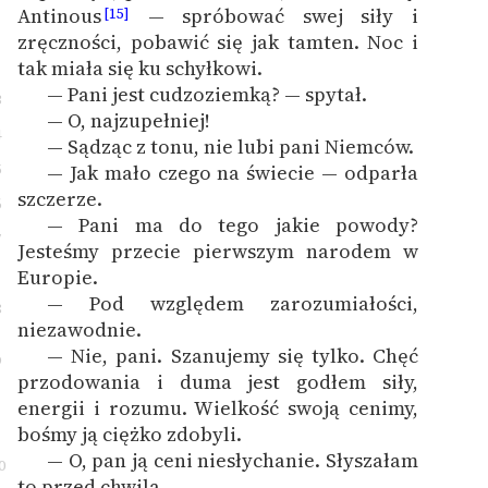
Antinous
— spróbować swej siły i
[15]
zręczności, pobawić się jak tamten. Noc i
tak miała się ku schyłkowi.
— Pani jest cudzoziemką? — spytał.
3
— O, najzupełniej!
4
— Sądząc z tonu, nie lubi pani Niemców.
5
— Jak mało czego na świecie — odparła
szczerze.
6
— Pani ma do tego jakie powody?
7
Jesteśmy przecie pierwszym narodem w
Europie.
— Pod względem zarozumiałości,
8
niezawodnie.
— Nie, pani. Szanujemy się tylko. Chęć
9
przodowania i duma jest godłem siły,
energii i rozumu. Wielkość swoją cenimy,
bośmy ją ciężko zdobyli.
— O, pan ją ceni niesłychanie. Słyszałam
0
to przed chwilą.