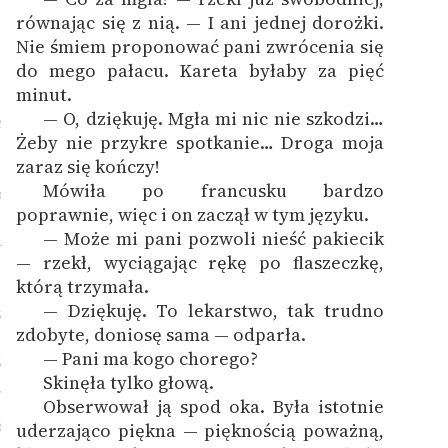
1
równając się z nią. — I ani jednej dorożki.
Nie śmiem proponować pani zwrócenia się
do mego pałacu. Kareta byłaby za pięć
minut.
— O, dziękuję. Mgła mi nic nie szkodzi…
2
Żeby nie przykre spotkanie… Droga moja
zaraz się kończy!
Mówiła po francusku bardzo
3
poprawnie, więc i on zaczął w tym języku.
— Może mi pani pozwoli nieść pakiecik
4
— rzekł, wyciągając rękę po flaszeczkę,
którą trzymała.
— Dziękuję. To lekarstwo, tak trudno
5
zdobyte, doniosę sama — odparła.
— Pani ma kogo chorego?
6
Skinęła tylko głową.
7
Obserwował ją spod oka. Była istotnie
8
uderzająco piękna — pięknością poważną,