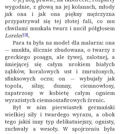
Zespół
wygodnie, z głową na jej kolanach, młody
jak ona i jak ona piękny mężczyzna
przypatrywał się tej złotej fali, co mu
Zasady wykorzystania
chwilami muskała twarz i nucił półgłosem
Wolnych Lektur
Lorelei
.
[3]
Para ta była na model dla malarza: ona
Logotypy
— smukła, ślicznie zbudowana, o twarzy z
greckiego posągu, ale żywej, zalotnej, a
Materiały promocyjne
śmiejącej się całym urokiem białych
Polityka prywatności
ząbków, koralowych ust i zmrużonych,
sfinksowych oczu; on — wybujały jak
Regulamin biblioteki
topola, silny, dumny, ciemnowłosy,
zapatrzony w kobietę całym ogniem
Dane fundacji i
wyrazistych ciemnoszafirowych źrenic.
sprawozdania finansowe
Był w nim pierwiastek germański
Regulamin darowizn
wielkiej siły i twardego wyrazu, a obok
tego jakiś inny typ delikatniejszy, ognisty,
Informacja o treściach
zuchwały a wesoły. W spojrzeniu była
wrażliwych