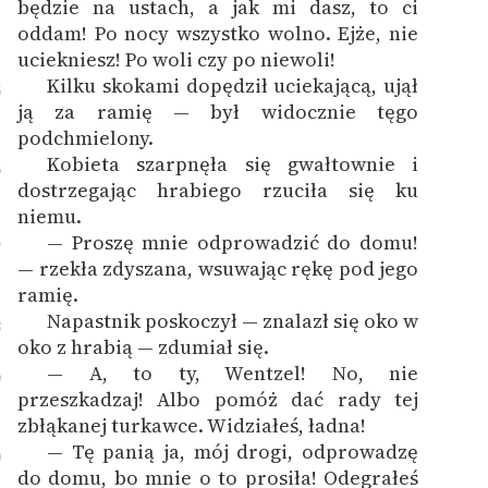
będzie na ustach, a jak mi dasz, to ci
oddam! Po nocy wszystko wolno. Ejże, nie
uciekniesz! Po woli czy po niewoli!
Kilku skokami dopędził uciekającą, ujął
5
ją za ramię — był widocznie tęgo
podchmielony.
Kobieta szarpnęła się gwałtownie i
6
dostrzegając hrabiego rzuciła się ku
niemu.
— Proszę mnie odprowadzić do domu!
7
— rzekła zdyszana, wsuwając rękę pod jego
ramię.
Napastnik poskoczył — znalazł się oko w
8
oko z hrabią — zdumiał się.
— A, to ty, Wentzel! No, nie
9
przeszkadzaj! Albo pomóż dać rady tej
zbłąkanej turkawce. Widziałeś, ładna!
— Tę panią ja, mój drogi, odprowadzę
0
do domu, bo mnie o to prosiła! Odegrałeś