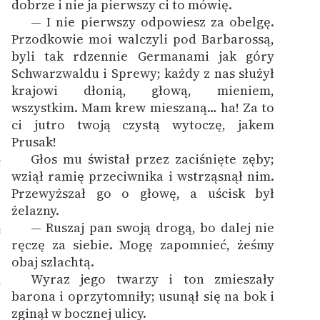
dobrze i nie ja pierwszy ci to mówię.
— I nie pierwszy odpowiesz za obelgę.
1
Przodkowie moi walczyli pod Barbarossą,
byli tak rdzennie Germanami jak góry
Schwarzwaldu i Sprewy; każdy z nas służył
krajowi dłonią, głową, mieniem,
wszystkim. Mam krew mieszaną… ha! Za to
ci jutro twoją czystą wytoczę, jakem
Prusak!
Głos mu świstał przez zaciśnięte zęby;
2
wziął ramię przeciwnika i wstrząsnął nim.
Przewyższał go o głowę, a uścisk był
żelazny.
— Ruszaj pan swoją drogą, bo dalej nie
3
ręczę za siebie. Mogę zapomnieć, żeśmy
obaj szlachtą.
Wyraz jego twarzy i ton zmieszały
4
barona i oprzytomniły; usunął się na bok i
zginął w bocznej ulicy.