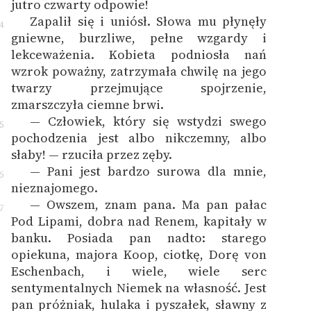
jutro czwarty odpowie!
Zapalił się i uniósł. Słowa mu płynęły
4
gniewne, burzliwe, pełne wzgardy i
lekceważenia. Kobieta podniosła nań
wzrok poważny, zatrzymała chwilę na jego
twarzy przejmujące spojrzenie,
zmarszczyła ciemne brwi.
— Człowiek, który się wstydzi swego
5
pochodzenia jest albo nikczemny, albo
słaby! — rzuciła przez zęby.
— Pani jest bardzo surowa dla mnie,
6
nieznajomego.
— Owszem, znam pana. Ma pan pałac
7
Pod Lipami, dobra nad Renem, kapitały w
banku. Posiada pan nadto: starego
opiekuna, majora Koop, ciotkę, Dorę von
Eschenbach, i wiele, wiele serc
sentymentalnych Niemek na własność. Jest
pan próżniak, hulaka i pyszałek, sławny z