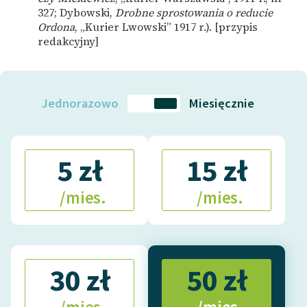
327; Dybowski,
Drobne sprostowania o reducie
Ordona
, „Kurier Lwowski” 1917 r.). [przypis
redakcyjny]
Jednorazowo
Miesięcznie
5 zł
15 zł
/mies.
/mies.
30 zł
50 zł