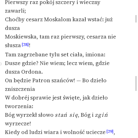
Pierwszy raz pokój szczery i wieczny
zawarli;
Choćby cesarz Moskalom kazał wstać: już
dusza
Moskiewska, tam raz pierwszy, cesarza nie
słusza
!
[28]
Tam zagrzebane tylu set ciała, imiona:
Dusze gdzie? Nie wiem;
lecz wiem, gdzie
0
dusza Ordona.
On będzie Patron szańców! —
Bo dzieło
zniszczenia
W dobréj sprawie jest święte, jak dzieło
tworzenia:
Bóg wyrzekł słowo
stań się
, Bóg i
zgiń
wyrzecze!
Kiedy od ludzi wiara i wolność uciecze
,
[29]