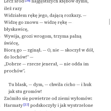
Lecz śród
najgęstszych kłębów dymu,
[26]
ileż razy
Widziałem rękę jego, dającą rozkazy. —
Widzę go znowu — widzę rękę —
błyskawicę,
Wywija, grozi wrogom, trzyma palną
0
świécę,
Biorą go — zginął. — O, nie — skoczył w dół,
do lochów!” —
„Dobrze — rzecze jenerał, — nie odda im
prochów”.
Tu blask, — dym, — chwila cicho — i huk
jak stu gromów!
Zaćmiło się powietrze od ziemi wyłomów:
Harmaty
podskoczyły i jak wystrzelone
[27]
5