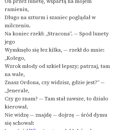
On przez lunetę, wspartą na mojém
ramieniu,
Długo na szturm i szaniec poglądał w
0
milczeniu.
Na koniec rzekł: „Stracona”. — Spod lunety
jego
Wymknęło się łez kilka, — rzekł do mnie:
„Kolego,
Wzrok młody od szkieł lepszy; patrzaj, tam
na wale,
Znasz Ordona, czy widzisz, gdzie jest?” —
„Jenerale,
Czy go znam? — Tam stał zawsze, to działo
5
kierował.
Nie widzę — znajdę — dojrzę — śród dymu
się schował: