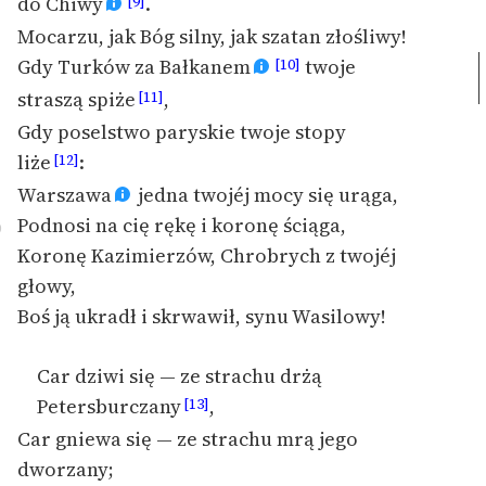
do Chiwy
.
[9]
Mocarzu, jak Bóg silny, jak szatan złośliwy!
Gdy Turków za Bałkanem
twoje
[10]
straszą spiże
,
[11]
Gdy poselstwo paryskie twoje stopy
liże
:
[12]
Warszawa
jedna twojéj mocy się urąga,
Podnosi na cię rękę i koronę ściąga,
0
Koronę Kazimierzów, Chrobrych z twojéj
głowy,
Boś ją ukradł i skrwawił, synu Wasilowy!
Car dziwi się — ze strachu drżą
Petersburczany
,
[13]
Car gniewa się — ze strachu mrą jego
dworzany;