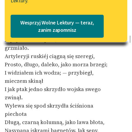
Lektury.
„Marzenie o Oriencie”
Katalog
Sophie Elkan
Katalog w formacie PDF
Blog
Nam strzelać nie kazano. — Wstąpiłem
Wesprzyj Wolne Lektury — teraz,
[1]
zanim zapomnisz
na działo
I spojrzałem na pole;
dwieście armat
Lektury szkolne i klasyka
grzmiało.
literatury do słuchania dla
Artyleryji ruskiéj ciągną się szeregi,
uczennic i uczniów z
Prosto, długo, daleko, jako morza brzegi;
niepełnosprawnościami
I widziałem ich wodza; — przybiegł,
E-kolekcja lektur
mieczem skinął
szkolnych i literatury do
I jak ptak jedno skrzydło wojska swego
słuchania dla uczennic i
zwinął.
uczniów z
niepełnosprawnościami
Wylewa się spod skrzydła ściśniona
piechota
Feministyczne inspiracje.
Długą, czarną kolumną, jako lawa błota,
Popularyzacja
Nasypana iskrami bagnetów. Jak sępy,
skandynawskiej literatury