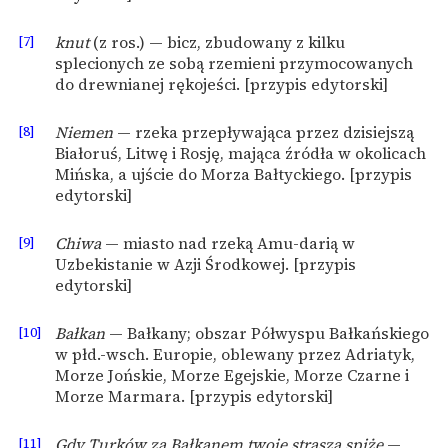
[7]
knut
(z ros.) — bicz, zbudowany z kilku
splecionych ze sobą rzemieni przymocowanych
do drewnianej rękojeści. [przypis edytorski]
[8]
Niemen
— rzeka przepływająca przez dzisiejszą
Białoruś, Litwę i Rosję, mająca źródła w okolicach
Mińska, a ujście do Morza Bałtyckiego. [przypis
edytorski]
[9]
Chiwa
— miasto nad rzeką Amu-darią w
Uzbekistanie w Azji Środkowej. [przypis
edytorski]
[10]
Bałkan
— Bałkany; obszar Półwyspu Bałkańskiego
w płd.-wsch. Europie, oblewany przez Adriatyk,
Morze Jońskie, Morze Egejskie, Morze Czarne i
Morze Marmara. [przypis edytorski]
[11]
Gdy Turków za Bałkanem twoje straszą spiże
—