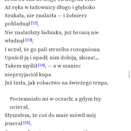
Aż ręka w ładownicy długo i głęboko
0
Szukała, nie znalazła — i żołnierz
pobladnął
,
[22]
Nie znalazłszy ładunku, już bronią nie
władnął
;
[23]
I uczuł, że go pali strzelba rozogniona;
Upuścił ją i upadł; nim dobiją, skona!…
Takem myślił
, —
a w szaniec
[24]
5
nieprzyjaciół kupa
Już lazła, jak robactwo na świeżego trupa.
Pociemniało mi w oczach; a gdym łzy
ocierał,
Słyszałem, że coś do mnie mówił mój
jenerał
.
[25]