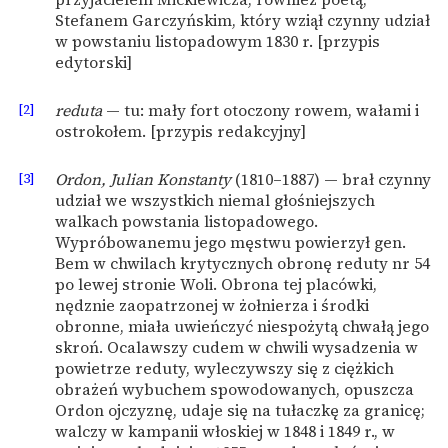
Stefanem Garczyńskim, który wziął czynny udział
w powstaniu listopadowym 1830 r. [przypis
edytorski]
[2]
reduta
— tu: mały fort otoczony rowem, wałami i
ostrokołem. [przypis redakcyjny]
[3]
Ordon, Julian Konstanty
(1810–1887) — brał czynny
udział we wszystkich niemal głośniejszych
walkach powstania listopadowego.
Wypróbowanemu jego męstwu powierzył gen.
Bem w chwilach krytycznych obronę reduty nr 54
po lewej stronie Woli. Obrona tej placówki,
nędznie zaopatrzonej w żołnierza i środki
obronne, miała uwieńczyć niespożytą chwałą jego
skroń. Ocalawszy cudem w chwili wysadzenia w
powietrze reduty, wyleczywszy się z ciężkich
obrażeń wybuchem spowodowanych, opuszcza
Ordon ojczyznę, udaje się na tułaczkę za granicę;
walczy w kampanii włoskiej w 1848 i 1849 r., w