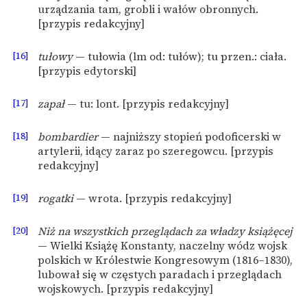
urządzania tam, grobli i wałów obronnych.
[przypis redakcyjny]
[16]
tułowy
— tułowia (lm od: tułów); tu przen.: ciała.
[przypis edytorski]
[17]
zapał
— tu: lont. [przypis redakcyjny]
[18]
bombardier
— najniższy stopień podoficerski w
artylerii, idący zaraz po szeregowcu. [przypis
redakcyjny]
[19]
rogatki
— wrota. [przypis redakcyjny]
[20]
Niż na wszystkich przeglądach za władzy książęcej
— Wielki Książę Konstanty, naczelny wódz wojsk
polskich w Królestwie Kongresowym (1816–1830),
lubował się w częstych paradach i przeglądach
wojskowych. [przypis redakcyjny]