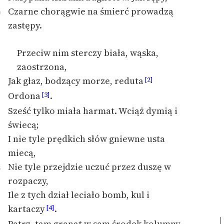
feministycznej
Czarne chorągwie na śmierć prowadzą
0
zastępy.
Ręce pełne poezji
Kolekcje edukacyjne
Przeciw nim sterczy biała, wąska,
twórców przechodzących
zaostrzona,
do domeny publicznej,
Jak głaz, bodzący morze, reduta
[2]
lektur szkolnych oraz
Ordona
.
[3]
Starego Testamentu
Sześć tylko miała harmat. Wciąż dymią i
Odkurzamy bohaterów
świecą;
Szkoła Poezji Wolnych
I nie tyle prędkich słów gniewne usta
Lektur
miecą,
Nie tyle przejdzie uczuć przez duszę w
5
O nas
rozpaczy,
Kontakt
Ile z tych dział leciało bomb, kul i
kartaczy
.
[4]
O projekcie
Patrz, tam granat w sam środek kolumny