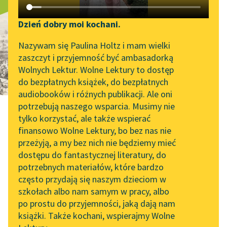
Reduta Ordona
Katalog DAISY
Zgłoś brak utworu
Podkasty o książkach
Dzień dobry moi kochani.
Aktualności
Narzędzia
Nazywam się Paulina Holtz i mam wielki
zaszczyt i przyjemność być ambasadorką
Zapraszamy na spotkanie
Mapa Wolnych Lektur
Wolnych Lektur. Wolne Lektury to dostęp
online z tłumaczkami
do bezpłatnych książek, do bezpłatnych
Leśmianator
literatury skandynawskiej
audiobooków i różnych publikacji. Ale oni
potrzebują naszego wsparcia. Musimy nie
Przewodnik dla piszących i
Spotkanie z Katarzyną
tylko korzystać, ale także wspierać
czytających
Tunkiel w Oslo
finansowo Wolne Lektury, bo bez nas nie
przeżyją, a my bez nich nie będziemy mieć
Wolne Lektury na 32.
Adam Mickiewicz
dostępu do fantastycznej literatury, do
Pol’and’Rock Festivalu
API
potrzebnych materiałów, które bardzo
Reduta Ordona
„Kochanek Lady
OAI-PMH
często przydają się naszym dzieciom w
Chatterley” do słuchania
szkołach albo nam samym w pracy, albo
Widget Wolnych Lektur
na Wolnych Lekturach
po prostu do przyjemności, jaką dają nam
Opowiadanie adiutanta
książki. Także kochani, wspierajmy Wolne
Przypisy
Nowy audiobook –