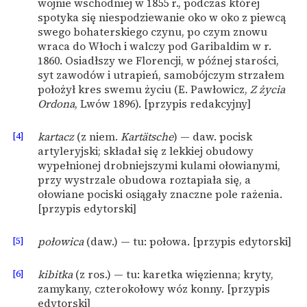
wojnie wschodniej w 1855 r., podczas której
spotyka się niespodziewanie oko w oko z piewcą
swego bohaterskiego czynu, po czym znowu
wraca do Włoch i walczy pod Garibaldim w r.
1860. Osiadłszy we Florencji, w późnej starości,
syt zawodów i utrapień, samobójczym strzałem
położył kres swemu życiu (E. Pawłowicz,
Z życia
Ordona
, Lwów 1896). [przypis redakcyjny]
[4]
kartacz
(z niem.
Kartätsche
) — daw. pocisk
artyleryjski; składał się z lekkiej obudowy
wypełnionej drobniejszymi kulami ołowianymi,
przy wystrzale obudowa roztapiała się, a
ołowiane pociski osiągały znaczne pole rażenia.
[przypis edytorski]
[5]
połowica
(daw.) — tu: połowa. [przypis edytorski]
[6]
kibitka
(z ros.) — tu: karetka więzienna; kryty,
zamykany, czterokołowy wóz konny. [przypis
edytorski]