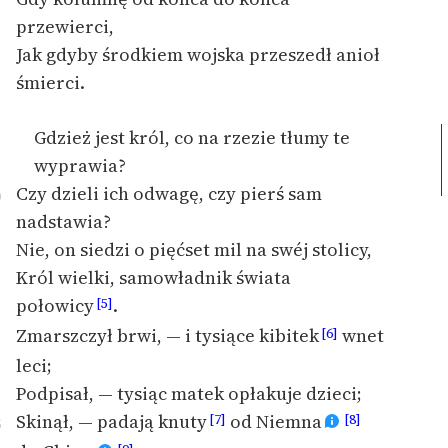
przewierci,
Deklaracja dostępności
Jak gdyby środkiem wojska przeszedł anioł
śmierci.
Gdzież jest król, co na rzezie tłumy te
wyprawia?
Czy dzieli ich odwagę, czy pierś sam
0
nadstawia?
Nie, on siedzi o pięćset mil na swéj stolicy,
Król wielki, samowładnik świata
połowicy
.
[5]
Zmarszczył brwi, — i tysiące kibitek
wnet
[6]
leci;
Podpisał, — tysiąc matek opłakuje dzieci;
Skinął, — padają knuty
od Niemna
[7]
[8]
5