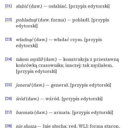
[21]
słabić
(daw.) — osłabiać. [przypis edytorski]
[22]
pobladnął
(daw. forma) — pobladł. [przypis
edytorski]
[23]
władnąć
(daw.) — władać czym. [przypis
edytorski]
[24]
takem myślił
(daw.) — konstrukcja z przestawną
końcówką czasownika; inaczej: tak myślałem.
[przypis edytorski]
[25]
jenerał
(daw.) — generał. [przypis edytorski]
[26]
śród
(daw.) — wśród. [przypis edytorski]
[27]
harmata
(daw.) — armata. [przypis edytorski]
[28]
nie słusza
— [nie słucha; red. WL]: forma starop.