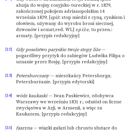
aluzja do wojny rosyjsko-tureckiej w r. 1829,
zakończonej pokojem adrianopolskim 14
września 1829; [
spiż
: stop miedzi z cyną, cynkiem i
ołowiem, używany do wyrobu broni siecznej,
dzwonów i armat;red. WL]
spiże
, tu przen.:
armaty. [przypis redakcyjny]
[12]
Gdy poselstwo paryskie twoje stopy liże
—
pogardliwy przytyk do zabiegów Ludwika Filipa o
uznanie przez Rosję. [przypis redakcyjny]
[13]
Petersburczany
— mieszkańcy Petersburga;
Petersburżanie. [przypis edytorski]
[14]
wódz kaukaski
— Iwan Paskiewicz, zdobywca
Warszawy we wrześniu 1831 r.; odniósł on liczne
zwycięstwa w Azji, w Armenii, a więc za
Kaukazem. [przypis redakcyjny]
[15]
faszyna
— wiązki gałęzi lub chrustu służące do