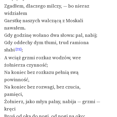
Zgadłem, dlaczego milczy, — bo nieraz
widziałem
Garstkę naszych walczącą z Moskali
nawałem.
Gdy godzinę wołano dwa słowa: pal, nabij;
Gdy oddechy dym tłumi, trud ramiona
słabi
;
[21]
A wciąż grzmi rozkaz wodzów, wre
5
żołnierza czynność;
Na koniec bez rozkazu pełnią swą
powinność,
Na koniec bez rozwagi, bez czucia,
pamięci,
Żołnierz, jako młyn palny, nabija — grzmi —
kręci
Broń od oka do nogi, od nogi na oko: