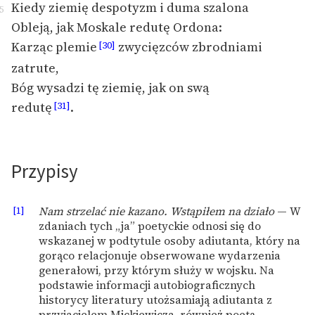
Kiedy ziemię despotyzm i duma szalona
5
Obleją, jak Moskale redutę Ordona:
Karząc plemie
zwycięzców zbrodniami
[30]
zatrute,
Bóg wysadzi tę ziemię, jak on swą
redutę
.
[31]
Przypisy
[1]
Nam strzelać nie kazano. Wstąpiłem na działo
— W
zdaniach tych „ja” poetyckie odnosi się do
wskazanej w podtytule osoby adiutanta, który na
gorąco relacjonuje obserwowane wydarzenia
generałowi, przy którym służy w wojsku. Na
podstawie informacji autobiograficznych
historycy literatury utożsamiają adiutanta z
przyjacielem Mickiewicza, również poetą,