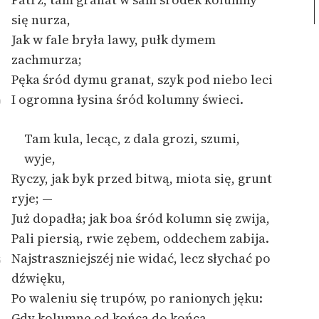
Zespół
się nurza,
Jak w fale bryła lawy, pułk dymem
zachmurza;
Zasady wykorzystania
Pęka śród dymu granat, szyk pod niebo leci
Wolnych Lektur
I ogromna łysina śród kolumny świeci.
0
Logotypy
Tam kula, lecąc, z dala grozi, szumi,
Materiały promocyjne
wyje,
Polityka prywatności
Ryczy, jak byk przed bitwą, miota się, grunt
Regulamin biblioteki
ryje; —
Już dopadła; jak boa śród kolumn się zwija,
Dane fundacji i
Pali piersią, rwie zębem, oddechem zabija.
sprawozdania finansowe
Najstraszniejszéj nie widać, lecz słychać po
5
Regulamin darowizn
dźwięku,
Po waleniu się trupów, po ranionych jęku:
Informacja o treściach
wrażliwych
Gdy kolumnę od końca do końca