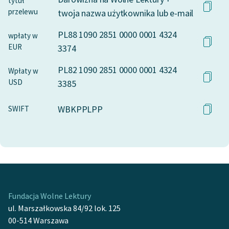
tytuł
przelewu
twoja nazwa użytkownika lub e-mail
PL88 1090 2851 0000 0001 4324
wpłaty w
EUR
3374
PL82 1090 2851 0000 0001 4324
Wpłaty w
USD
3385
WBKPPLPP
SWIFT
Fundacja Wolne Lektury
ul. Marszałkowska 84/92 lok. 125
00-514 Warszawa