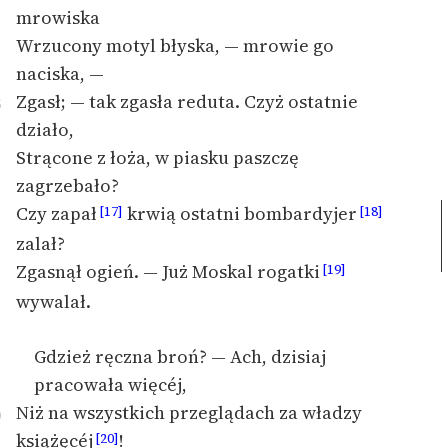
mrowiska
Wrzucony motyl błyska, — mrowie go
naciska, —
Zgasł;
— tak zgasła reduta. Czyż ostatnie
5
działo,
Strącone z łoża, w piasku paszczę
zagrzebało?
Czy zapał
krwią ostatni bombardyjer
[17]
[18]
zalał?
Zgasnął ogień. — Już Moskal rogatki
[19]
wywalał.
Gdzież ręczna broń? — Ach, dzisiaj
pracowała więcéj,
Niż na wszystkich przeglądach za władzy
0
książęcéj
!
[20]