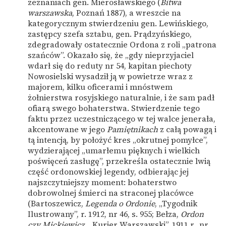
zeznaniach gen. Mierosławskiego (
Bitwa
warszawska
, Poznań 1887), a wreszcie na
kategorycznym stwierdzeniu gen. Lewińskiego,
zastępcy szefa sztabu, gen. Prądzyńskiego,
zdegradowały ostatecznie Ordona z roli „patrona
szańców”. Okazało się, że „gdy nieprzyjaciel
wdarł się do reduty nr 54, kapitan piechoty
Nowosielski wysadził ją w powietrze wraz z
majorem, kilku oficerami i mnóstwem
żołnierstwa rosyjskiego naturalnie, i że sam padł
ofiarą swego bohaterstwa. Stwierdzenie tego
faktu przez uczestniczącego w tej walce jenerała,
akcentowane w jego
Pamiętnikach
z całą powagą i
tą intencją, by położyć kres „okrutnej pomyłce”,
wydzierającej „umarłemu pięknych i wielkich
poświęceń zasługę”, przekreśla ostatecznie lwią
część ordonowskiej legendy, odbierając jej
najszczytniejszy moment: bohaterstwo
dobrowolnej śmierci na straconej placówce
(Bartoszewicz,
Legenda o Ordonie
, „Tygodnik
Ilustrowany”, r. 1912, nr 46, s. 955; Bełza,
Ordon
czy Mickiewicz
, „Kurier Warszawski”, 1911 r., nr