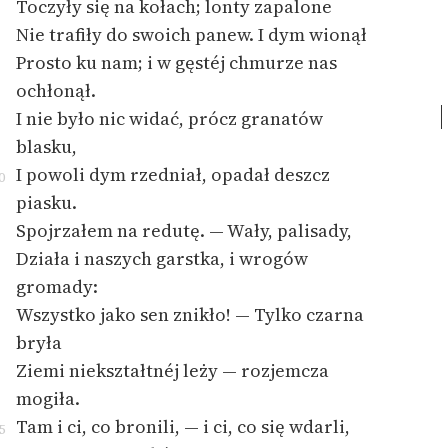
Toczyły się na kołach; lonty zapalone
Nie trafiły do swoich panew. I dym wionął
Prosto ku nam; i w gęstéj chmurze nas
ochłonął.
I nie było nic widać, prócz granatów
blasku,
I powoli dym rzedniał, opadał deszcz
0
piasku.
Spojrzałem na redutę. — Wały, palisady,
Działa i naszych garstka, i wrogów
gromady:
Wszystko jako sen znikło! — Tylko czarna
bryła
Ziemi niekształtnéj leży — rozjemcza
mogiła.
Tam i ci, co bronili, — i ci, co się wdarli,
5