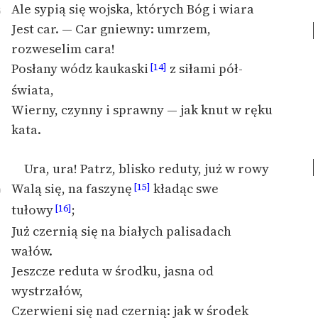
Ale sypią się wojska, których Bóg i wiara
5
Jest car. — Car gniewny: umrzem,
rozweselim cara!
Posłany wódz kaukaski
z siłami pół-
[14]
świata,
Wierny, czynny i sprawny — jak knut w ręku
kata.
Ura, ura! Patrz, blisko reduty, już w rowy
Walą się, na faszynę
kładąc swe
[15]
0
tułowy
;
[16]
Już czernią się na białych palisadach
wałów.
Jeszcze reduta w środku, jasna od
wystrzałów,
Czerwieni się nad czernią: jak w środek