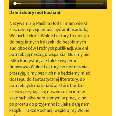
Katalog DAISY
Zgłoś brak utworu
Podkasty o książkach
Dzień dobry moi kochani.
Aktualności
Narzędzia
Nazywam się Paulina Holtz i mam wielki
zaszczyt i przyjemność być ambasadorką
Zapraszamy na spotkanie
Mapa Wolnych Lektur
Wolnych Lektur. Wolne Lektury to dostęp
online z tłumaczkami
pobierz książkę
do bezpłatnych książek, do bezpłatnych
Leśmianator
literatury skandynawskiej
audiobooków i różnych publikacji. Ale oni
potrzebują naszego wsparcia. Musimy nie
Przewodnik dla piszących i
Spotkanie z Katarzyną
tylko korzystać, ale także wspierać
czytających
Tunkiel w Oslo
czytaj online
finansowo Wolne Lektury, bo bez nas nie
przeżyją, a my bez nich nie będziemy mieć
Wolne Lektury na 32.
dostępu do fantastycznej literatury, do
Paweł Bernheim, kobieciarz i znawca sztuki, przejmuje
Pol’and’Rock Festivalu
API
potrzebnych materiałów, które bardzo
kierownictwo banku po ojcu i styka się z przybyszem z
„Kochanek Lady
OAI-PMH
często przydają się naszym dzieciom w
ogarniętej rewolucją Rosji, Nikołajem Brandeisem,
Chatterley” do słuchania
szkołach albo nam samym w pracy, albo
który zdaje się mieć mroczną przeszłość i wyjątkowe
Widget Wolnych Lektur
na Wolnych Lekturach
po prostu do przyjemności, jaką dają nam
szczęście w interesach.
książki. Także kochani, wspierajmy Wolne
Przypisy
Nowy audiobook –