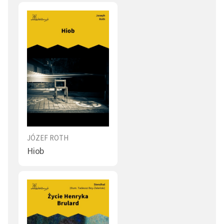
książki były publicznie palone.
Zmarł w Paryżu na zapalenie płuc, pośrednią przyczyną
jego śmierci było jednak wyniszczenie organizmu
alkoholem. Jego ostatnim dziełem było opowiadanie
Legenda o świętym pijaku
.
JÓZEF ROTH
Hiob