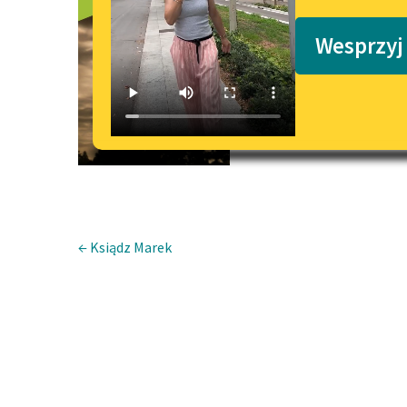
Pan Ogiński
Podkasty o książkach
Wesprzyj
← Ksiądz Marek