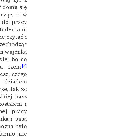
w domu się
cząc, to w
o do pracy
tudentami
e czytać i
rzechodząc
em wujenka
wie; bo co
ad czem
[8]
iesz, czego
y dziadem
zę, tak że
źniej nasz
zostałem i
nej pracy
ika i pasa
można było
darmo nie