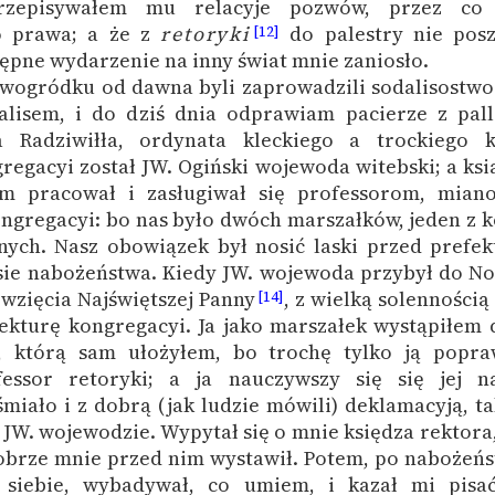
rzepisywałem mu relacyje pozwów, przez co
o prawa; a że z
retoryki
do palestry nie posz
[12]
tępne wydarzenie na inny świat mnie zaniosło.
owogródku od dawna byli zaprowadzili sodalisostwo
alisem, i do dziś dnia odprawiam pacierze z pal
a Radziwiłła, ordynata kleckiego a trockiego k
egacyi został JW. Ogiński wojewoda witebski; a ksi
m pracował i zasługiwał się professorom, mian
ngregacyi: bo nas było dwóch marszałków, jeden z k
jnych. Nasz obowiązek był nosić laski przed prefek
sie nabożeństwa. Kiedy JW. wojewoda przybył do 
wzięcia Najświętszej Panny
, z wielką solennością
[14]
fekturę kongregacyi. Ja jako marszałek wystąpiłem 
, którą sam ułożyłem, bo trochę tylko ją popraw
fessor retoryki; a ja nauczywszy się się jej n
iało i z dobrą (jak ludzie mówili) deklamacyją, ta
W. wojewodzie. Wypytał się o mnie księdza rektora, 
dobrze mnie przed nim wystawił. Potem, po nabożeńs
 siebie, wybadywał, co umiem, i kazał mi pisać