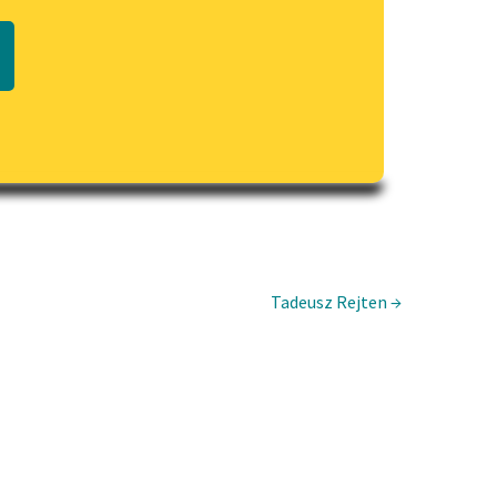
Regulamin biblioteki
macie PDF
Dane fundacji i sprawozdania
finansowe
Regulamin darowizn
Informacja o treściach
wrażliwych
Deklaracja dostępności
Tadeusz Rejten →