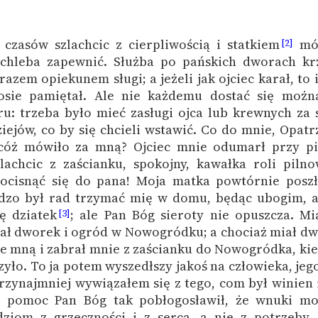
Odkurzamy bohaterów
Szkoła Poezji Wolnych Lektur
czasów szlachcic z cierpliwością i statkiem
móg
[2]
 chleba zapewnić. Służba po pańskich dworach kr
razem opiekunem sługi; a jeżeli jak ojciec karał, to i
losie pamiętał. Ale nie każdemu dostać się możn
u: trzeba było mieć zasługi ojca lub krewnych za 
iejów, co by się chcieli wstawić. Co do mnie, Opat
cóż mówiło za mną? Ojciec mnie odumarł przy pi
zlachcic z zaścianku, spokojny, kawałka roli pilno
ocisnąć się do pana! Moja matka powtórnie posz
dzo był rad trzymać mię w domu, będąc ubogim, 
ę dziatek
; ale Pan Bóg sieroty nie opuszcza. M
[3]
ał dworek i ogród w Nowogródku; a chociaż miał dwo
de mną i zabrał mnie z zaścianku do Nowogródka, ki
czyło. To ja potem wyszedłszy jakoś na człowieka, je
rzynajmniej wywiązałem się z tego, com był winien i
ą pomoc Pan Bóg tak pobłogosławił, że wnuki mo
udziom z grzeczności i z serca, a nie z potrzeby.