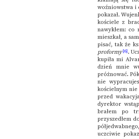
woźniowstwa i c
pokazał. Wujenk
kościele z bra
nawykłem: co 
mieszkał, a sam
pisać, tak że k
proformy
. Uc
[6]
kupiła mi Alva
dzień mnie wu
próżnować. Póki
nie wypracuje
kościelnym nie 
przed wakacy
dyrektor wstąp
brałem po tr
przyszedłem d
półjedwabnego, 
uczciwie poka