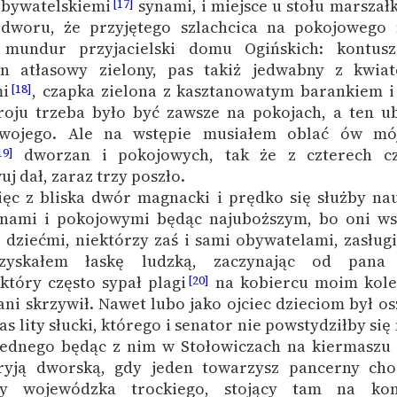
bywatelskiemi
synami, i miejsce u stołu marszał
[17]
 dworu, że przyjętego szlachcica na pokojowego 
mundur przyjacielski domu Ogińskich: kontusz
an atłasowy zielony, pas takiż jedwabny z kwiat
mi
, czapka zielona z kasztanowatym barankiem 
[18]
roju trzeba było być zawsze na pokojach, a ten u
swojego. Ale na wstępie musiałem oblać ów m
dworzan i pokojowych, tak że z czterech c
19]
uj dał, zaraz trzy poszło.
ęc z bliska dwór magnacki i prędko się służby na
nami i pokojowymi będąc najuboższym, bo oni wsz
 dziećmi, niektórzy zaś i sami obywatelami, zasług
yskałem łaskę ludzką, zaczynając od pana 
który często sypał plagi
na kobiercu moim kole
[20]
ani skrzywił. Nawet lubo jako ojciec dzieciom był o
 lity słucki, którego i senator nie powstydziłby się 
 jednego będąc z nim w Stołowiczach na kiermaszu
eryją dworską, gdy jeden towarzysz pancerny cho
hy wojewódzka trockiego, stojący tam na kons