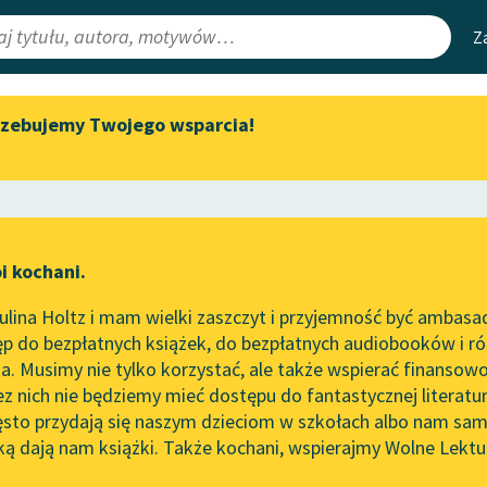
Z
rzebujemy Twojego wsparcia!
Aktualności
Narzędzia
e Lektury
„Prokurator Alicja Horn” do
Mapa Wolnych 
słuchania
irmami
Leśmianator
Byliśmy częścią AI Impact Lab
ewsletter
Przewodnik dla
i kochani.
Zapraszamy na spotkanie
czytających
online z tłumaczkami
lina Holtz i mam wielki zaszczyt i przyjemność być ambasa
literatury skandynawskiej
p do bezpłatnych książek, do bezpłatnych audiobooków i różn
API
Spotkanie z Katarzyną Tunkiel
. Musimy nie tylko korzystać, ale także wspierać finansowo
ce redakcyjne
w Oslo
OAI-PMH
ez nich nie będziemy mieć dostępu do fantastycznej literatu
ęsto przydają się naszym dzieciom w szkołach albo nam sam
102. lata temu zmarł Joseph
Widget Wolnyc
Conrad
ką dają nam książki. Także kochani, wspierajmy Wolne Lektu
oru
Przypisy
Blog