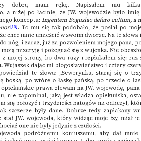
 czy dobrą mam rękę. Napisałem mu kilka
, a niżej po łacinie, że JW. wojewodzie było imię
nego konceptu:
Ingentem Boguslao defero cultum, a
onor
.
To mu się tak podobało, że posłał po moj
[15]
że chce mnie umieścić w swoim dworze. Na te słowa i 
do nóg, i zaraz, już za pozwoleniem mojego pana, p
moją mizeryję i pożegnać się z wujenką. Nie obeszło 
e z mojej strony, bo dwa razy rozpłakałem się: raz z
u. Wujaszek dając mi błogosławieństwo i cztery czer
owiedział te słowa: „Sewerynku, staraj się o trzy
ę boską, po wtóre o łaskę pańską, po trzecie o łas
 opiekuńskie prawa zlewam na JW. wojewodę, pana 
u, nie zapominał, jaką jest władza opiekuńska, ostat
 mi się położyć i trzydzieści batogów mi odliczył, kt
ak szczerze były dane. Dobrze tedy zapłakany w
e stał JW. wojewoda, który widząc moje łzy, miał j
hociaż one nie były jedynie z czułości.
ojewoda podróżnemu koniuszemu, aby dał mnie 
i jechać przy swojej karecie. Lubo oprócz wujows