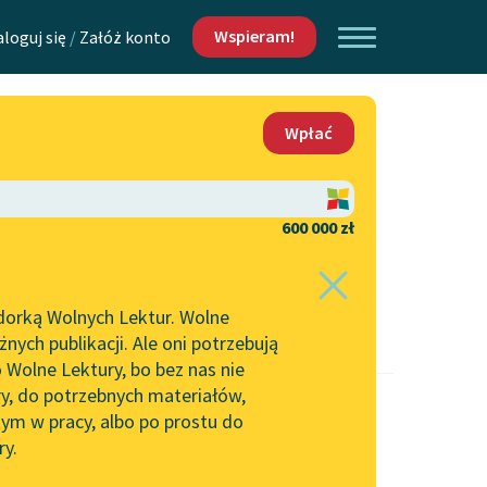
Wspieram!
aloguj się
/
Załóż konto
O nas
Wpłać
Lektur
Kontakt
O projekcie
600 000 zł
 piszących i
Zespół
dorką Wolnych Lektur. Wolne
Zasady wykorzystania
ych publikacji. Ale oni potrzebują
Wolnych Lektur
 Wolne Lektury, bo bez nas nie
Logotypy
ry, do potrzebnych materiałów,
ym w pracy, albo po prostu do
h Lektur
Materiały promocyjne
ry.
Polityka prywatności