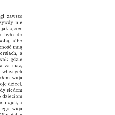
ł zawsze
zywdy nie
 jak ojciec
a było do
sobą, albo
rzność mną
ersiach, a
wał: gdzie
ła za mąż,
a własnych
iałem wuja
je dzieci,
edy siedem
go dzieciom
ch ojcu, a
jego wuja
 Wuj żył z