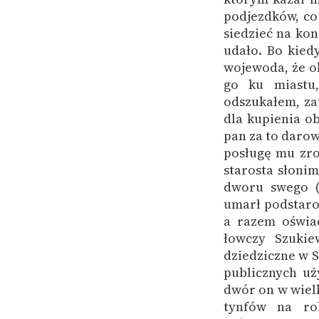
podjezdków, co
siedzieć na kon
udało. Bo kied
wojewoda, że o
go ku miastu,
odszukałem, za
dla kupienia o
pan za to darow
posługę mu zro
starosta słoni
dworu swego (
umarł podstaro
a razem oświad
łowczy Szukie
dziedziczne w 
publicznych uż
dwór on w wiel
tynfów na ro