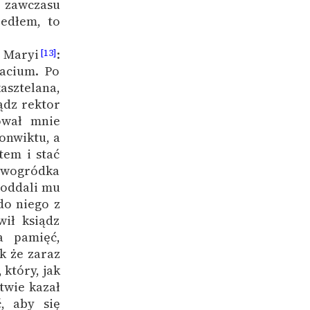
 zawczasu
edłem, to
 Maryi
:
[13]
lacium. Po
asztelana,
ądz rektor
ował mnie
onwiktu, a
tem i stać
Nowogródka
 oddali mu
do niego z
ił ksiądz
a pamięć,
k że zaraz
który, jak
twie kazał
, aby się