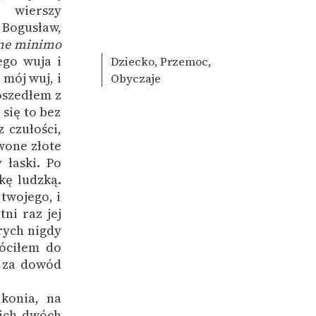
 wierszy
 Bogusław,
 me minimo
ego wuja i
Dziecko, Przemoc,
mój wuj, i
Obyczaje
oszedłem z
się to bez
 czułości,
wone złote
 łaski. Po
kę ludzką.
twojego, i
ni raz jej
órych nigdy
róciłem do
e za dowód
konia, na
kich dwóch