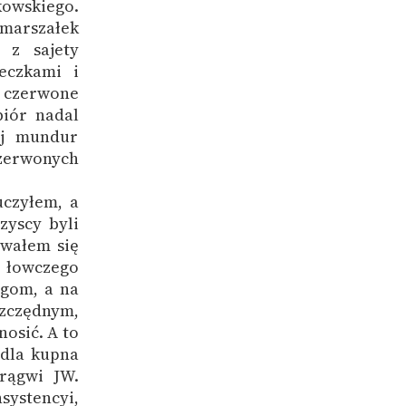
kowskiego.
marszałek
 z sajety
eczkami i
i czerwone
biór nadal
ój mundur
zerwonych
uczyłem, a
yscy byli
iwałem się
łowczego
gom, a na
szczędnym,
nosić. A to
 dla kupna
rągwi JW.
ystencyi,