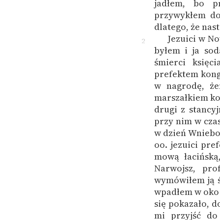
jadłem, bo p
przywykłem d
dlatego, że nas
Jezuici w N
2
byłem i ja sod
śmierci księci
prefektem kongr
w nagrodę, że
marszałkiem ko
drugi z stancy
przy nim w cza
w dzień Wniebo
oo. jezuici pre
mową łacińską
Narwojsz, pro
wymówiłem ją śm
wpadłem w oko J
się pokazało, 
mi przyjść do