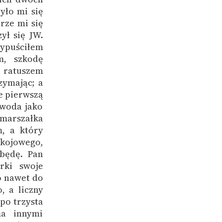
yło mi się
rze mi się
ył się JW.
wypuściłem
m, szkodę
 ratuszem
zymając; a
e pierwszą
ewoda jako
 marszałka
, a który
okojowego,
 będę. Pan
rki swoje
o nawet do
, a liczny
po trzysta
ma innymi