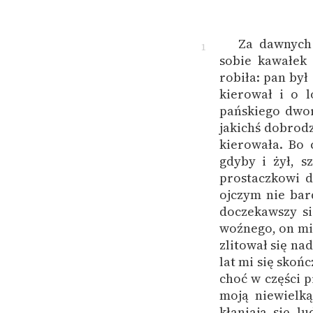
Za dawnych 
1
sobie kawałek
robiła: pan był 
kierował i o 
pańskiego dwor
jakichś dobrodz
kierowała. Bo 
gdyby i żył, s
prostaczkowi d
ojczym nie bar
doczekawszy si
woźnego, on mi
zlitował się na
lat mi się skoń
choć w części p
moją niewielk
kłaniają się l