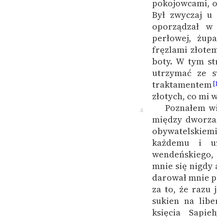
pokojowcami, o
Był zwyczaj u
oporządzał w 
perłowej, żup
fręzlami złote
boty. W tym st
utrzymać ze 
traktamentem
[
złotych, co mi w
Poznałem wi
4
między dworza
obywatelskiemi
każdemu i uz
wendeńskiego, 
mnie się nigdy 
darował mnie pas
za to, że razu
sukien na lib
księcia Sapie