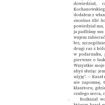
dowiedział,
Kochanowskiego
dodałem z włas
excelsus tibi h
powiedział mu, 
ja padliśmy mu 
wujem zabierać 
łez, szczególni
drugi raz z ból
w podarunku, p
pierwsze o łask
Wszystkie moje
abyś służąc jem
użyję”. — Kazał
nie zapomnę, t
klasztoru, gdzi
czułego serca, c
Rozkazał w
3
którym kazał m