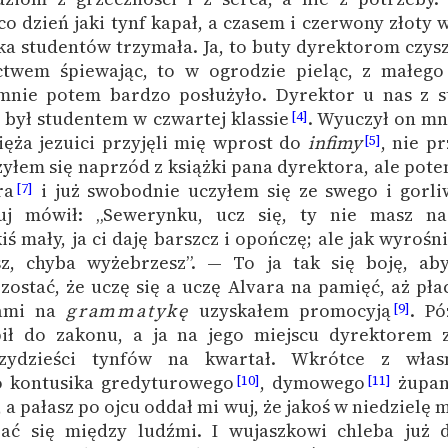
o dzień jaki tynf kapał, a czasem i czerwony złoty 
a studentów trzymała. Ja, to buty dyrektorom czysz
ctwem śpiewając, to w ogrodzie pieląc, z małeg
mnie potem bardzo posłużyło. Dyrektor u nas z s
 był studentem w czwartej klassie
. Wyuczył on mni
[4]
sięża jezuici przyjęli mię wprost do
infimy
, nie p
[5]
zyłem się naprzód z książki pana dyrektora, ale pot
ra
i już swobodnie uczyłem się ze swego i gorli
[7]
j mówił: „Sewerynku, ucz się, ty nie masz n
ś mały, ja ci daję barszcz i opończę; ale jak wyrośn
sz, chyba wyżebrzesz”. — To ja tak się boję, ab
zostać, że uczę się a uczę Alvara na pamięć, aż płac
jami na
grammatykę
uzyskałem promocyją
. Pó
[9]
ił do zakonu, a ja na jego miejscu dyrektorem 
zydzieści tynfów na kwartał. Wkrótce z włas
o kontusika gredyturowego
, dymowego
żupan
[10]
[11]
a pałasz po ojcu oddał mi wuj, że jakoś w niedzielę 
zać się między ludźmi. I wujaszkowi chleba już 