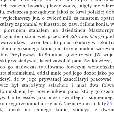
 ich czasem, bywało, pławić wodzę, nigdy nie zdarz
iu, zwłaszcza porządnym; jakoś ze krwi polskiej dob
y wyjechawszy już, o ćwierć mili za miastem opatrz
kulary zapomniał w klasztorze, zawróciłem konia, 
 piorunem stanąłem na dziedzińcu klasztorny
trzymałem się nawet przez pół
Zdrowaś Maryja
pod
bwarzanków i wróciłem do pana, okulary w ręku tr
ał mi tego samego konia, na którym miałem szczęści
bić. Przybywszy do Słonima, gdzie często JW. woj
mski przesiadywał, kazał zawołać pana Szukiewicza,
co go naówczas tytułowano łowczym wendeńskim
stą słonimskim), oddał mnie pod jego dozór jako p
czył, że w jego prywatnej kancellaryi pracować
wicz był starożytny szlachcic i miał dwa folwa
Słonimskiem; był powiernikiem pana, który go częst
ywał interessów jako męża światłego i sumiennego
kim rygorze umiał utrzymać. Naznaczono mi lafy
[16]
k, obrok na jednego konia, stancyją z dwo