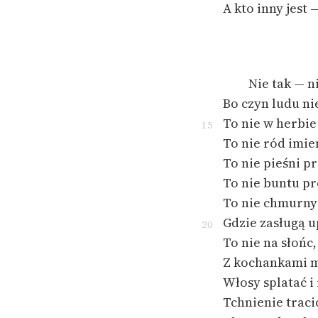
A kto inny jest 
Nie tak — ni
Bo czyn ludu ni
To nie w herbie
15
To nie ród imie
To nie pieśni p
To nie buntu p
To nie chmurny 
Gdzie zasługą u
20
To nie na słońc
Z kochankami md
Włosy splatać i
Tchnienie traci