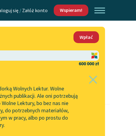
Wspieram!
aloguj się
/
Załóż konto
O nas
Wpłać
Lektur
Kontakt
O projekcie
600 000 zł
 piszących i
Zespół
dorką Wolnych Lektur. Wolne
Zasady wykorzystania
ych publikacji. Ale oni potrzebują
Wolnych Lektur
 Wolne Lektury, bo bez nas nie
Logotypy
ry, do potrzebnych materiałów,
ym w pracy, albo po prostu do
h Lektur
Materiały promocyjne
ry.
Polityka prywatności