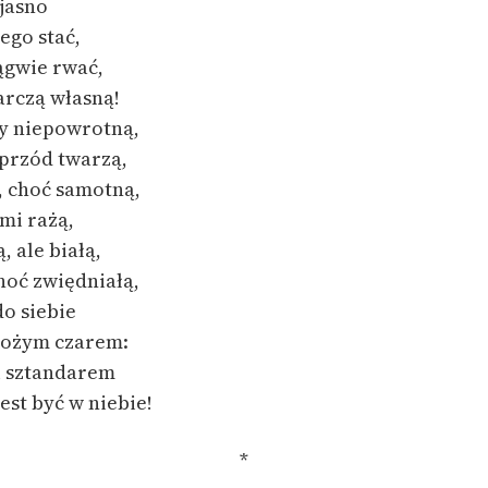
 jasno
ego stać,
ągwie rwać,
arczą własną!
y niepowrotną,
przód twarzą,
ą, choć samotną,
ami rażą,
, ale białą,
hoć zwiędniałą,
do siebie
bożym czarem:
 sztandarem
est być w niebie!
*