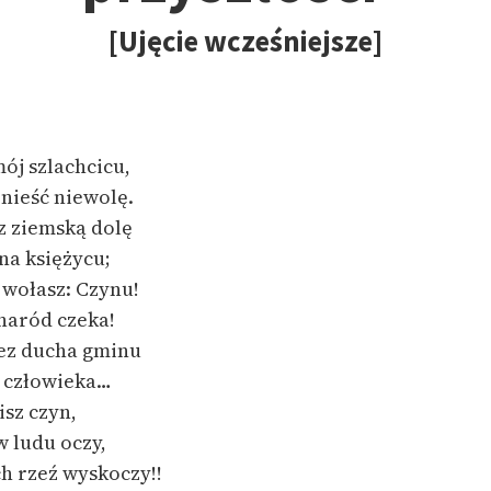
Odkurzamy bohaterów
[Ujęcie wcześniejsze]
Szkoła Poezji Wolnych Lektur
mój szlachcicu,
nieść niewolę.
z ziemską dolę
na księżycu
;
 wołasz: Czynu!
naród czeka!
bez ducha gminu
ś człowieka…
isz czyn,
w ludu oczy,
ch rzeź wyskoczy!!