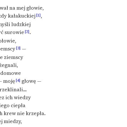
wał na mej głowie,
zdy kałakuckiej
,
[1]
yśli ludzkiej
żyć surowie
.
[2]
ołowie,
eemscy
—
[3]
ie ziemscy
żegnali,
e domowe
— moję
głowę —
[4]
rzeklinali…
ez ich wiedzy
iego ciepła
ch krew nie krzepła.
ej miedzy,