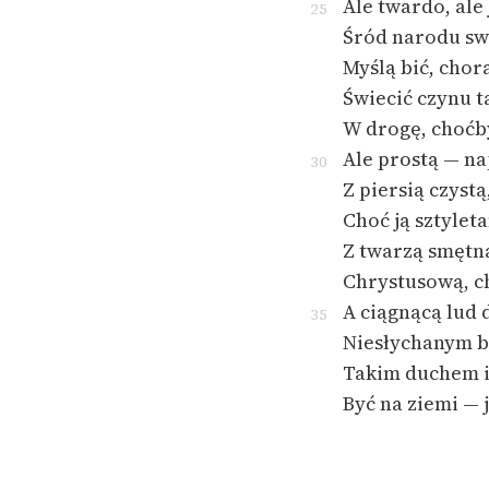
Ale twardo, ale
25
Śród narodu sw
Myślą bić, chor
Świecić czynu t
W drogę, choćb
Ale prostą — na
30
Z piersią czyst
Choć ją sztylet
Z twarzą smętną
Chrystusową, c
A ciągnącą lud 
35
Niesłychanym 
Takim duchem i
Być na ziemi — j