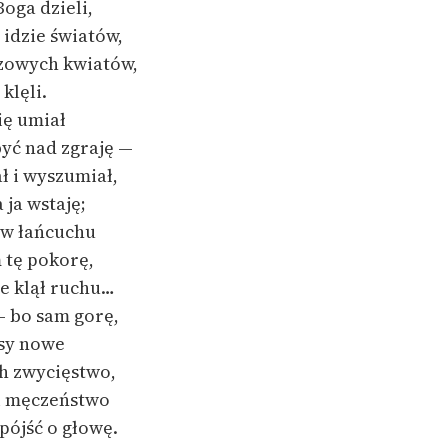
Boga dzieli,
 idzie światów,
czowych kwiatów,
 klęli.
ię umiał
ć nad zgraję —
ł i wyszumiał,
 ja wstaję
;
 w łańcuchu
 tę pokorę,
e klął ruchu…
— bo sam gorę,
asy nowe
h zwycięstwo,
i męczeństwo
pójść o głowę.