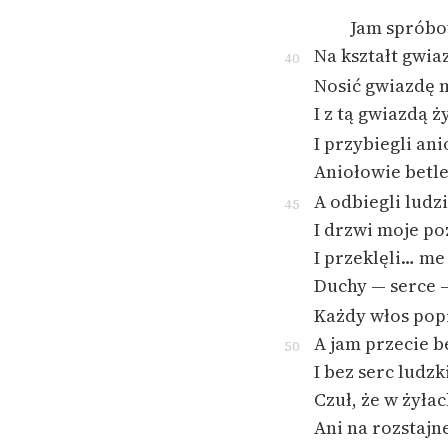
Jam spróbo
Na kształt gwia
40
Nosić gwiazdę m
I z tą gwiazdą 
I przybiegli ani
Aniołowie betl
A odbiegli ludz
45
I drzwi moje po
I przeklęli… m
Duchy — serce 
Każdy włos pop
A jam przecie b
50
I bez serc ludzk
Czuł, że w żyła
Ani na rozstajn