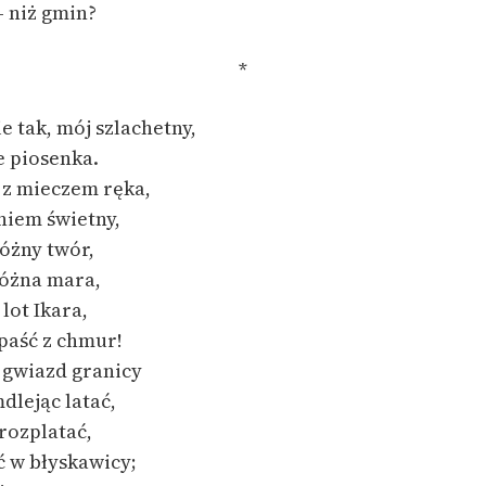
— niż gmin?
*
e tak, mój szlachetny,
e piosenka.
 z mieczem ręka,
niem świetny,
różny twór,
różna mara,
lot Ikara,
paść z chmur!
, gwiazd granicy
lejąc latać,
 rozplatać,
ć w błyskawicy;