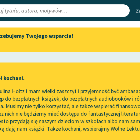
Z
rzebujemy Twojego wsparcia!
Aktualności
Narzędzia
e Lektury
„Prokurator Alicja Horn” do
Mapa Wolnych 
słuchania
irmami
Leśmianator
Byliśmy częścią AI Impact Lab
ewsletter
Przewodnik dla
i kochani.
Zapraszamy na spotkanie
czytających
online z tłumaczkami
lina Holtz i mam wielki zaszczyt i przyjemność być ambasa
literatury skandynawskiej
p do bezpłatnych książek, do bezpłatnych audiobooków i różn
API
Spotkanie z Katarzyną Tunkiel
. Musimy nie tylko korzystać, ale także wspierać finansowo
ce redakcyjne
w Oslo
OAI-PMH
ez nich nie będziemy mieć dostępu do fantastycznej literatu
ęsto przydają się naszym dzieciom w szkołach albo nam sam
102. lata temu zmarł Joseph
Widget Wolnyc
Conrad
ką dają nam książki. Także kochani, wspierajmy Wolne Lektu
oru
Przypisy
Blog