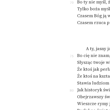
Bo ty nie myśl, 
70
Tylko boża myś
Czasem Bóg ją w
Czasem rzuca p
A ty, jasny 
Bo cię nie znam,
75
Słysząc twoje w
Że ktoś jak perł
Że ktoś na kszta
Stawia ludziom
Jak historyk św
80
Obejrzawszy świ
Wieszcze rymy 