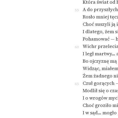
Która świat od 
A do przyszłych
55
Rosło mniej tę
Choć suszyli ją i
I dlatego, żem s
Pohamować — by
Wichr przelecia
60
I legł martwy… a
Bo ojczyznę mą
Widząc, miałem
Żem żadnego ni
Czuł gorących 
65
Modlił się o cz
I o wrogów myc
Choć groziło m
I w sąd… mogło 