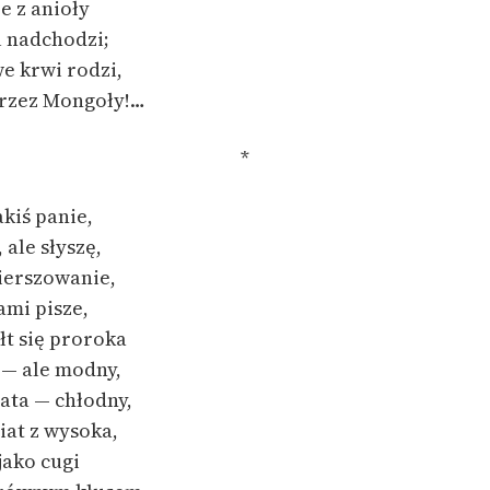
że z anioły
l nadchodzi;
e krwi rodzi,
rzez Mongoły!…
*
jakiś panie,
 ale słyszę,
ierszowanie,
ami pisze,
łt się proroka
 — ale modny,
iata — chłodny,
at z wysoka,
jako cugi