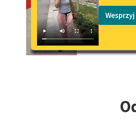
Odpowiedź n
Podkasty o książkach
Wesprzyj
O