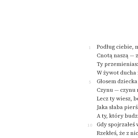
Podług ciebie, 
1
Cnotą naszą — z
Ty przemienias
W żywot ducha 
Głosem dziecka
5
Czynu — czynu 
Lecz ty wiesz, 
Jaka słaba pier
A ty, który budz
Gdy spojrzałeś 
10
Rzekłeś, że z ni