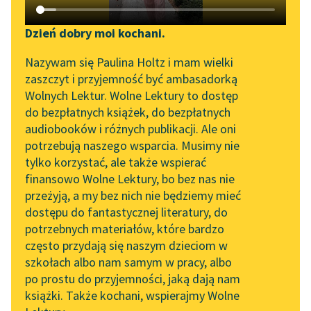
Katalog DAISY
Zgłoś brak utworu
Stanisław Wyspiański
Podkasty o książkach
Dzień dobry moi kochani.
Noc listopadowa
Aktualności
Narzędzia
Nazywam się Paulina Holtz i mam wielki
zaszczyt i przyjemność być ambasadorką
Ja jasno widzę. Ja
„Prokurator Alicja Horn”
Mapa Wolnych Lektur
Wolnych Lektur. Wolne Lektury to dostęp
upadłem.
do słuchania
do bezpłatnych książek, do bezpłatnych
Upadłem już. — Już w
Leśmianator
audiobooków i różnych publikacji. Ale oni
ogniach, hej,
Byliśmy częścią AI Impact
potrzebują naszego wsparcia. Musimy nie
Przewodnik dla piszących i
Lab
pobladłem.
tylko korzystać, ale także wspierać
czytających
Ja już skończyłem...
finansowo Wolne Lektury, bo bez nas nie
Zapraszamy na spotkanie
przeżyją, a my bez nich nie będziemy mieć
online z tłumaczkami
Czytaj więcej
dostępu do fantastycznej literatury, do
literatury skandynawskiej
API
potrzebnych materiałów, które bardzo
Spotkanie z Katarzyną
OAI-PMH
często przydają się naszym dzieciom w
Tunkiel w Oslo
szkołach albo nam samym w pracy, albo
Stanisław Wyspiański
Widget Wolnych Lektur
po prostu do przyjemności, jaką dają nam
Noc listopadowa
102. lata temu zmarł
książki. Także kochani, wspierajmy Wolne
Przypisy
Joseph Conrad