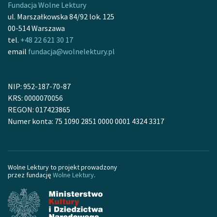
Fundacja Wolne Lektury
Ręce pełne poezji
ul. Marszałkowska 84/92 lok. 125
Kolekcje edukacyjne
00-514 Warszawa
twórców przechodzących
tel.
+48 22 621 30 17
do domeny publicznej,
email
fundacja@wolnelektury.pl
lektur szkolnych oraz
Starego Testamentu
NIP: 952-187-70-87
Odkurzamy bohaterów
KRS: 0000070056
REGON: 017423865
Szkoła Poezji Wolnych
Numer konta: 75 1090 2851 0000 0001 4324 3317
Lektur
O nas
Kontakt
Wolne Lektury to projekt prowadzony
przez fundację
Wolne Lektury
.
O projekcie
Zespół