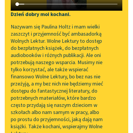
Katalog DAISY
Zgłoś brak utworu
Stanisław Wyspiański
Podkasty o książkach
Dzień dobry moi kochani.
Noc listopadowa
Aktualności
Narzędzia
Nazywam się Paulina Holtz i mam wielki
zaszczyt i przyjemność być ambasadorką
KORA
Zapraszamy na spotkanie
Mapa Wolnych Lektur
Wolnych Lektur. Wolne Lektury to dostęp
O matko, przykrać ta
online z tłumaczkami
do bezpłatnych książek, do bezpłatnych
koszula,
Leśmianator
literatury skandynawskiej
audiobooków i różnych publikacji. Ale oni
którą przywdzieję,
potrzebują naszego wsparcia. Musimy nie
Przewodnik dla piszących i
Spotkanie z Katarzyną
ślubna jemu,
tylko korzystać, ale także wspierać
czytających
Tunkiel w Oslo
przemieszkująca tam
finansowo Wolne Lektury, bo bez nas nie
w pustoszy.
przeżyją, a my bez nich nie będziemy mieć
Wolne Lektury na 32.
O...
dostępu do fantastycznej literatury, do
Pol’and’Rock Festivalu
API
potrzebnych materiałów, które bardzo
„Kochanek Lady
OAI-PMH
Czytaj więcej
często przydają się naszym dzieciom w
Chatterley” do słuchania
szkołach albo nam samym w pracy, albo
Widget Wolnych Lektur
na Wolnych Lekturach
po prostu do przyjemności, jaką dają nam
książki. Także kochani, wspierajmy Wolne
Przypisy
Nowy audiobook –
Stanisław Wyspiański