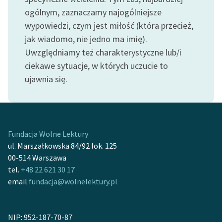
feministycznej
ogólnym, zaznaczamy najogólniejsze
wypowiedzi, czym jest miłość (która przecież,
Ręce pełne poezji
jak wiadomo, nie jedno ma imię).
Kolekcje edukacyjne
Uwzględniamy też charakterystyczne lub/i
twórców przechodzących
ciekawe sytuacje, w których uczucie to
do domeny publicznej,
ujawnia się.
lektur szkolnych oraz
Starego Testamentu
Odkurzamy bohaterów
Fundacja Wolne Lektury
Szkoła Poezji Wolnych
ul. Marszałkowska 84/92 lok. 125
Lektur
00-514 Warszawa
O nas
tel.
+48 22 621 30 17
email
fundacja@wolnelektury.pl
Kontakt
O projekcie
NIP: 952-187-70-87