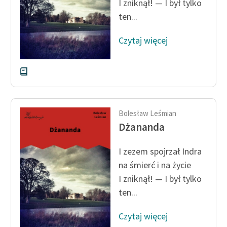
I zniknął! — I był tylko
feministycznej
ten...
Ręce pełne poezji
Czytaj więcej
Kolekcje edukacyjne
twórców przechodzących
do domeny publicznej,
lektur szkolnych oraz
Starego Testamentu
Bolesław Leśmian
Odkurzamy bohaterów
Dżananda
Szkoła Poezji Wolnych
I zezem spojrzał Indra
Lektur
na śmierć i na życie
O nas
I zniknął! — I był tylko
ten...
Kontakt
O projekcie
Czytaj więcej