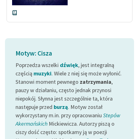
Zespół
Zasady wykorzystania
Wolnych Lektur
Logotypy
Motyw: Cisza
Materiały promocyjne
Poprzedza wszelki
dźwięk
, jest integralną
Polityka prywatności
częścią
muzyki
. Wiele z niej się może wyłonić.
Stanowi moment pewnego
zatrzymania
,
Regulamin biblioteki
pauzy w działaniu, często jednak przynosi
Dane fundacji i
niepokój. Słynna jest szczególnie ta, która
sprawozdania finansowe
następuje przed
burzą
. Motyw został
wykorzystany m.in. przy opracowaniu
Stepów
Regulamin darowizn
Akermańskich
Mickiewicza. Autorzy piszą o
Informacja o treściach
ciszy dość często: spotkamy ją w poezji
wrażliwych