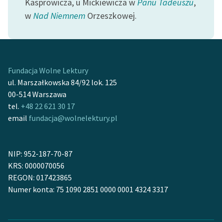
Kasprowicza, u Mickiewicza w
Panu Tadeuszu
,
w
Nad Niemnem
Orzeszkowej.
Deklaracja dostępności
Fundacja Wolne Lektury
ul. Marszałkowska 84/92 lok. 125
00-514 Warszawa
tel.
+48 22 621 30 17
email
fundacja@wolnelektury.pl
NIP: 952-187-70-87
KRS: 0000070056
REGON: 017423865
Numer konta: 75 1090 2851 0000 0001 4324 3317