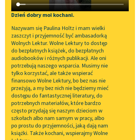
Katalog DAISY
Zgłoś brak utworu
Bolesław Leśmian
Podkasty o książkach
Dzień dobry moi kochani.
Dżananda
Aktualności
Narzędzia
Nazywam się Paulina Holtz i mam wielki
zaszczyt i przyjemność być ambasadorką
Tchu nie stało
Spotkanie z Katarzyną
Mapa Wolnych Lektur
Wolnych Lektur. Wolne Lektury to dostęp
wieczności! Nie
Tunkiel w Oslo
do bezpłatnych książek, do bezpłatnych
drgnęły upały!
Leśmianator
audiobooków i różnych publikacji. Ale oni
Świat i zaświat tym
Wolne Lektury na 32.
potrzebują naszego wsparcia. Musimy nie
Przewodnik dla piszących i
Pol’and’Rock Festivalu
samym snem
tylko korzystać, ale także wspierać
czytających
nieruchomiały.
finansowo Wolne Lektury, bo bez nas nie
„Kochanek Lady
Nie...
przeżyją, a my bez nich nie będziemy mieć
Chatterley” do słuchania
dostępu do fantastycznej literatury, do
na Wolnych Lekturach
API
Czytaj więcej
potrzebnych materiałów, które bardzo
Nowy audiobook –
OAI-PMH
często przydają się naszym dzieciom w
„Marzenie o Oriencie”
szkołach albo nam samym w pracy, albo
Widget Wolnych Lektur
Sophie Elkan
po prostu do przyjemności, jaką dają nam
Bolesław Leśmian
książki. Także kochani, wspierajmy Wolne
Przypisy
Dżananda
Kolekcja Nadwyraz.com x