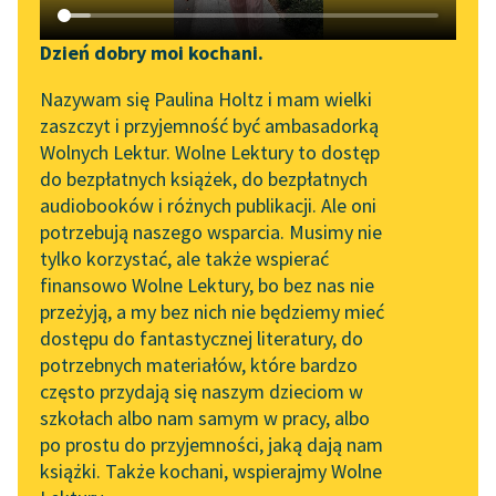
Katalog DAISY
Zgłoś brak utworu
Podkasty o książkach
Dzień dobry moi kochani.
Aktualności
Narzędzia
Nazywam się Paulina Holtz i mam wielki
zaszczyt i przyjemność być ambasadorką
Zapraszamy na spotkanie
Mapa Wolnych Lektur
Wolnych Lektur. Wolne Lektury to dostęp
online z tłumaczkami
do bezpłatnych książek, do bezpłatnych
Leśmianator
literatury skandynawskiej
audiobooków i różnych publikacji. Ale oni
pobierz książkę
potrzebują naszego wsparcia. Musimy nie
Przewodnik dla piszących i
Spotkanie z Katarzyną
tylko korzystać, ale także wspierać
czytających
Tunkiel w Oslo
finansowo Wolne Lektury, bo bez nas nie
czytaj online
przeżyją, a my bez nich nie będziemy mieć
Wolne Lektury na 32.
dostępu do fantastycznej literatury, do
Pol’and’Rock Festivalu
API
potrzebnych materiałów, które bardzo
Krymo sonetai
„Kochanek Lady
OAI-PMH
często przydają się naszym dzieciom w
Chatterley” do słuchania
Įžanga
szkołach albo nam samym w pracy, albo
Widget Wolnych Lektur
na Wolnych Lekturach
po prostu do przyjemności, jaką dają nam
Adomui Mickevičiui
książki. Także kochani, wspierajmy Wolne
Przypisy
Nowy audiobook –
Akermano tyrai