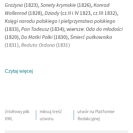
Grażyna
(1823),
Sonety krymskie
(1826),
Konrad
Deklaracja dostępności
Wallenrod
(1828),
Dziady
(cz.II i IV 1823, cz.III 1832),
Księgi narodu polskiego i pielgrzymstwa polskiego
(1833),
Pan Tadeusz
(1834); wiersze:
Oda do młodości
(1820),
Do Matki Polki
(1830),
Śmierć pułkownika
(1831),
Reduta Ordona
(1831)
Polski poeta i publicysta okresu romantyzmu (czołowy
z trójcy „wieszczów”). Syn adwokata, Mikołaja (zm.
Czytaj więcej
1812) herbu Poraj oraz Barbary z Majewskich. Ukończył
studia na Wydziale Literatury Uniwersytetu
Wileńskiego; stypendium odpracowywał potem jako
nauczyciel w Kownie. Był współzałożycielem tajnego
samokształceniowego Towarzystwa Filomatów (1817),
źródłowy plik
miksuj treść
utwór na Platformie
XML
utworu
Redakcyjnej
za co został w 1823 r. aresztowany i skazany na
osiedlenie w głębi Rosji. W latach 1824-1829 przebywał