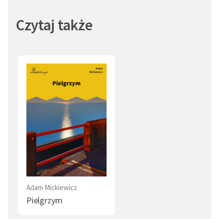
w Petersburgu, Moskwie i na Krymie; następnie na
emigracji w Paryżu. Wykładał literaturę łacińską na
Czytaj także
Akademii w Lozannie (1839), a od 1840 r. literaturę
słowiańską w College de France w Paryżu. W 1841 r.
związał się z ruchem religijnym A. Towiańskiego. W
okresie Wiosny Ludów był redaktorem naczelnym fr.
dziennika »Trybuna Ludów« i organizatorem
ochotniczego Zastępu Polskiego, dla którego napisał
demokratyczny
Skład zasad
.
autor: Cezary Ryska
Adam Mickiewicz
Pielgrzym