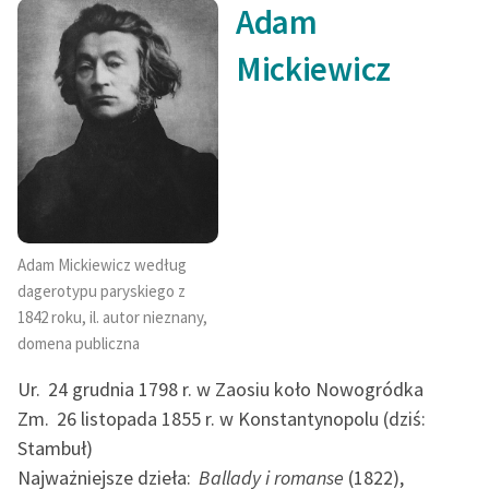
Adam
Zespół
Mickiewicz
Zasady wykorzystania
Wolnych Lektur
Logotypy
Materiały promocyjne
Polityka prywatności
Adam Mickiewicz według
dagerotypu paryskiego z
Regulamin biblioteki
1842 roku, il. autor nieznany,
Dane fundacji i
domena publiczna
sprawozdania finansowe
Ur.
24 grudnia 1798 r. w Zaosiu koło Nowogródka
Regulamin darowizn
Zm.
26 listopada 1855 r. w Konstantynopolu (dziś:
Stambuł)
Informacja o treściach
Najważniejsze dzieła:
Ballady i romanse
(1822),
wrażliwych