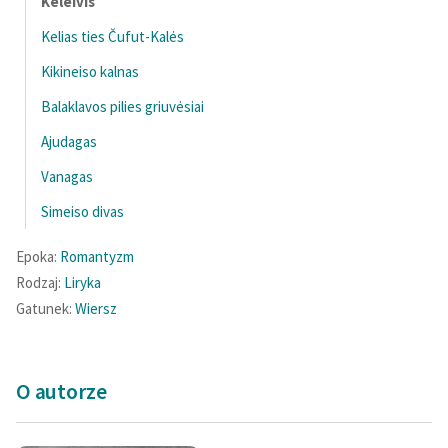
Keleivis
feministycznej
Kelias ties Čufut-Kalės
Ręce pełne poezji
Kikineiso kalnas
Kolekcje edukacyjne
Balaklavos pilies griuvėsiai
twórców przechodzących
Ajudagas
do domeny publicznej,
lektur szkolnych oraz
Vanagas
Starego Testamentu
Simeiso divas
Odkurzamy bohaterów
Epoka:
Romantyzm
Szkoła Poezji Wolnych
Rodzaj:
Liryka
Lektur
Gatunek:
Wiersz
O nas
Kontakt
O autorze
O projekcie