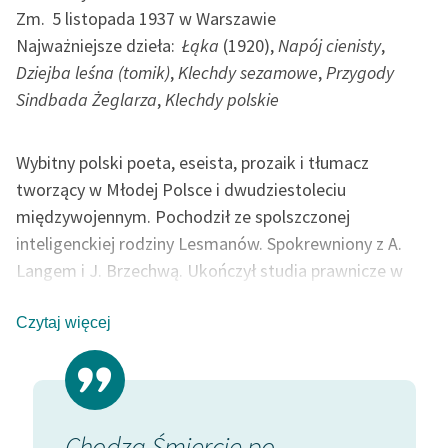
Zm.
5 listopada 1937 w Warszawie
Najważniejsze dzieła:
Łąka
(1920),
Napój cienisty
,
Dziejba leśna (tomik)
,
Klechdy sezamowe
,
Przygody
Sindbada Żeglarza
,
Klechdy polskie
Wybitny polski poeta, eseista, prozaik i tłumacz
tworzący w Młodej Polsce i dwudziestoleciu
międzywojennym. Pochodził ze spolszczonej
inteligenckiej rodziny Lesmanów. Spokrewniony z A.
Langem i J. Brzechwą. Ukończył studia prawnicze w
Kijowie. Współtworzył »Chimerę« i Teatr Artystyczny w
Warszawie. Jego poezję cechował symbolizm,
Czytaj więcej
sensualizm, mistycyzm, spirytyzm, zainteresowanie
paranormalnością, postulowanie powrotu do natury
(poeta jako „człowiek pierwotny”), poszukiwanie
miejsca Boga w świecie, ale i egzystencjalne spory ze
Jeden zowąd śmierć sobie
Coś 