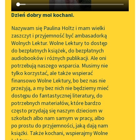
Katalog DAISY
Zgłoś brak utworu
Podkasty o książkach
Dzień dobry moi kochani.
Aktualności
Narzędzia
Nazywam się Paulina Holtz i mam wielki
pobierz audiobook
zaszczyt i przyjemność być ambasadorką
„Prokurator Alicja Horn”
Mapa Wolnych Lektur
Wolnych Lektur. Wolne Lektury to dostęp
do słuchania
pobierz książkę
do bezpłatnych książek, do bezpłatnych
Leśmianator
audiobooków i różnych publikacji. Ale oni
Byliśmy częścią AI Impact
potrzebują naszego wsparcia. Musimy nie
Przewodnik dla piszących i
Lab
tylko korzystać, ale także wspierać
czytających
czytaj online
finansowo Wolne Lektury, bo bez nas nie
Zapraszamy na spotkanie
przeżyją, a my bez nich nie będziemy mieć
online z tłumaczkami
dostępu do fantastycznej literatury, do
literatury skandynawskiej
API
Czyta:
Robert Koszucki
, reż.
Rafał Poławski
potrzebnych materiałów, które bardzo
Spotkanie z Katarzyną
OAI-PMH
często przydają się naszym dzieciom w
Tunkiel w Oslo
1×
szkołach albo nam samym w pracy, albo
Widget Wolnych Lektur
po prostu do przyjemności, jaką dają nam
102. lata temu zmarł
książki. Także kochani, wspierajmy Wolne
Przypisy
Joseph Conrad
0:00:00
– 0:02:20