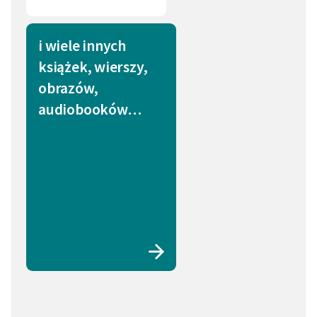
i wiele innych
książek, wierszy,
obrazów,
audiobooków…