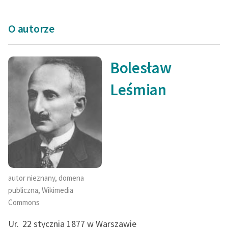
Zasady wykorzystania
O autorze
Wolnych Lektur
Logotypy
Bolesław
Materiały promocyjne
Leśmian
Polityka prywatności
Regulamin biblioteki
Dane fundacji i
sprawozdania finansowe
Regulamin darowizn
autor nieznany, domena
Informacja o treściach
publiczna, Wikimedia
wrażliwych
Commons
Deklaracja dostępności
Ur.
22 stycznia 1877 w Warszawie