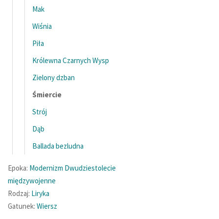
Ręce pełne poezji
Mak
Kolekcje edukacyjne
Wiśnia
twórców przechodzących
Piła
do domeny publicznej,
lektur szkolnych oraz
Królewna Czarnych Wysp
Starego Testamentu
Zielony dzban
Odkurzamy bohaterów
Śmiercie
Szkoła Poezji Wolnych
Strój
Lektur
Dąb
O nas
Ballada bezludna
Kontakt
Epoka:
Modernizm
Dwudziestolecie
międzywojenne
O projekcie
Rodzaj:
Liryka
Zespół
Gatunek:
Wiersz