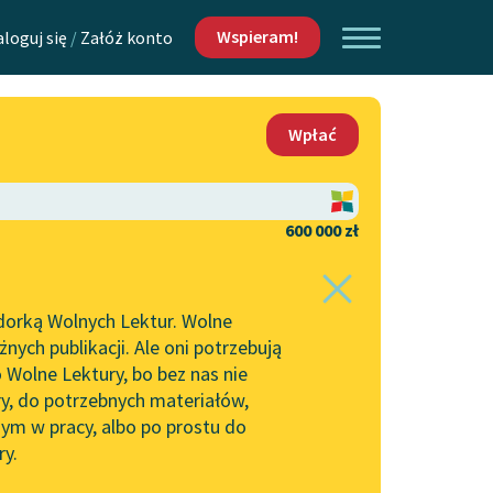
Wspieram!
aloguj się
/
Załóż konto
O nas
Wpłać
Lektur
Kontakt
O projekcie
600 000 zł
 piszących i
Zespół
dorką Wolnych Lektur. Wolne
Zasady wykorzystania
ych publikacji. Ale oni potrzebują
Wolnych Lektur
 Wolne Lektury, bo bez nas nie
Logotypy
ry, do potrzebnych materiałów,
ym w pracy, albo po prostu do
h Lektur
Materiały promocyjne
ry.
Polityka prywatności