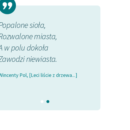
Popalone sioła,
O Polska 
Rozwalone miasta,
Gdyby ci 
A w polu dokoła
Co za cieb
Zawodzi niewiasta.
Wzięli się
I...
Wincenty Pol, [Leci liście z drzewa...]
Wincenty Pol, [Leci