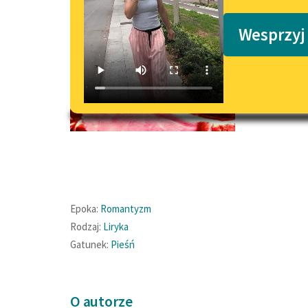
Podkasty o książkach
Wesprzyj
Epoka:
Romantyzm
Rodzaj:
Liryka
Gatunek:
Pieśń
O autorze