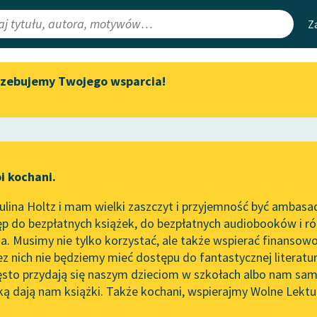
Z
rzebujemy Twojego wsparcia!
Aktualności
Narzędzia
e Lektury
„Prokurator Alicja Horn” do
Mapa Wolnych 
słuchania
irmami
Leśmianator
Byliśmy częścią AI Impact Lab
ewsletter
Przewodnik dla
i kochani.
Zapraszamy na spotkanie
czytających
online z tłumaczkami
lina Holtz i mam wielki zaszczyt i przyjemność być ambasa
literatury skandynawskiej
nty Pol
p do bezpłatnych książek, do bezpłatnych audiobooków i różn
API
Spotkanie z Katarzyną Tunkiel
ci liście z drzewa...]
. Musimy nie tylko korzystać, ale także wspierać finansowo
ce redakcyjne
w Oslo
OAI-PMH
ez nich nie będziemy mieć dostępu do fantastycznej literatu
ęsto przydają się naszym dzieciom w szkołach albo nam sam
102. lata temu zmarł Joseph
Widget Wolnyc
Conrad
ką dają nam książki. Także kochani, wspierajmy Wolne Lektu
oru
Przypisy
Blog