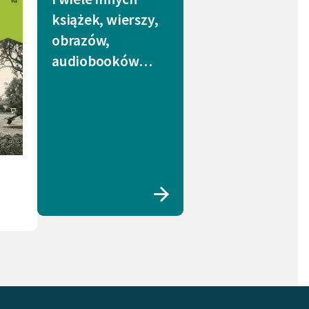
książek, wierszy,
obrazów,
audiobooków…