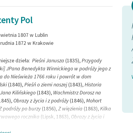
Odkurzamy bohaterów
Szkoła Poezji Wolnych Lektur
enty Pol
O Polska kraino!
kwietnia 1807 w Lublin
,
Gdyby ci rodacy,
grudnia 1872 w Krakowie
Co za ciebie giną,
.
Wzięli się do pracy
iejsze dzieła:
Pieśni Janusza
(1835),
Przygody
i] JPana Benedykta Winnickiego w podróży jego z
I...
 do Nieświeża 1766 roku i powrót w dom
 drzewa...]
lski
(1840),
Pieśń o ziemi naszej
(1843),
Historia
Wincenty Pol, [Leci liście z drzewa...]
Jana Kilińskiego
(1843),
Wachmistrz Dorosz na
1845),
Obrazy z życia i z podróży
(1846),
Mohort
Z podróży po burzy
(1856),
Z więzienia
(1863),
Kilka
krwawego rocznika
(Lipsk, 1863),
Obrazy z życia i
1869-70)