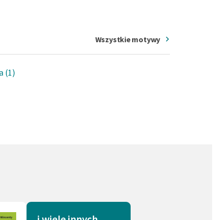
Wszystkie motywy
a (1)
i wiele innych