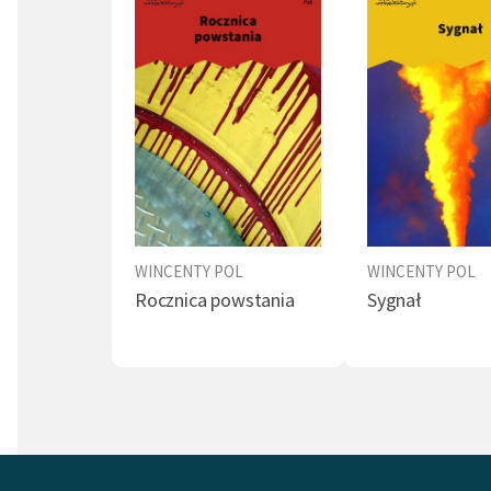
niemiec
r. przy
komend
podporu
następn
dla pow
do Franc
początk
Dwudzi
WINCENTY POL
WINCENTY POL
Goszczy
Rocznica powstania
Sygnał
pogląd
związa
przez h
również
romanty
rzezi ga