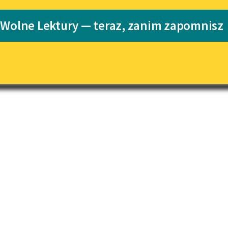
pobierz książkę
Katalog
 Wolne Lektury — teraz, zanim zapomnisz
Katalog w for
Lektury szkolne i klasyka
literatury do słuchania dla
uczennic i uczniów z
niepełnosprawnościami
E-kolekcja lektur szkolnych i
literatury do słuchania dla
uczennic i uczniów z
niepełnosprawnościami
Feministyczne inspiracje.
Popularyzacja skandynawskiej
literatury feministycznej
Ręce pełne poezji
Kolekcje edukacyjne twórców
przechodzących do domeny
publicznej, lektur szkolnych
oraz Starego Testamentu