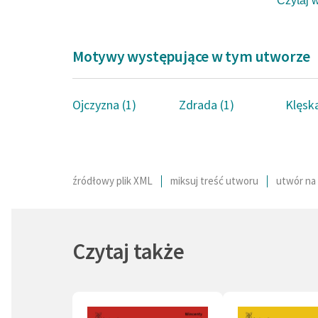
Czytaj 
Poeta (p
Francis
Motywy występujące w tym utworze
urzędni
miała ko
zapisyw
Ojczyzna (1)
Zdrada (1)
Klęska
pisowni
jezuick
ukształ
na Wydz
źródłowy plik XML
miksuj treść utworu
utwór na 
zaprzyj
Nabiela
folklor
Czytaj także
(efekte
Volksli
podróż z
1830 r. 