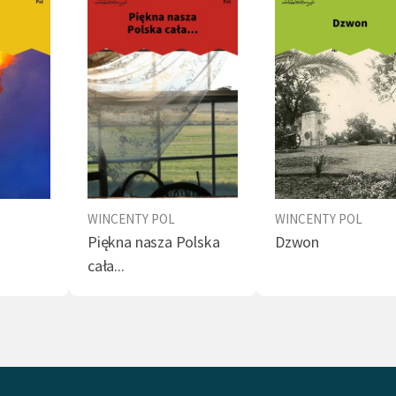
kiej na Uniwersytecie Wileńskim. W kwietniu 1831
stąpił do powstania listopadowego, walcząc pod
ą gen. Chłapowskiego. Uzyskał rangę
cznika oraz odznaczenie orderem Virtuti Militari,
ie jako wysłannik gen. Bema organizował pomoc
stańców udających się na emigrację przez Niemcy
ji. Wróciwszy do Galicji w 1832 r., działał
owo w ruchu spiskowym (należał do Związku
estu Jeden, współpracował z Sewerynem
WINCENTY POL
WINCENTY POL
ńskim), ale stopniowo zaczął skłaniać się ku
Piękna nasza Polska
Dzwon
om bardziej ugodowym i konserwatywnym,
cała...
wszy się z Komitetem Patriotycznym kierowanym
r. Ksawerego Krasickiego, który zapewnił poecie
 stabilizację materialną. Idee powstańcze i
czno-socjalistyczne porzucił Pol w 1846 r. podczas
licyjskiej, kilkakrotnie pobity przez chłopów, a w