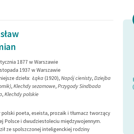
esław
! Nie bój
Jedną pieszczotą
mian
Znuży się oto
w tym
Dusza i dłoń.
stycznia 1877 w Warszawie
listopada 1937 w Warszawie
iejsze dzieła:
Łąka
(1920),
Napój cienisty
,
Dziejba
Bolesław Leśmian, Łąka (tom), Trzy róże
tomik)
,
Klechdy sezamowe
,
Przygody Sindbada
(cykl), Powrót
tom), Trzy róże
a
,
Klechdy polskie
 polski poeta, eseista, prozaik i tłumacz tworzący
j Polsce i dwudziestoleciu międzywojennym.
ił ze spolszczonej inteligenckiej rodziny