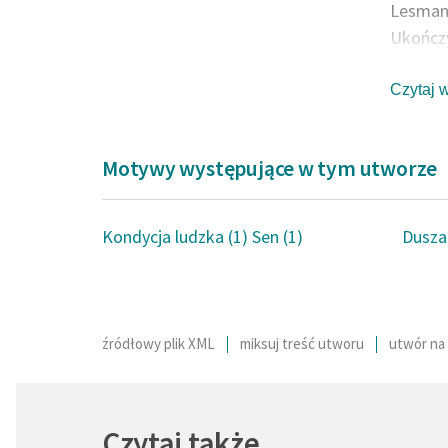
Lesmanó
Ukończy
Współtw
Jego po
Czytaj 
spiryty
postulo
Motywy występujące w tym utworze
pierwot
egzyste
ludowoś
Kondycja ludzka (1)
Sen (1)
Dusza 
postaci
filozof
sylabot
Akademi
źródłowy plik XML
miksuj treść utworu
utwór na 
autor: 
Czytaj także