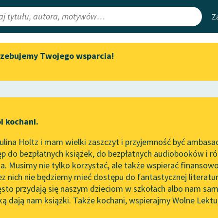
Z
rzebujemy Twojego wsparcia!
Aktualności
Narzędzia
e Lektury
„Prokurator Alicja Horn” do
Mapa Wolnych 
słuchania
irmami
Leśmianator
Byliśmy częścią AI Impact Lab
ewsletter
Przewodnik dla
i kochani.
Zapraszamy na spotkanie
czytających
zy róże (cykl)
online z tłumaczkami
lina Holtz i mam wielki zaszczyt i przyjemność być ambasa
literatury skandynawskiej
ław Leśmian
p do bezpłatnych książek, do bezpłatnych audiobooków i różn
API
Spotkanie z Katarzyną Tunkiel
wrót
. Musimy nie tylko korzystać, ale także wspierać finansowo
ce redakcyjne
w Oslo
OAI-PMH
ez nich nie będziemy mieć dostępu do fantastycznej literatu
ęsto przydają się naszym dzieciom w szkołach albo nam sam
102. lata temu zmarł Joseph
Widget Wolnyc
Conrad
ką dają nam książki. Także kochani, wspierajmy Wolne Lektu
oru
Przypisy
Blog