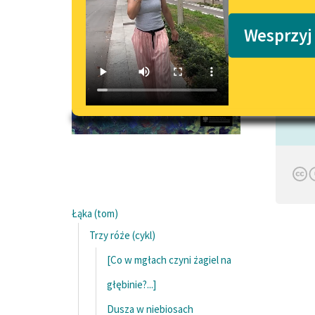
Podkasty o książkach
Wesprzyj
Czyta:
Łąka (tom)
Trzy róże (cykl)
[Co w mgłach czyni żagiel na
głębinie?...]
Dusza w niebiosach