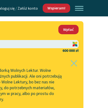
Wspieram!
aloguj się
/
Załóż konto
O nas
Wpłać
Lektur
Kontakt
O projekcie
600 000 zł
 piszących i
Zespół
dorką Wolnych Lektur. Wolne
Zasady wykorzystania
ych publikacji. Ale oni potrzebują
Wolnych Lektur
 Wolne Lektury, bo bez nas nie
Logotypy
ry, do potrzebnych materiałów,
ym w pracy, albo po prostu do
h Lektur
Materiały promocyjne
ry.
Polityka prywatności