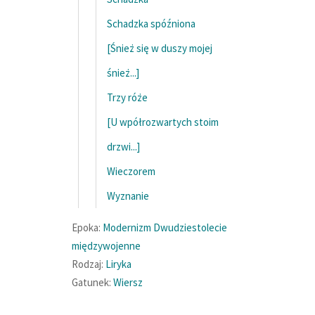
Schadzka spóźniona
[Śnież się w duszy mojej
śnież...]
Trzy róże
[U wpółrozwartych stoim
drzwi...]
Wieczorem
Wyznanie
Epoka:
Modernizm
Dwudziestolecie
międzywojenne
Rodzaj:
Liryka
Gatunek:
Wiersz