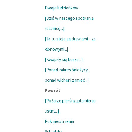
Dwoje ludzieńków
[Dziś w naszego spotkania
rocznicę...]
[Ja tu stoję za drzwiami – za
klonowymi...]
[Kwapiły się burze...]
[Ponad zakres śnieżycy,
ponad wicher i zamieć...]
Powrót
[Pożarze pierśny, płomieniu
ustny...]
Rok nieistnienia
Schadzka