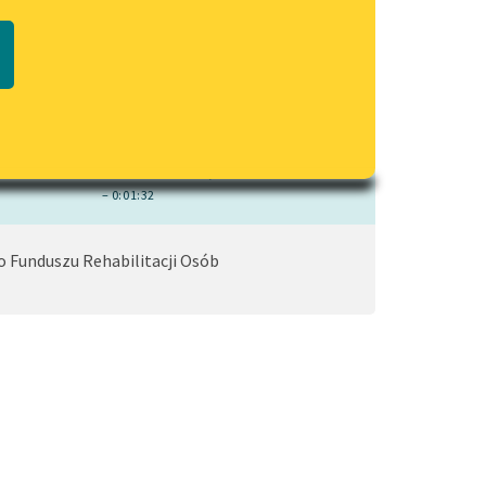
czytaj online
Regulamin biblioteki
macie PDF
Dane fundacji i sprawozdania
finansowe
Regulamin darowizn
Informacja o treściach
wrażliwych
– 0:01:32
Deklaracja dostępności
Funduszu Rehabilitacji Osób