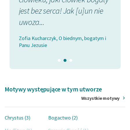
jest bez serca! Jak [u]un nie
Zasady wykorzystania
atym i
Zofia Ku
Wolnych Lektur
uwoza...
Panu Je
Logotypy
Zofia Kucharczyk, O biednym, bogatym i
Materiały promocyjne
Panu Jezusie
Polityka prywatności
Regulamin biblioteki
Dane fundacji i
sprawozdania finansowe
Motywy występujące w tym utworze
Regulamin darowizn
Wszystkie motywy
Informacja o treściach
wrażliwych
Chrystus (3)
Bogactwo (2)
Deklaracja dostępności