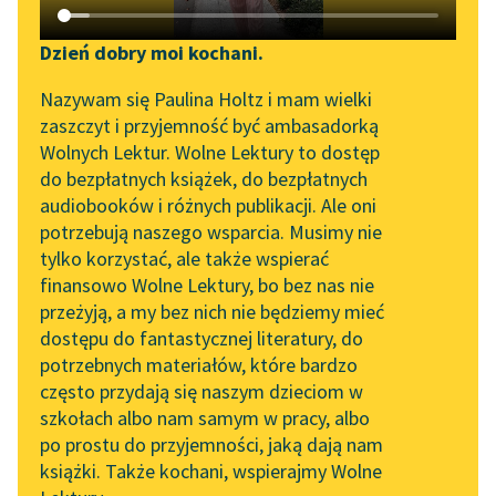
Katalog DAISY
Zgłoś brak utworu
Podkasty o książkach
Dzień dobry moi kochani.
Aktualności
Narzędzia
Nazywam się Paulina Holtz i mam wielki
zaszczyt i przyjemność być ambasadorką
„Prokurator Alicja Horn”
Mapa Wolnych Lektur
Wolnych Lektur. Wolne Lektury to dostęp
do słuchania
pobierz audiobook
do bezpłatnych książek, do bezpłatnych
Leśmianator
audiobooków i różnych publikacji. Ale oni
Byliśmy częścią AI Impact
pobierz książkę
potrzebują naszego wsparcia. Musimy nie
Przewodnik dla piszących i
Lab
tylko korzystać, ale także wspierać
czytających
finansowo Wolne Lektury, bo bez nas nie
Zapraszamy na spotkanie
przeżyją, a my bez nich nie będziemy mieć
online z tłumaczkami
czytaj online
dostępu do fantastycznej literatury, do
literatury skandynawskiej
API
potrzebnych materiałów, które bardzo
Spotkanie z Katarzyną
OAI-PMH
często przydają się naszym dzieciom w
Czyta:
Zofia Kucharczyk
, reż.
Antoni Beksiak
Tunkiel w Oslo
szkołach albo nam samym w pracy, albo
Widget Wolnych Lektur
po prostu do przyjemności, jaką dają nam
102. lata temu zmarł
1×
książki. Także kochani, wspierajmy Wolne
Przypisy
Joseph Conrad