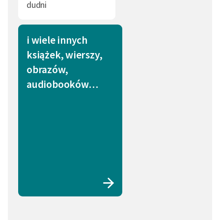
dudni
i wiele innych
książek, wierszy,
obrazów,
audiobooków…