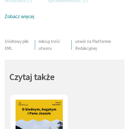
Modlitwa (1)
Sprawiedliwość (1)
Serce (1)
Nagroda (1)
Zobacz więcej
Skarb (1)
Uczciwość (1)
Niesprawiedliwość (1)
Miłość (1)
źródłowy plik
miksuj treść
utwór na Platformie
XML
utworu
Redakcyjnej
Trud (1)
Bieda (1)
Czytaj także