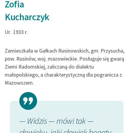
Zofia
Ręce pełne poezji
Kucharczyk
Kolekcje edukacyjne
twórców przechodzących
do domeny publicznej,
Ur.
1933 r.
lektur szkolnych oraz
Starego Testamentu
Zamieszkała w Gałkach Rusinowskich, gm. Przysucha,
Odkurzamy bohaterów
pow. Rusinów, woj. mazowieckie. Posługuje się gwarą
Ziemi Radomskiej, zaliczaną do dialektu
Szkoła Poezji Wolnych
małopolskiego, a charakterystyczną dla pogranicza z
Lektur
Mazowszem.
O nas
Kontakt
O projekcie
ie
— Widzis — mówi tak —
— Słuc
Zespół
cłowieku, jaki cłowiek bogaty
serca 