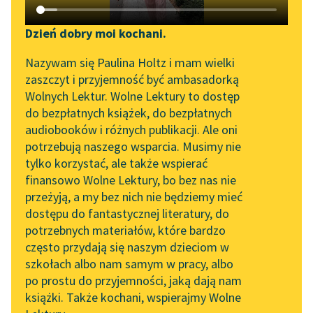
Katalog DAISY
Zgłoś brak utworu
Podkasty o książkach
Dzień dobry moi kochani.
Aktualności
Narzędzia
Nazywam się Paulina Holtz i mam wielki
Zofia Kucharczyk
zaszczyt i przyjemność być ambasadorką
„Prokurator Alicja Horn”
Mapa Wolnych Lektur
O biednym,
Wolnych Lektur. Wolne Lektury to dostęp
do słuchania
do bezpłatnych książek, do bezpłatnych
bogatym i Panu
Leśmianator
audiobooków i różnych publikacji. Ale oni
Jezusie
Byliśmy częścią AI Impact
potrzebują naszego wsparcia. Musimy nie
Przewodnik dla piszących i
Lab
tylko korzystać, ale także wspierać
czytających
— Widzis — mówi tak
finansowo Wolne Lektury, bo bez nas nie
Zapraszamy na spotkanie
— cłowieku, jaki
przeżyją, a my bez nich nie będziemy mieć
online z tłumaczkami
cłowiek bogaty jest
dostępu do fantastycznej literatury, do
literatury skandynawskiej
API
bez serca! Jak [u]un
potrzebnych materiałów, które bardzo
Spotkanie z Katarzyną
OAI-PMH
nie uwoza...
często przydają się naszym dzieciom w
Tunkiel w Oslo
szkołach albo nam samym w pracy, albo
Widget Wolnych Lektur
Czytaj więcej
po prostu do przyjemności, jaką dają nam
102. lata temu zmarł
książki. Także kochani, wspierajmy Wolne
Przypisy
Joseph Conrad