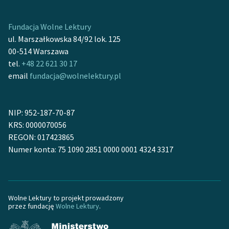
Ręce pełne poezji
Kolekcje edukacyjne
Fundacja Wolne Lektury
twórców przechodzących
ul. Marszałkowska 84/92 lok. 125
do domeny publicznej,
00-514 Warszawa
lektur szkolnych oraz
tel.
+48 22 621 30 17
Starego Testamentu
email
fundacja@wolnelektury.pl
Odkurzamy bohaterów
NIP: 952-187-70-87
Szkoła Poezji Wolnych
KRS: 0000070056
Lektur
REGON: 017423865
O nas
Numer konta: 75 1090 2851 0000 0001 4324 3317
Kontakt
O projekcie
Wolne Lektury to projekt prowadzony
przez fundację
Wolne Lektury
.
Zespół