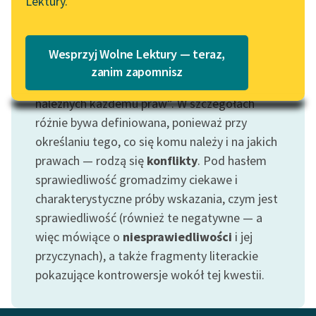
Lektury.
Katalog
Blog
Katalog w formacie PDF
Wesprzyj Wolne Lektury — teraz,
Motyw: Sprawiedliwość
Lektury szkolne i klasyka
zanim zapomnisz
Ideę tę można streścić jako „uszanowanie
literatury do słuchania dla
należnych każdemu praw”. W szczegółach
uczennic i uczniów z
niepełnosprawnościami
różnie bywa definiowana, ponieważ przy
określaniu tego, co się komu należy i na jakich
E-kolekcja lektur
prawach — rodzą się
konflikty
. Pod hasłem
szkolnych i literatury do
sprawiedliwość gromadzimy ciekawe i
słuchania dla uczennic i
charakterystyczne próby wskazania, czym jest
uczniów z
niepełnosprawnościami
sprawiedliwość (również te negatywne — a
więc mówiące o
niesprawiedliwości
i jej
Feministyczne inspiracje.
przyczynach), a także fragmenty literackie
Popularyzacja
pokazujące kontrowersje wokół tej kwestii.
skandynawskiej literatury
feministycznej