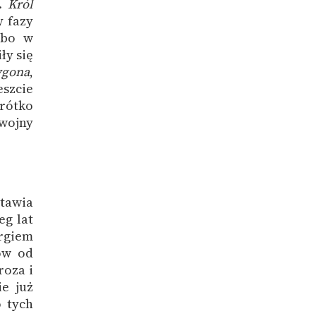
e.
Król
y fazy
 bo w
ły się
ygona
,
szcie
rótko
wojny
stawia
eg lat
orgiem
ów od
roza i
ie już
o tych