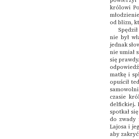
królowi Po
młodzieni
od blizn, k
Spędził
nie był w
jednak sło
nie umiał 
się prawdy
odpowiedź
matkę i sp
opuścił te
samowolnie
czasie kr
delfickiej
spotkał si
do zwady i
Lajosa i j
aby zakryć