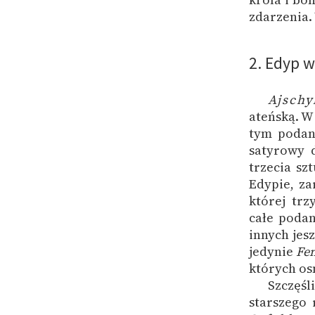
zdarzenia.
2. Edyp w
Ajschy
ateńską. W
tym podan
satyrowy 
trzecia sz
Edypie, z
której trz
całe poda
innych jes
jedynie
Fen
których os
Szczęś
starszego 