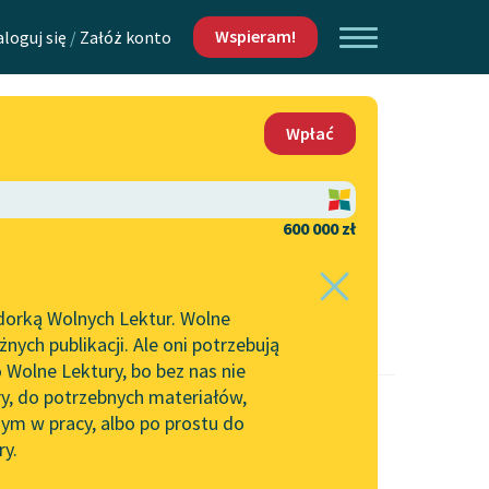
Wspieram!
aloguj się
/
Załóż konto
O nas
Wpłać
Lektur
Kontakt
O projekcie
600 000 zł
 piszących i
Zespół
dorką Wolnych Lektur. Wolne
Zasady wykorzystania
ych publikacji. Ale oni potrzebują
Wolnych Lektur
 Wolne Lektury, bo bez nas nie
Logotypy
ry, do potrzebnych materiałów,
ym w pracy, albo po prostu do
h Lektur
Materiały promocyjne
ry.
Polityka prywatności