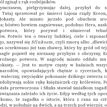
ról zginął z rąk rozbójników.
ymczasem, pielgrzymując dalej, przybył do st
. Tutaj sprawował po śmierci Lajosa rządy Kreon,
Jokasty. Ale miasto jęczało pod obuchem sro
ia; bóstwo bowiem zagniewane, podobno Hera, nasł
 potwora, który porywał i uśmiercał tebań
w. Potwór ten o twarzy ludzkiej, ciele i szponac
go, nazywał się
Sfinksem
, czyli zmorą albo „dławici
as oczekiwano już tam zbawcy, który by gród od tej
nagle pojawił się nieznany przybysz z obczyzny, E
groźnego potwora. W nagrodę miasto oddało mu
Jokasty. — Jest to motyw częsty w baśniach wszys
narodów, opowiadających chętnie o rycerzach, k
 waleczny, zwycięskie pokonanie dzikiego zwierza c
zdobywają sobie rękę księżniczek czy królewien. P
stała przetworzona i Sfinks stawiał śmiałkom zagad
związania zależało ich życie. Edyp według tych opo
ekomo, że zagadka o istocie, która z rana na czt
dzi, w południe na dwóch, a na trzech pod wieczór, 