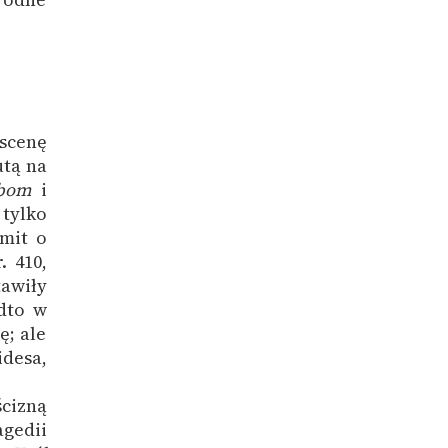
scenę
utą na
ebom
i
 tylko
mit o
. 410,
awiły
dto w
ę; ale
idesa,
cizną
gedii