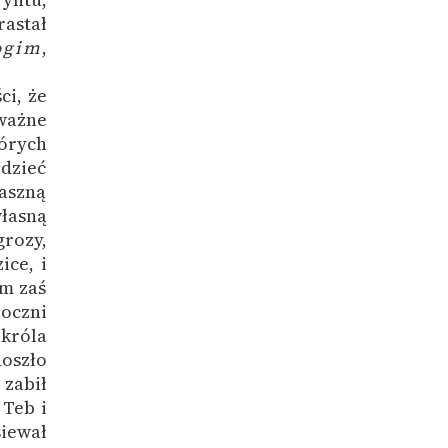
astał
ogim
,
ci, że
ważne
tórych
edzieć
raszną
łasną
grozy,
ice, i
m zaś
oczni
 króla
doszło
zabił
 Teb i
siewał