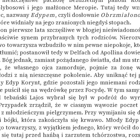
lybosowi i jego małżonce Meropie. Tutaj tedy wzr
ec, nazwany
Edypem
, czyli dosłownie
Obrzmiałon
tóre widniały na jego zranionych niegdyś stopach.
 on pierwsze lata szczęśliwe w błogiej nieświadomoś
łaściwie synem przybranych tych rodziców. Nieroz
wo towarzysza wzbudziło w nim pewne niepokoje, k
stłumić; postanowił tedy w Delfach od Apollina dowi
. Bóg jednak, zamiast pożądanego światła, dał mu st
, że własnego ojca zamorduje, pojmie za żonę w
łodzi z nią nieszczęsne pokolenie. Aby uniknąć tej 
dy Edyp Korynt, gdzie pozostali jego mniemani rodz
 puścił się na wędrówkę przez Focydę. W tym samy
ól tebański Lajos wybrał się był w podróż do wyr
. Przypadek zrządził, że w ciasnym wąwozie poczet
ę z młodzieńczym pielgrzymem. Przy wymijaniu się 
 bójki, która zakończyła się krwawo. Młody Edyp 
ego towarzyszy, z wyjątkiem jednego, który wrócił do
 się tutaj przed hańbą i zarzutem tchórzostwa, roz