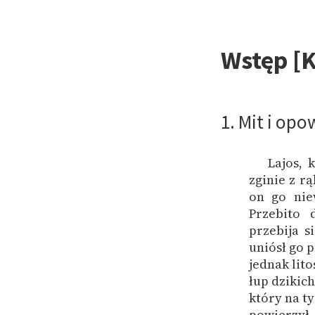
Wstęp [
1. Mit i opo
Lajos, 
zginie z r
on go nie
Przebito d
przebija s
uniósł go 
jednak lito
łup dzikic
który na t
powierzył