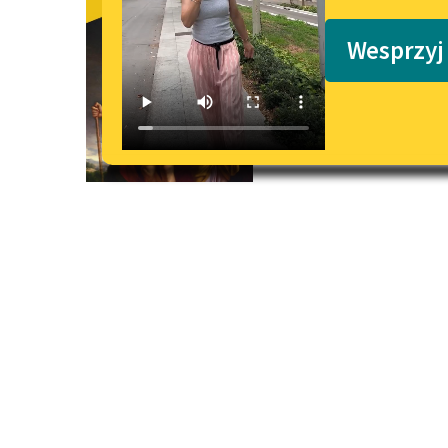
Król Edyp
Podkasty o książkach
Wesprzyj
tłum.
Kazimierz Morawski