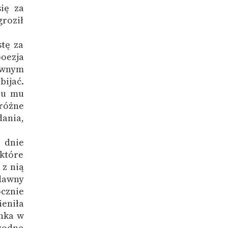
ię za
groził
stę za
oezja
ewnym
bijać.
czu mu
 różne
dania,
a dnie
 które
 z nią
 dawny
ocznie
ieniła
onka w
orodne