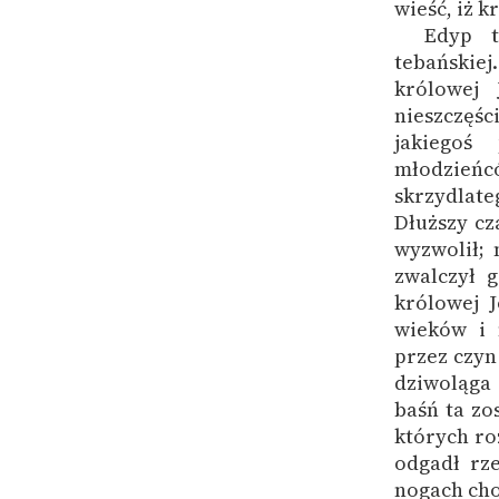
wieść, iż k
Edyp t
tebańskiej
królowej 
nieszczęśc
jakiegoś
młodzieńcó
skrzydlate
Dłuższy cz
wyzwolił; 
zwalczył 
królowej 
wieków i 
przez czyn
dziwoląga 
baśń ta zo
których ro
odgadł rz
nogach cho