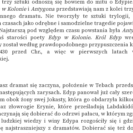
trzy sztuki odnoszą się bowiem do mitu o Edypi
 w Kolonie
i
Antygona
przedstawiają nam z kolei trz
innego dramatu. Nie tworzyły te sztuki trylogii,
 czasach jako odrębne i samodzielne tragedie pojawi
 Najstarszą pod względem czasu powstania była
Ant
aś starości poety
Edyp w Kolonie
.
Król Edyp
wre
y został według prawdopodobnego przypuszczenia k
430 przed Chr., a więc w pierwszych latach 
iej.
asz dramat się zaczyna, położenie w Tebach przed
następujących zarysach. Edyp panował już cały szer
m obok żony swej Jokasty, która go obdarzyła kilk
raz złowrogie Erynie, które prześladują Labdakid
aczynają się dobierać do odrzwi pałacu, w którym zg
ludzkiej wiedzy i winy Edypa rozgościły się i gdz
ię najstraszniejszy z dramatów. Dobierać się też d