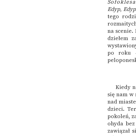
Sofoklesa
Edyp
,
Edyp
tego rodz
rozmaitych
na scenie.
dziełem z
wystawion
po roku 
peloponesk
Kiedy n
się nam w 
nad miaste
dzieci. Te
pokoleń, z
ohyda bez 
zawiązał s