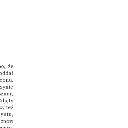
bę, że
 oddał
ronu.
zynie
sznur,
Zdjęty
zy też
ryntu,
n znów
yntu,