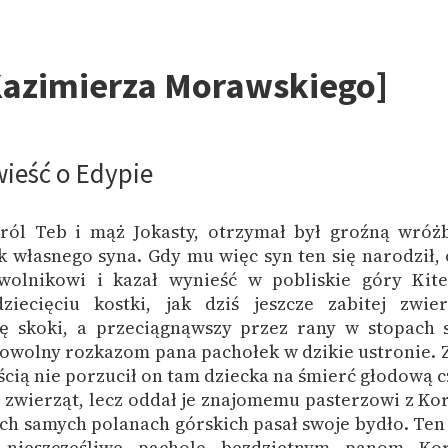
publicznej, lektur szkolnych
oraz Starego Testamentu
Odkurzamy bohaterów
Kazimierza Morawskiego]
Szkoła Poezji Wolnych Lektur
wieść o Edypie
król Teb i mąż Jokasty, otrzymał był groźną wróż
ąk własnego syna. Gdy mu więc syn ten się narodził,
wolnikowi i kazał wynieść w pobliskie góry Kite
ziecięciu kostki, jak dziś jeszcze zabitej zwier
ię skoki, a przeciągnąwszy przez rany w stopach 
powolny rozkazom pana pachołek w dzikie ustronie. 
ścią nie porzucił on tam dziecka na śmierć głodową c
h zwierząt, lecz oddał je znajomemu pasterzowi z Ko
ych samych polanach górskich pasał swoje bydło. Te
 nieszczęśliwe pacholę bezdzietnym panom Kor