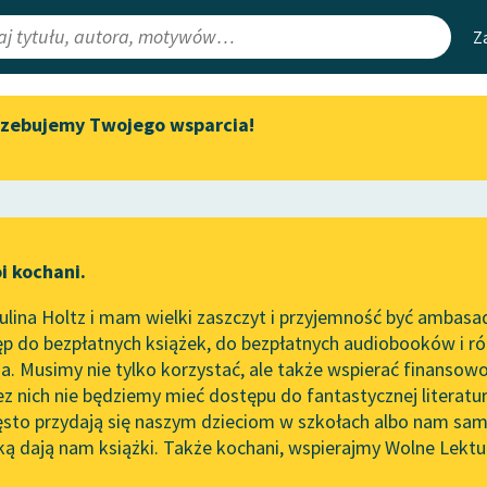
Z
rzebujemy Twojego wsparcia!
Aktualności
Narzędzia
e Lektury
Spotkanie z Katarzyną Tunkiel
Mapa Wolnych 
w Oslo
irmami
Leśmianator
Wolne Lektury na 32.
ewsletter
Przewodnik dla
Pol’and’Rock Festivalu
i kochani.
czytających
„Kochanek Lady Chatterley”
lina Holtz i mam wielki zaszczyt i przyjemność być ambasa
do słuchania na Wolnych
p do bezpłatnych książek, do bezpłatnych audiobooków i różn
Lekturach
API
. Musimy nie tylko korzystać, ale także wspierać finansowo
ce redakcyjne
Nowy audiobook – „Marzenie
OAI-PMH
ez nich nie będziemy mieć dostępu do fantastycznej literatu
o Oriencie” Sophie Elkan
ęsto przydają się naszym dzieciom w szkołach albo nam sam
Widget Wolnyc
Kolekcja Nadwyraz.com x
ką dają nam książki. Także kochani, wspierajmy Wolne Lektu
oru
Wolne Lektury – idealna na
Przypisy
lato