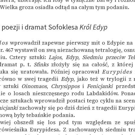
 Wielka groza osiadła odtąd na całym tym podaniu.
 poezji i dramat Sofoklesa
Król Edyp
los
wprowadził zapewne pierwszy mit o Edypie na 
 r. 467 wystawił on swą niezachowaną tetralogię, osn
iu. Cztery sztuki:
Lajos
,
Edyp
,
Siedmiu przeciw T
dramat p. t.
Sfinks
złożyły się na całość, z której
tuka się uratowała. Później opracował
Eurypides
arówno w swej tragedii
Edyp
, jako też w trylogii z r
y sztuki
Oinomaos
,
Chrysippos
i
Fenicjanki
przedst
nie o losach nieszczęsnego rodu Labdakidów. Pona
zcze sztukach wprowadził postaci tego cyklu na scen
icjanki
zachowały się po dziś dzień z tragedii Euryp
nową były tebańskie podania.
liwiej obszedł się los pod tym względem ze spuś
rówieśnika Eurypidesa. Z zachowanych siedmiu tra