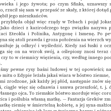
owieka i jego żywota; po czym Sfinks, uznawszy s
 rzucił się sam w przepaść ze skały, z której dotąd 
nębił jego mieszkańców.
 przybłęda objął więc rządy w Tebach i pojął Joka
Jako dzieci z kazirodczego tego związku nazywa p
taci Eteokla i Polinika, Antygonę i Ismenę. Po p
yna się atoli prawda i groza położenia na wierzch wy
siłuje ją odkryć i wyśledzić. Kiedy zaś łuski z o
rga się on na wzrok swój, a oślepiony znosi teraz
, czy to w ciemnicy więzienia, czy, według innego po
.
iśmy pewne rysy baśni ludowej w tej opowieści; n
o mitu o Edypie leżała jakaś wiara w bóstwo ziemne,
emi zrodzone, jak każdy jej płód, następnie znów się
i, ciągle więc się odnawia i usuwa przeszłość, t. j.
 własnego ojca. To ziemskie bóstwo morduje więc cor
ica i poślubia własną matkę. — Fantazja Greków zm
atkę-ziemię w śmiertelną kobietę, a jej syna-małż
hatera, ubierając ich losy w tysiączne barwy i różn