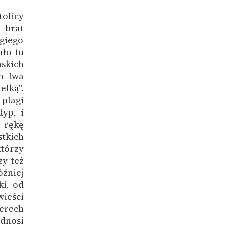
olicy
 brat
giego
ało tu
skich
h lwa
elką”.
 plagi
dyp, i
 rękę
tkich
tórzy
zy też
óźniej
ki, od
wieści
erech
odnosi