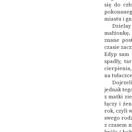
się do czł
pokonanego,
miastu i g
Dzielny
małżonkę. 
znane pos
czasie zacz
Edyp sam u
spadły, ta
cierpienia
na tułaczce
Dojrzel
jednak teg
z matki zi
łączy i żen
rok, czyli
swego rodz
z czasem m
króla i bo