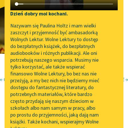
Licz na siebie
Katalog DAISY
Zgłoś brak utworu
Podkasty o książkach
Dzień dobry moi kochani.
Aktualności
Narzędzia
Nazywam się Paulina Holtz i mam wielki
zaszczyt i przyjemność być ambasadorką
Byliśmy częścią AI Impact
Mapa Wolnych Lektur
Wolnych Lektur. Wolne Lektury to dostęp
Lab
do bezpłatnych książek, do bezpłatnych
Leśmianator
audiobooków i różnych publikacji. Ale oni
Zapraszamy na spotkanie
potrzebują naszego wsparcia. Musimy nie
Przewodnik dla piszących i
online z tłumaczkami
tylko korzystać, ale także wspierać
czytających
literatury skandynawskiej
finansowo Wolne Lektury, bo bez nas nie
← Chwila niepewna
Wolność →
przeżyją, a my bez nich nie będziemy mieć
Spotkanie z Katarzyną
Julian Kornhauser
dostępu do fantastycznej literatury, do
Tunkiel w Oslo
API
Zjadacze kartofli
potrzebnych materiałów, które bardzo
Wolne Lektury na 32.
OAI-PMH
często przydają się naszym dzieciom w
Licz na siebie
Pol’and’Rock Festivalu
szkołach albo nam samym w pracy, albo
Widget Wolnych Lektur
po prostu do przyjemności, jaką dają nam
„Kochanek Lady
książki. Także kochani, wspierajmy Wolne
Przypisy
Chatterley” do słuchania