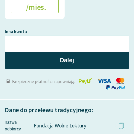
/mies.
Zasady wykorzystania
Wolnych Lektur
Inna kwota
Logotypy
Materiały promocyjne
Dalej
Polityka prywatności
Regulamin biblioteki
Bezpieczne płatności zapewniają:
Dane fundacji i
sprawozdania finansowe
Regulamin darowizn
Dane do przelewu tradycyjnego:
Informacja o treściach
nazwa
wrażliwych
Fundacja Wolne Lektury
odbiorcy