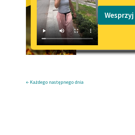
Język-tarcz
Podkasty o książkach
Wesprzyj
← Każdego następnego dnia