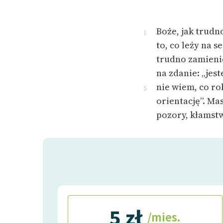
Boże, jak trud
1
to, co leży na se
trudno zamienić
na zdanie: „jest
nie wiem, co rob
5
orientację”. Mas
pozory, kłamst
5 zł
/mies.