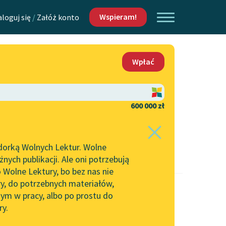
Wspieram!
aloguj się
/
Załóż konto
O nas
Wpłać
Lektur
Kontakt
O projekcie
600 000 zł
 piszących i
Zespół
dorką Wolnych Lektur. Wolne
Zasady wykorzystania
ych publikacji. Ale oni potrzebują
Wolnych Lektur
 Wolne Lektury, bo bez nas nie
Logotypy
ry, do potrzebnych materiałów,
ym w pracy, albo po prostu do
h Lektur
Materiały promocyjne
ry.
Polityka prywatności