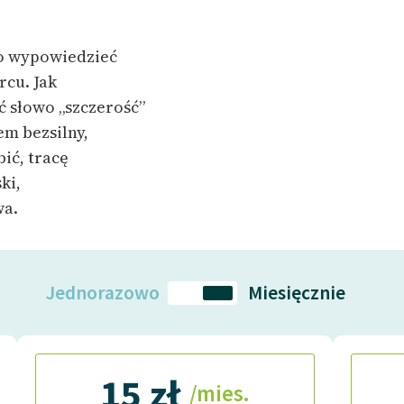
Odkurzamy bohaterów
Szkoła Poezji Wolnych Lektur
no wypowiedzieć
rcu. Jak
 słowo „szczerość”
em bezsilny,
ić, tracę
ki,
wa.
Jednorazowo
Miesięcznie
15 zł
/mies.