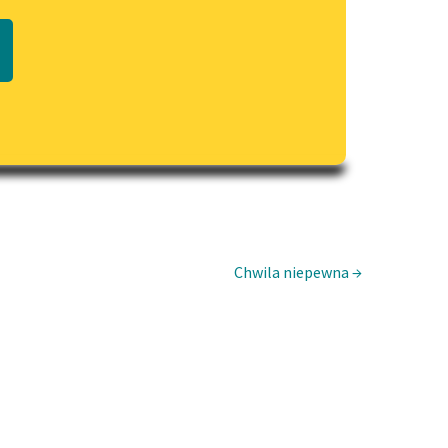
Regulamin biblioteki
macie PDF
Dane fundacji i sprawozdania
finansowe
Regulamin darowizn
Informacja o treściach
wrażliwych
Deklaracja dostępności
Chwila niepewna →