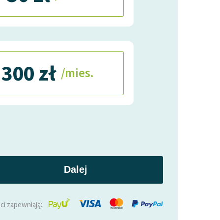
300 zł
/mies.
Dalej
ci zapewniają: