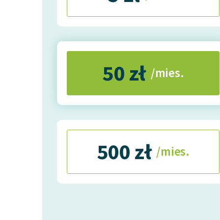
50 zł
/mies.
500 zł
/mies.