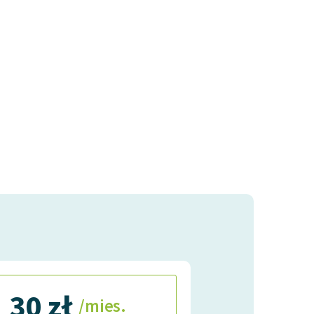
30 zł
/mies.