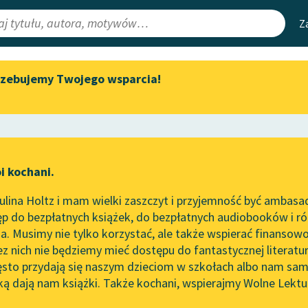
Z
rzebujemy Twojego wsparcia!
Aktualności
Narzędzia
e Lektury
„Prokurator Alicja Horn” do
Mapa Wolnych 
słuchania
irmami
Leśmianator
Byliśmy częścią AI Impact Lab
ewsletter
Przewodnik dla
i kochani.
Zapraszamy na spotkanie
czytających
online z tłumaczkami
lina Holtz i mam wielki zaszczyt i przyjemność być ambasa
literatury skandynawskiej
p do bezpłatnych książek, do bezpłatnych audiobooków i różn
API
Spotkanie z Katarzyną Tunkiel
. Musimy nie tylko korzystać, ale także wspierać finansowo
ce redakcyjne
w Oslo
OAI-PMH
ez nich nie będziemy mieć dostępu do fantastycznej literatu
ęsto przydają się naszym dzieciom w szkołach albo nam sam
102. lata temu zmarł Joseph
Widget Wolnyc
Conrad
ką dają nam książki. Także kochani, wspierajmy Wolne Lektu
oru
Przypisy
Blog