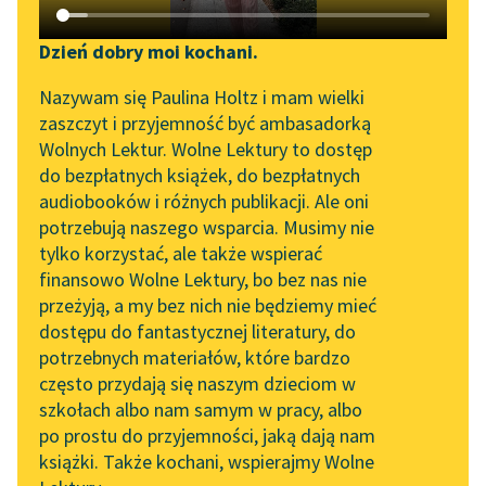
Katalog DAISY
Zgłoś brak utworu
Podkasty o książkach
Dzień dobry moi kochani.
Aktualności
Narzędzia
Nazywam się Paulina Holtz i mam wielki
zaszczyt i przyjemność być ambasadorką
„Prokurator Alicja Horn”
Mapa Wolnych Lektur
Wolnych Lektur. Wolne Lektury to dostęp
do słuchania
pobierz książkę
do bezpłatnych książek, do bezpłatnych
Leśmianator
audiobooków i różnych publikacji. Ale oni
Byliśmy częścią AI Impact
potrzebują naszego wsparcia. Musimy nie
Przewodnik dla piszących i
Lab
tylko korzystać, ale także wspierać
czytających
czytaj online
finansowo Wolne Lektury, bo bez nas nie
Zapraszamy na spotkanie
przeżyją, a my bez nich nie będziemy mieć
online z tłumaczkami
dostępu do fantastycznej literatury, do
Spis treści:
literatury skandynawskiej
API
potrzebnych materiałów, które bardzo
Wstęp
Spotkanie z Katarzyną
OAI-PMH
często przydają się naszym dzieciom w
Tunkiel w Oslo
szkołach albo nam samym w pracy, albo
Epoka:
Pozytywizm
Widget Wolnych Lektur
po prostu do przyjemności, jaką dają nam
102. lata temu zmarł
Rodzaj:
Liryka
książki. Także kochani, wspierajmy Wolne
Przypisy
Joseph Conrad
Gatunek:
Wiersz