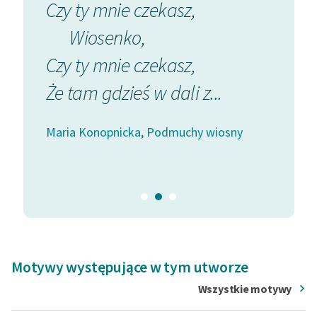
Czy ty mnie czekasz,
Czy ty
Europie (Italia). Ostatnie lata życia poświęciła
Zasady wykorzystania
Wiosenko,
Wi
poematowi
Pan Balcer w Brazylii
.
Wolnych Lektur
autor: Bartłomiej Chwil
…
Czy ty mnie czekasz,
Czy ty
Logotypy
Że tam gdzieś w dali z...
Że ta
Materiały promocyjne
sny
piosen
Maria Konopnicka, Podmuchy wiosny
Polityka prywatności
Maria K
Regulamin biblioteki
Dane fundacji i
sprawozdania finansowe
Regulamin darowizn
Informacja o treściach
Motywy występujące w tym utworze
wrażliwych
Wszystkie motywy
Deklaracja dostępności