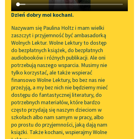
Katalog DAISY
Zgłoś brak utworu
Podkasty o książkach
Dzień dobry moi kochani.
Aktualności
Narzędzia
Nazywam się Paulina Holtz i mam wielki
zaszczyt i przyjemność być ambasadorką
„Prokurator Alicja Horn”
Mapa Wolnych Lektur
Wolnych Lektur. Wolne Lektury to dostęp
do słuchania
do bezpłatnych książek, do bezpłatnych
Leśmianator
audiobooków i różnych publikacji. Ale oni
Byliśmy częścią AI Impact
pobierz książkę
potrzebują naszego wsparcia. Musimy nie
Przewodnik dla piszących i
Lab
tylko korzystać, ale także wspierać
czytających
finansowo Wolne Lektury, bo bez nas nie
Zapraszamy na spotkanie
przeżyją, a my bez nich nie będziemy mieć
online z tłumaczkami
czytaj online
dostępu do fantastycznej literatury, do
literatury skandynawskiej
API
potrzebnych materiałów, które bardzo
Spotkanie z Katarzyną
OAI-PMH
często przydają się naszym dzieciom w
O przemijaniu, umieraniu, miłości i nadziei — na
Tunkiel w Oslo
szkołach albo nam samym w pracy, albo
intensywność przeżyć, na bycie gdzieś poza szarością
Widget Wolnych Lektur
po prostu do przyjemności, jaką dają nam
dnia.
102. lata temu zmarł
książki. Także kochani, wspierajmy Wolne
Przypisy
Joseph Conrad