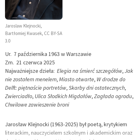
uczciwym, wnikliwym i z dużym poczuciem humoru,
dzięki czemu cieszył się dużym autorytetem. Był
Zasady wykorzystania
jednym z nielicznych krytyków, który na bieżąco czytał i
Wolnych Lektur
Jaroslaw Klejnocki,
komentował ogromne ilości tomów wierszy, także
Logotypy
Bartłomiej Kwasek, CC BY-SA
poetów debiutujących i początkujących. W tym sensie
3.0
jego działalność krytyczna była ściśle powiązana z jego
Materiały promocyjne
misją edukacyjną.
Ur.
7 października 1963 w Warszawie
Polityka prywatności
Zm.
21 czerwca 2025
Tom poezji Jarosława Klejnockiego
Elegia na śmierć
Najważniejsze dzieła:
Elegia na śmierć szczegółów
,
Jak
Regulamin biblioteki
szczegółów
dostępny jest jako e-book (w formatach
nie zostałem menelem
,
Miasto otwarte
,
W drodze do
Dane fundacji i
EPUB i Mobi Kindle) oraz plik PDF.
Delft: piętnaście portretów
,
Skarby dni ostatecznych
,
sprawozdania finansowe
Zwierciadło
,
Ulica Słodkich Migdałów
,
Zagłada ogrodu
,
Regulamin darowizn
Chwilowe zawieszenie broni
Informacja o treściach
wrażliwych
Jarosław Klejnocki (1963-2025) był poetą, krytykiem
literackim, nauczycielem szkolnym i akademickim oraz
Deklaracja dostępności