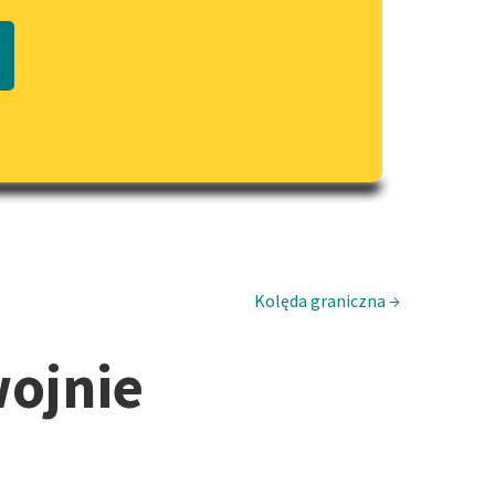
Regulamin biblioteki
macie PDF
Dane fundacji i sprawozdania
finansowe
Regulamin darowizn
Informacja o treściach
wrażliwych
Deklaracja dostępności
Kolęda graniczna →
wojnie