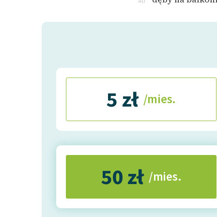
40
5 zł
/mies.
50 zł
/mies.