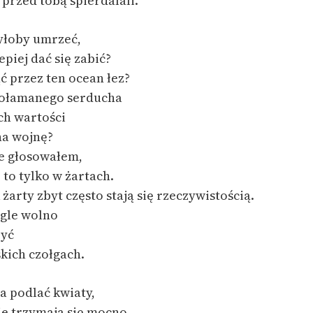
 przed tobą spierdalali.
byłoby umrzeć,
epiej dać się zabić?
ąć przez ten ocean łez?
połamanego serducha
ch wartości
a wojnę?
ie głosowałem,
, to tylko w żartach.
żarty zbyt często stają się rzeczywistością.
ągle wolno
zyć
kich czołgach.
a podlać kwiaty,
ie trzymają się mocno.