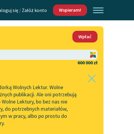
Wspieram!
aloguj się
/
Załóż konto
O nas
Wpłać
Lektur
Kontakt
O projekcie
600 000 zł
 piszących i
Zespół
dorką Wolnych Lektur. Wolne
Zasady wykorzystania
ych publikacji. Ale oni potrzebują
Wolnych Lektur
 Wolne Lektury, bo bez nas nie
Logotypy
ry, do potrzebnych materiałów,
ym w pracy, albo po prostu do
h Lektur
Materiały promocyjne
ry.
Polityka prywatności