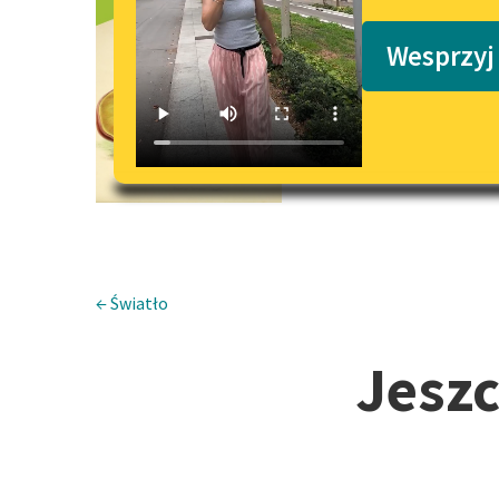
Jeszcze jed
Podkasty o książkach
Wesprzyj
← Światło
Jeszc