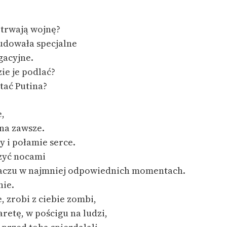
etrwają wojnę?
udowała specjalne
gacyjne.
ie je podlać?
tać Putina?
e,
 na zawsze.
y i połamie serce.
zyć nocami
łaczu w najmniej odpowiednich momentach.
nie.
e, zrobi z ciebie zombi,
aretę, w pościgu na ludzi,