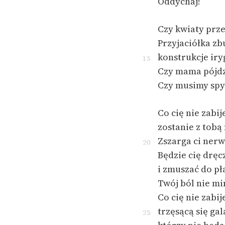
Oddychaj!
Czy kwiaty prz
Przyjaciółka zb
konstrukcje iry
15
Czy mama pójdz
Czy musimy spy
Co cię nie zabij
zostanie z tobą
Zszarga ci nerw
20
Będzie cię dręc
i zmuszać do p
Twój ból nie mi
Co cię nie zabij
trzęsącą się gal
25