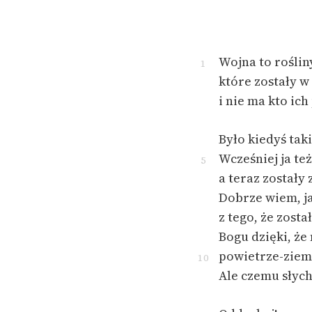
Wojna to roślin
1
które zostały w
i nie ma kto ic
Było kiedyś tak
Wcześniej ja też
5
a teraz zostały 
Dobrze wiem, jak
z tego, że zosta
Bogu dzięki, że
powietrze-ziem
10
Ale czemu słyc