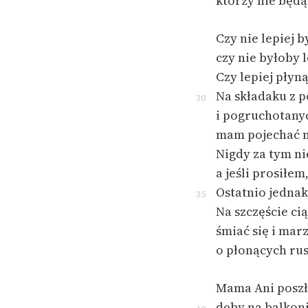
którzy nie będą
Czy nie lepiej 
czy nie byłoby l
Czy lepiej płyn
Na składaku z 
30
i pogruchotany
mam pojechać n
Nigdy za tym n
a jeśli prosiłem
Ostatnio jednak 
35
Na szczęście ci
śmiać się i mar
o płonących rus
Mama Ani poszł
dęby na balkon