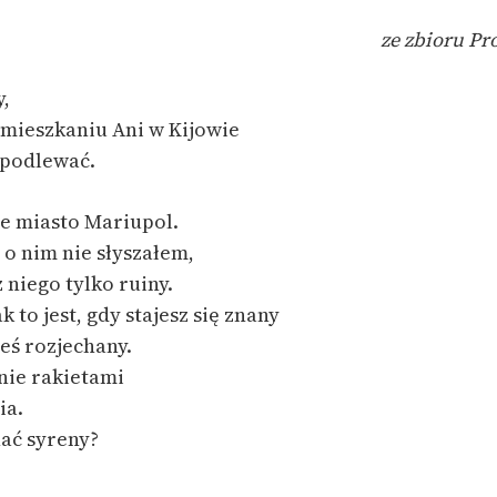
publicznej, lektur szkolnych
oraz Starego Testamentu
ze zbioru
Pro
Odkurzamy bohaterów
y,
Szkoła Poezji Wolnych Lektur
 mieszkaniu Ani w Kijowie
h podlewać.
ie miasto Mariupol.
 o nim nie słyszałem,
z niego tylko ruiny.
 to jest, gdy stajesz się znany
łeś rozjechany.
 nie rakietami
ia.
hać syreny?