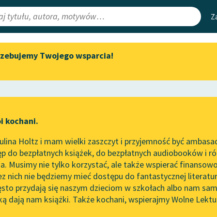
Z
rzebujemy Twojego wsparcia!
Aktualności
Narzędzia
e Lektury
Spotkanie z Katarzyną Tunkiel
Mapa Wolnych 
w Oslo
irmami
Leśmianator
Wolne Lektury na 32.
ewsletter
Przewodnik dla
Pol’and’Rock Festivalu
i kochani.
czytających
„Kochanek Lady Chatterley”
lina Holtz i mam wielki zaszczyt i przyjemność być ambasa
do słuchania na Wolnych
p do bezpłatnych książek, do bezpłatnych audiobooków i różn
Lekturach
API
. Musimy nie tylko korzystać, ale także wspierać finansowo
ce redakcyjne
Nowy audiobook – „Marzenie
OAI-PMH
ez nich nie będziemy mieć dostępu do fantastycznej literatu
o Oriencie” Sophie Elkan
ęsto przydają się naszym dzieciom w szkołach albo nam sam
Widget Wolnyc
Kolekcja Nadwyraz.com x
ką dają nam książki. Także kochani, wspierajmy Wolne Lektu
oru
Wolne Lektury – idealna na
Przypisy
lato