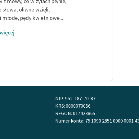
 z mowy, co w żyłach płynie,
Odkurzamy bohaterów
 słowa, oliwne wzięli,
Szkoła Poezji Wolnych Lektur
i młode, pędy kwietniowe...
 więcej
NIP: 952-187-70-87
KRS: 0000070056
REGON: 017423865
Numer konta: 75 1090 2851 0000 0001 4