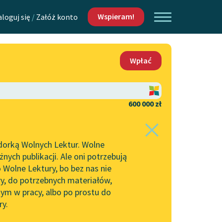
Wspieram!
aloguj się
/
Załóż konto
O nas
Wpłać
Lektur
Kontakt
O projekcie
600 000 zł
 piszących i
Zespół
dorką Wolnych Lektur. Wolne
Zasady wykorzystania
ych publikacji. Ale oni potrzebują
Wolnych Lektur
 Wolne Lektury, bo bez nas nie
Logotypy
ry, do potrzebnych materiałów,
ym w pracy, albo po prostu do
h Lektur
Materiały promocyjne
ry.
Polityka prywatności
w: Sielanka