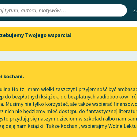
Z
rzebujemy Twojego wsparcia!
Aktualności
Narzędzia
e Lektury
„Prokurator Alicja Horn” do
Mapa Wolnych 
słuchania
irmami
Leśmianator
Byliśmy częścią AI Impact Lab
ewsletter
Przewodnik dla
i kochani.
Zapraszamy na spotkanie
czytających
online z tłumaczkami
lina Holtz i mam wielki zaszczyt i przyjemność być ambasa
literatury skandynawskiej
worze
Gusła, II
p do bezpłatnych książek, do bezpłatnych audiobooków i różn
API
Spotkanie z Katarzyną Tunkiel
. Musimy nie tylko korzystać, ale także wspierać finansowo
ce redakcyjne
w Oslo
OAI-PMH
ez nich nie będziemy mieć dostępu do fantastycznej literatu
ęsto przydają się naszym dzieciom w szkołach albo nam sam
102. lata temu zmarł Joseph
Widget Wolnyc
Conrad
ką dają nam książki. Także kochani, wspierajmy Wolne Lektu
oru
Przypisy
ebert
Blog
Moty