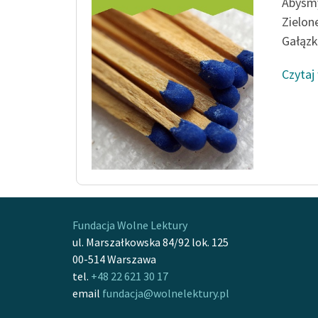
Abyśmy
Zielone
Gałązk
Czytaj
Fundacja Wolne Lektury
ul. Marszałkowska 84/92 lok. 125
00-514 Warszawa
tel.
+48 22 621 30 17
email
fundacja@wolnelektury.pl