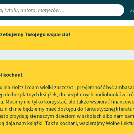
Z
rzebujemy Twojego wsparcia!
Aktualności
Narzędzia
e Lektury
„Prokurator Alicja Horn” do
Mapa Wolnych 
słuchania
irmami
Leśmianator
Byliśmy częścią AI Impact Lab
ewsletter
Przewodnik dla
i kochani.
Zapraszamy na spotkanie
czytających
Gusła, II
online z tłumaczkami
lina Holtz i mam wielki zaszczyt i przyjemność być ambasa
literatury skandynawskiej
Liebert
p do bezpłatnych książek, do bezpłatnych audiobooków i różn
API
Spotkanie z Katarzyną Tunkiel
ymierze
. Musimy nie tylko korzystać, ale także wspierać finansowo
ce redakcyjne
w Oslo
OAI-PMH
ez nich nie będziemy mieć dostępu do fantastycznej literatu
ęsto przydają się naszym dzieciom w szkołach albo nam sam
102. lata temu zmarł Joseph
Widget Wolnyc
Conrad
ką dają nam książki. Także kochani, wspierajmy Wolne Lektu
oru
Przypisy
Blog