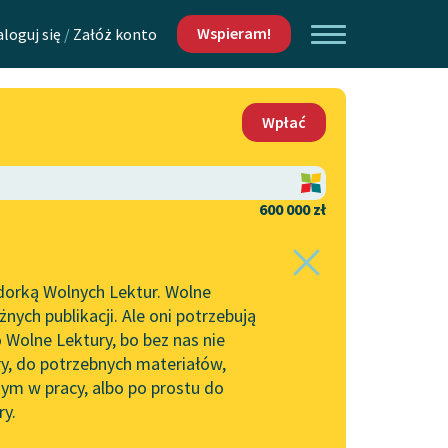
Wspieram!
aloguj się
/
Załóż konto
O nas
Wpłać
Lektur
Kontakt
O projekcie
600 000 zł
 piszących i
Zespół
dorką Wolnych Lektur. Wolne
Zasady wykorzystania
ych publikacji. Ale oni potrzebują
Wolnych Lektur
 Wolne Lektury, bo bez nas nie
Logotypy
ry, do potrzebnych materiałów,
ym w pracy, albo po prostu do
h Lektur
Materiały promocyjne
ry.
Polityka prywatności