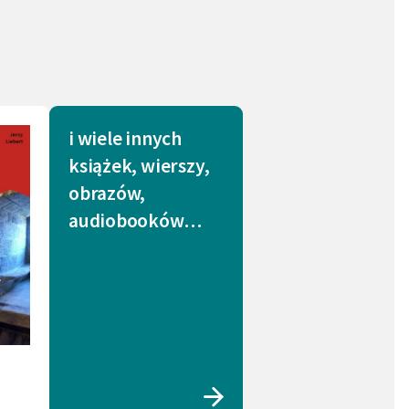
i wiele innych
książek, wierszy,
obrazów,
audiobooków…