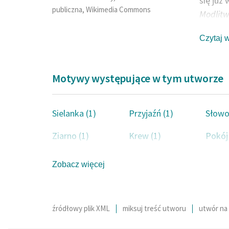
się już
publiczna, Wikimedia Commons
Modlit
chrześc
Czytaj 
Skamand
Iwaszki
Wiadomo
Motywy występujące w tym utworze
Ważną r
Wajngol
następn
Sielanka (1)
Przyjaźń (1)
Słowo
przyczyn
Ziarno (1)
Krew (1)
Pokój 
katolic
podwars
Zobacz więcej
chrześc
lektur.
Studiow
Warszaw
źródłowy plik XML
miksuj treść utworu
utwór na 
gruźlica