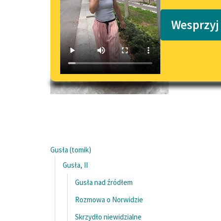
Podkasty o książkach
Wesprzyj
Gusła (tomik)
Gusła, II
Gusła nad źródłem
Rozmowa o Norwidzie
Skrzydło niewidzialne