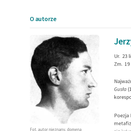
O autorze
Jerz
O, kiedyż, matko, 
Ur.
23 
wykołyszesz,
Zm.
19
Nadzieją wzejdzies
tryśniesz
Najważn
Gusła
(
Ziarnem spod kośc
koresp
krwi — przymierze
Poezja 
Jerzy Liebert, Gusła (tomik
metafiz
Przymierze
Fot. autor nieznany, domena