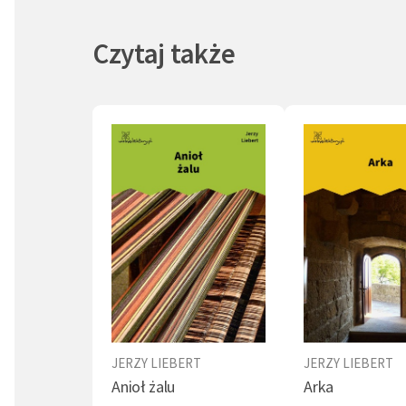
wyjeżdż
wieku 27
Czytaj także
JERZY LIEBERT
JERZY LIEBERT
Anioł żalu
Arka