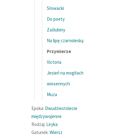
Słowacki
Do poety
Zaślubiny
Na lipę czarnoleską
Przymierze
Victoria
Jesień na mogiłach
wiosennych
Muza
Epoka:
Dwudziestolecie
międzywojenne
Rodzaj:
Liryka
Gatunek:
Wiersz