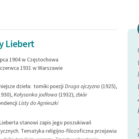
y Liebert
plon
Abyśmy z mowy, co w żyłach
lipca 1904 w Częstochowa
płynie,
 czerwca 1931 w Warszawie
z, dojrzała
Zielone słowa, oliwne wzięli,
Gałązki młode, pędy
iejsze dzieła:
tomiki poezji
Druga ojczyzna
(1925),
1930),
Kołysanka jodłowa
(1932); zbiór
i, spod
kwietniowe...
ondencji
Listy do Agnieszki
m...
Jerzy Liebert, Gusła (tomik), Gusła, II,
Lieberta stanowi zapis jego poszukiwań
Przymierze
), Gusła, II,
ycznych. Tematyka religijno-filozoficzna przejawia