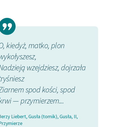
O, kiedyż, matko, plon
O, kiedyż, m
wykołyszesz,
wykołyszesz,
Nadzieją wzejdziesz, dojrzała
Nadzieją wze
tryśniesz
tryśniesz
Ziarnem spod kości, spod
Ziarnem spo
krwi — przymierzem...
krwi — przym
Jerzy Liebert, Gusła (tomik), Gusła, II,
Jerzy Liebert, Gusł
Przymierze
Przymierze