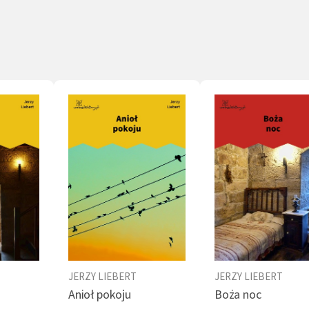
ał na kuracje do Worochty. Zmarł w Warszawie w
 lat.
JERZY LIEBERT
JERZY LIEBERT
Anioł pokoju
Boża noc