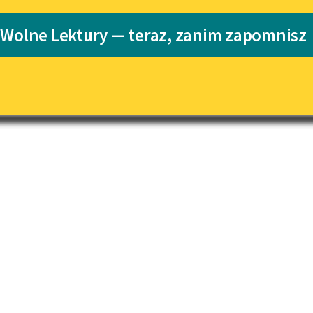
pobierz książkę
Katalog
 Wolne Lektury — teraz, zanim zapomnisz
Katalog w for
Lektury szkolne i klasyka
literatury do słuchania dla
uczennic i uczniów z
niepełnosprawnościami
E-kolekcja lektur szkolnych i
literatury do słuchania dla
uczennic i uczniów z
niepełnosprawnościami
Feministyczne inspiracje.
Popularyzacja skandynawskiej
literatury feministycznej
Ręce pełne poezji
Kolekcje edukacyjne twórców
przechodzących do domeny
publicznej, lektur szkolnych
oraz Starego Testamentu