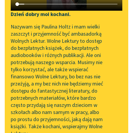
Katalog DAISY
Zgłoś brak utworu
Jerzy Liebert
Podkasty o książkach
Dzień dobry moi kochani.
Przymierze
Aktualności
Narzędzia
Nazywam się Paulina Holtz i mam wielki
zaszczyt i przyjemność być ambasadorką
Zadzwoni wilgą w
„Prokurator Alicja Horn”
Mapa Wolnych Lektur
Wolnych Lektur. Wolne Lektury to dostęp
bliskiej olszynie,
do słuchania
do bezpłatnych książek, do bezpłatnych
Byśmy się, wrogu mój,
Leśmianator
audiobooków i różnych publikacji. Ale oni
nie wstydzili
Byliśmy częścią AI Impact
potrzebują naszego wsparcia. Musimy nie
Przewodnik dla piszących i
Lab
Świerszcza o
tylko korzystać, ale także wspierać
czytających
zmierzchu znaleźć...
finansowo Wolne Lektury, bo bez nas nie
Zapraszamy na spotkanie
przeżyją, a my bez nich nie będziemy mieć
online z tłumaczkami
Czytaj więcej
dostępu do fantastycznej literatury, do
literatury skandynawskiej
API
potrzebnych materiałów, które bardzo
Spotkanie z Katarzyną
OAI-PMH
często przydają się naszym dzieciom w
Tunkiel w Oslo
szkołach albo nam samym w pracy, albo
Widget Wolnych Lektur
po prostu do przyjemności, jaką dają nam
102. lata temu zmarł
książki. Także kochani, wspierajmy Wolne
Przypisy
Motyw: Przyjaźń
Joseph Conrad