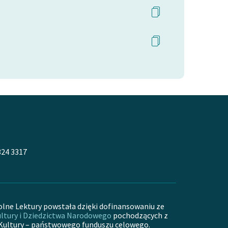
324 3317
olne Lektury powstała dzięki dofinansowaniu ze
ltury i Dziedzictwa Narodowego
pochodzących z
Kultury – państwowego funduszu celowego.