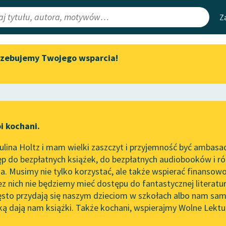
Z
rzebujemy Twojego wsparcia!
Aktualności
Narzędzia
e Lektury
„Prokurator Alicja Horn” do
Mapa Wolnych 
słuchania
irmami
Leśmianator
Byliśmy częścią AI Impact Lab
ewsletter
Przewodnik dla
i kochani.
Zapraszamy na spotkanie
czytających
online z tłumaczkami
lina Holtz i mam wielki zaszczyt i przyjemność być ambasa
literatury skandynawskiej
p do bezpłatnych książek, do bezpłatnych audiobooków i różn
API
Spotkanie z Katarzyną Tunkiel
. Musimy nie tylko korzystać, ale także wspierać finansowo
ce redakcyjne
w Oslo
OAI-PMH
ez nich nie będziemy mieć dostępu do fantastycznej literatu
ęsto przydają się naszym dzieciom w szkołach albo nam sam
102. lata temu zmarł Joseph
Widget Wolnyc
Conrad
ką dają nam książki. Także kochani, wspierajmy Wolne Lektu
oru
Przypisy
Blog