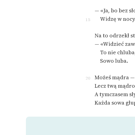
— «Ja, bo bez s
Widzę w nocy
15
Na to odrzekł s
— «Widzieć zaw
To nie chluba
Sowo luba.
Możeś mądra — 
20
Lecz twą mądroś
A tymczasem sł
Każda sowa głup