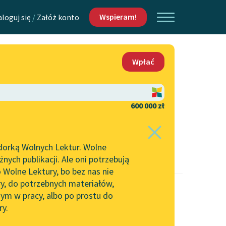
Wspieram!
aloguj się
/
Załóż konto
O nas
Wpłać
Lektur
Kontakt
O projekcie
600 000 zł
 piszących i
Zespół
dorką Wolnych Lektur. Wolne
Zasady wykorzystania
ych publikacji. Ale oni potrzebują
Wolnych Lektur
 Wolne Lektury, bo bez nas nie
Logotypy
ry, do potrzebnych materiałów,
ym w pracy, albo po prostu do
h Lektur
Materiały promocyjne
ry.
Polityka prywatności