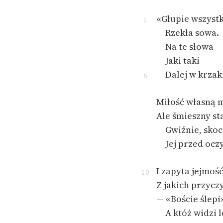
«Głupie wszystk
1
Rzekła sowa.
Na te słowa
Jaki taki
Dalej w krzak
5
Miłość własną m
Ale śmieszny st
Gwiźnie, skoc
Jej przed ocz
I zapyta jejmość
10
Z jakich przycz
— «Boście ślepi
A któż widzi l