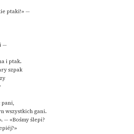
Odkurzamy bohaterów
ie ptaki!» —
Szkoła Poezji Wolnych Lektur
i —
a i ptak.
ary szpak
zy
y
 pani,
yn wszystkich gani.
». — «Bośmy ślepi?
epiéj?»