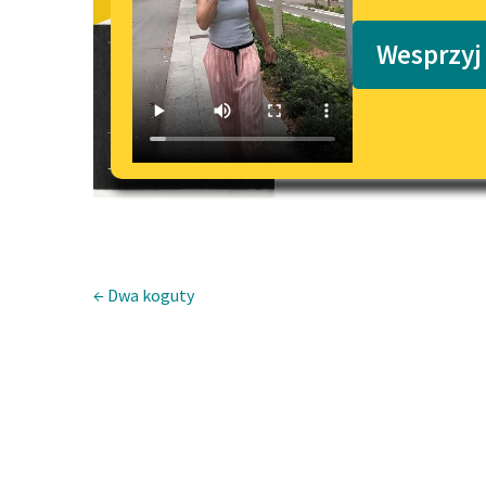
Sowa
Podkasty o książkach
Wesprzyj
← Dwa koguty