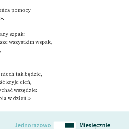
łońca pomocy
».
tary szpak:
sze wszystkim wspak,
,
niech tak będzie,
ć kryje cień,
ychać wszędzie:
ia w dzień!»
Jednorazowo
Miesięcznie