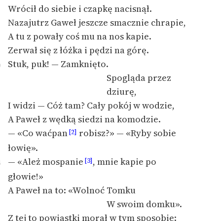
Ręce pełne poezji
Wrócił do siebie i czapkę nacisnął.
Nazajutrz Gaweł jeszcze smacznie chrapie,
Kolekcje edukacyjne
A tu z powały coś mu na nos kapie.
twórców przechodzących
Zerwał się z łóżka i pędzi na górę.
do domeny publicznej,
lektur szkolnych oraz
Stuk, puk! — Zamknięto.
0
Starego Testamentu
Spogląda przez
dziurę,
Odkurzamy bohaterów
I widzi — Cóż tam? Cały pokój w wodzie,
Szkoła Poezji Wolnych
A Paweł z wędką siedzi na komodzie.
Lektur
— «Co waćpan
robisz?» — «Ryby sobie
[2]
O nas
łowię».
— «Ależ mospanie
, mnie kapie po
[3]
5
Kontakt
głowie!»
O projekcie
A Paweł na to: «Wolnoć Tomku
W swoim domku».
Zespół
Z tej to powiastki morał w tym sposobie: