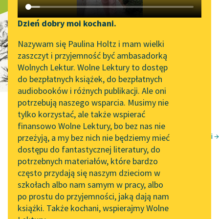
Paweł i Gaweł
Katalog DAISY
Zgłoś brak utworu
Podkasty o książkach
Dzień dobry moi kochani.
Aktualności
Narzędzia
Nazywam się Paulina Holtz i mam wielki
zaszczyt i przyjemność być ambasadorką
„Prokurator Alicja Horn”
Mapa Wolnych Lektur
Wolnych Lektur. Wolne Lektury to dostęp
do słuchania
do bezpłatnych książek, do bezpłatnych
Leśmianator
audiobooków i różnych publikacji. Ale oni
Byliśmy częścią AI Impact
potrzebują naszego wsparcia. Musimy nie
Przewodnik dla piszących i
Lab
tylko korzystać, ale także wspierać
czytających
finansowo Wolne Lektury, bo bez nas nie
Zapraszamy na spotkanie
Małpa w kąpieli →
przeżyją, a my bez nich nie będziemy mieć
online z tłumaczkami
Aleksander Fredro
dostępu do fantastycznej literatury, do
literatury skandynawskiej
API
potrzebnych materiałów, które bardzo
Paweł i Gaweł
Spotkanie z Katarzyną
OAI-PMH
często przydają się naszym dzieciom w
Tunkiel w Oslo
szkołach albo nam samym w pracy, albo
Widget Wolnych Lektur
po prostu do przyjemności, jaką dają nam
102. lata temu zmarł
książki. Także kochani, wspierajmy Wolne
Przypisy
Joseph Conrad