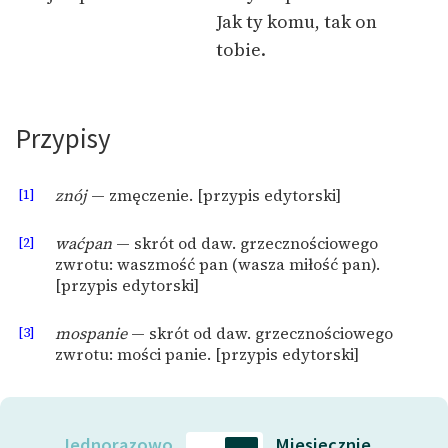
Jak ty komu, tak on
Zasady wykorzystania
tobie.
Wolnych Lektur
Logotypy
Przypisy
Materiały promocyjne
Polityka prywatności
[1]
znój
— zmęczenie. [przypis edytorski]
Regulamin biblioteki
[2]
waćpan
— skrót od daw. grzecznościowego
zwrotu: waszmość pan (wasza miłość pan).
Dane fundacji i
[przypis edytorski]
sprawozdania finansowe
Regulamin darowizn
[3]
mospanie
— skrót od daw. grzecznościowego
zwrotu: mości panie. [przypis edytorski]
Informacja o treściach
wrażliwych
Deklaracja dostępności
Jednorazowo
Miesięcznie