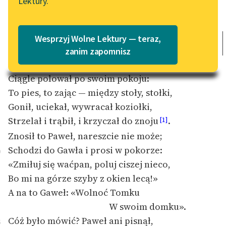
Lektury.
Katalog
Blog
Paweł i Gaweł w jednym stali domu,
Katalog w formacie PDF
Paweł na górze, a Gaweł na dole;
Wesprzyj Wolne Lektury — teraz,
Paweł spokojny, nie wadził nikomu,
Lektury szkolne i klasyka
zanim zapomnisz
literatury do słuchania dla
Gaweł najdziksze wymyślał swawole.
uczennic i uczniów z
Ciągle polował po swoim pokoju:
niepełnosprawnościami
To pies, to zając — między stoły, stołki,
Gonił, uciekał, wywracał koziołki,
E-kolekcja lektur
szkolnych i literatury do
Strzelał i trąbił, i krzyczał do znoju
.
[1]
słuchania dla uczennic i
Znosił to Paweł, nareszcie nie może;
uczniów z
Schodzi do Gawła i prosi w pokorze:
0
niepełnosprawnościami
«Zmiłuj się waćpan, poluj ciszej nieco,
Feministyczne inspiracje.
Bo mi na górze szyby z okien lecą!»
Popularyzacja
A na to Gaweł: «Wolnoć Tomku
skandynawskiej literatury
W swoim domku».
feministycznej
Cóż było mówić? Paweł ani pisnął,
5