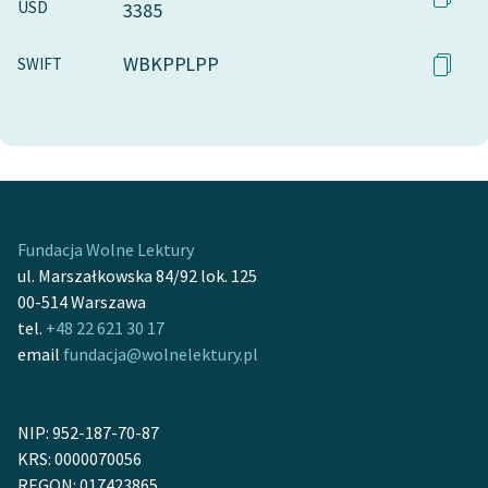
USD
3385
WBKPPLPP
SWIFT
Fundacja Wolne Lektury
ul. Marszałkowska 84/92 lok. 125
00-514 Warszawa
tel.
+48 22 621 30 17
email
fundacja@wolnelektury.pl
NIP: 952-187-70-87
KRS: 0000070056
REGON: 017423865