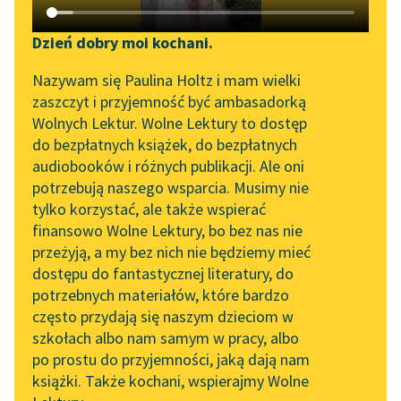
Katalog DAISY
Zgłoś brak utworu
Podkasty o książkach
Dzień dobry moi kochani.
Aktualności
Narzędzia
Nazywam się Paulina Holtz i mam wielki
zaszczyt i przyjemność być ambasadorką
„Prokurator Alicja Horn”
Mapa Wolnych Lektur
pobierz audiobook
Wolnych Lektur. Wolne Lektury to dostęp
do słuchania
do bezpłatnych książek, do bezpłatnych
Leśmianator
pobierz książkę
audiobooków i różnych publikacji. Ale oni
Byliśmy częścią AI Impact
potrzebują naszego wsparcia. Musimy nie
Przewodnik dla piszących i
Lab
tylko korzystać, ale także wspierać
czytających
finansowo Wolne Lektury, bo bez nas nie
Zapraszamy na spotkanie
czytaj online
przeżyją, a my bez nich nie będziemy mieć
online z tłumaczkami
dostępu do fantastycznej literatury, do
literatury skandynawskiej
API
potrzebnych materiałów, które bardzo
Czyta:
Masza Bogucka
, reż.
Grzegorz Dondziłło
Spotkanie z Katarzyną
OAI-PMH
często przydają się naszym dzieciom w
Tunkiel w Oslo
szkołach albo nam samym w pracy, albo
Widget Wolnych Lektur
1×
po prostu do przyjemności, jaką dają nam
102. lata temu zmarł
książki. Także kochani, wspierajmy Wolne
Przypisy
Joseph Conrad