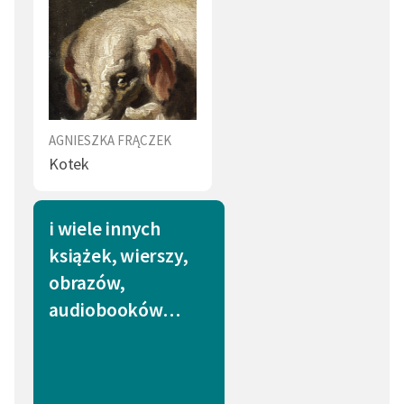
AGNIESZKA FRĄCZEK
Kotek
i wiele innych
książek, wierszy,
obrazów,
audiobooków…