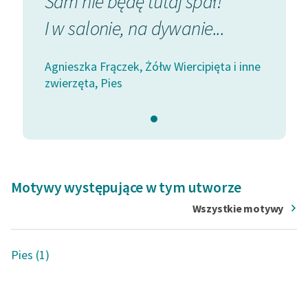
Sam nie będę tutaj spał!
I w salonie, na dywanie...
Agnieszka Frączek, Żółw Wiercipięta i inne
zwierzęta, Pies
Motywy występujące w tym utworze
Wszystkie motywy
Pies (1)