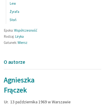
Lew
Zasady wykorzystania
Żyrafa
Wolnych Lektur
Słoń
Logotypy
Epoka:
Współczesność
Materiały promocyjne
Rodzaj:
Liryka
Gatunek:
Wiersz
Polityka prywatności
Regulamin biblioteki
O autorze
Dane fundacji i
sprawozdania finansowe
Regulamin darowizn
Agnieszka
Informacja o treściach
Frączek
wrażliwych
Ur.
13 października 1969 w Warszawie
Deklaracja dostępności