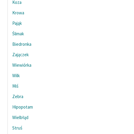
Koza
Ręce pełne poezji
Krowa
Kolekcje edukacyjne
twórców przechodzących
Pająk
do domeny publicznej,
Ślimak
lektur szkolnych oraz
Starego Testamentu
Biedronka
Zajączek
Odkurzamy bohaterów
Wiewiórka
Szkoła Poezji Wolnych
Lektur
Wilk
Miś
O nas
Zebra
Kontakt
Hipopotam
O projekcie
Wielbłąd
Zespół
Struś