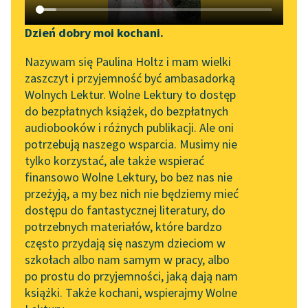
Katalog DAISY
Zgłoś brak utworu
Podkasty o książkach
Dzień dobry moi kochani.
Aktualności
Narzędzia
Nazywam się Paulina Holtz i mam wielki
zaszczyt i przyjemność być ambasadorką
„Prokurator Alicja Horn”
Mapa Wolnych Lektur
pobierz audiobook
Wolnych Lektur. Wolne Lektury to dostęp
do słuchania
do bezpłatnych książek, do bezpłatnych
Leśmianator
pobierz książkę
audiobooków i różnych publikacji. Ale oni
Byliśmy częścią AI Impact
potrzebują naszego wsparcia. Musimy nie
Przewodnik dla piszących i
Lab
tylko korzystać, ale także wspierać
czytających
finansowo Wolne Lektury, bo bez nas nie
Zapraszamy na spotkanie
czytaj online
przeżyją, a my bez nich nie będziemy mieć
online z tłumaczkami
dostępu do fantastycznej literatury, do
literatury skandynawskiej
API
potrzebnych materiałów, które bardzo
Czyta:
Masza Bogucka
, reż.
Grzegorz Dondziłło
Spotkanie z Katarzyną
OAI-PMH
często przydają się naszym dzieciom w
Tunkiel w Oslo
szkołach albo nam samym w pracy, albo
Widget Wolnych Lektur
1×
po prostu do przyjemności, jaką dają nam
102. lata temu zmarł
książki. Także kochani, wspierajmy Wolne
Przypisy
Joseph Conrad