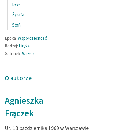
Lew
Zasady wykorzystania
Żyrafa
Wolnych Lektur
Słoń
Logotypy
Epoka:
Współczesność
Materiały promocyjne
Rodzaj:
Liryka
Gatunek:
Wiersz
Polityka prywatności
Regulamin biblioteki
O autorze
Dane fundacji i
sprawozdania finansowe
Regulamin darowizn
Agnieszka
Informacja o treściach
Frączek
wrażliwych
Ur.
13 października 1969 w Warszawie
Deklaracja dostępności