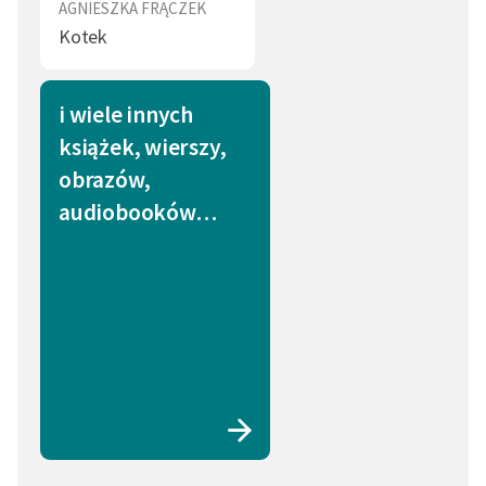
AGNIESZKA FRĄCZEK
Kotek
i wiele innych
książek, wierszy,
obrazów,
audiobooków…