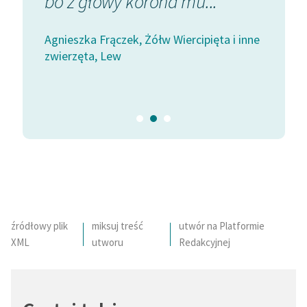
bo z głowy korona mu...
Ma huśt
czasem 
i inne
Agnieszka Frączek, Żółw Wiercipięta i inne
zwierzęta, Lew
Agnieszka 
zwierzęta,
źródłowy plik
miksuj treść
utwór na Platformie
XML
utworu
Redakcyjnej