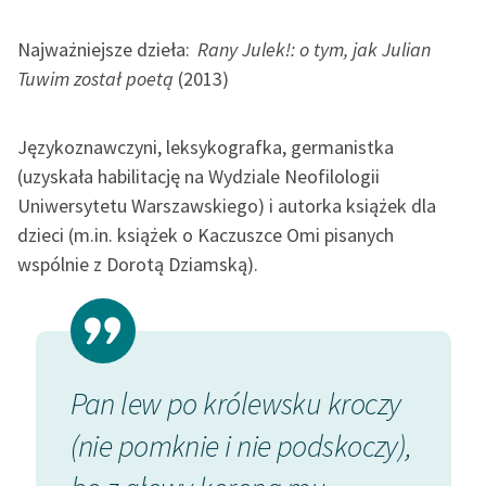
Najważniejsze dzieła:
Rany Julek!: o tym, jak Julian
Tuwim został poetą
(2013)
Językoznawczyni, leksykografka, germanistka
(uzyskała habilitację na Wydziale Neofilologii
Uniwersytetu Warszawskiego) i autorka książek dla
dzieci (m.in. książek o Kaczuszce Omi pisanych
wspólnie z Dorotą Dziamską).
ie.
Pan lew po królewsku kroczy
Taki jes
(nie pomknie i nie podskoczy),
że swaw