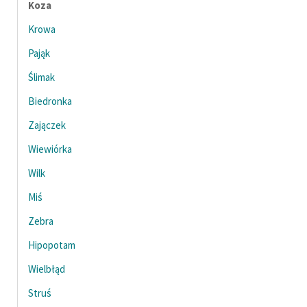
Koza
Ręce pełne poezji
Krowa
Kolekcje edukacyjne
twórców przechodzących
Pająk
do domeny publicznej,
Ślimak
lektur szkolnych oraz
Starego Testamentu
Biedronka
Zajączek
Odkurzamy bohaterów
Wiewiórka
Szkoła Poezji Wolnych
Lektur
Wilk
Miś
O nas
Zebra
Kontakt
Hipopotam
O projekcie
Wielbłąd
Zespół
Struś