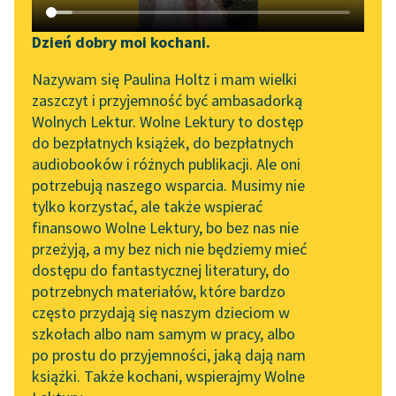
Katalog DAISY
Zgłoś brak utworu
Podkasty o książkach
Dzień dobry moi kochani.
Aktualności
Narzędzia
Nazywam się Paulina Holtz i mam wielki
zaszczyt i przyjemność być ambasadorką
Zapraszamy na spotkanie
Mapa Wolnych Lektur
Wolnych Lektur. Wolne Lektury to dostęp
online z tłumaczkami
pobierz książkę
do bezpłatnych książek, do bezpłatnych
Leśmianator
literatury skandynawskiej
audiobooków i różnych publikacji. Ale oni
potrzebują naszego wsparcia. Musimy nie
Przewodnik dla piszących i
Spotkanie z Katarzyną
tylko korzystać, ale także wspierać
czytających
Tunkiel w Oslo
czytaj online
finansowo Wolne Lektury, bo bez nas nie
przeżyją, a my bez nich nie będziemy mieć
Wolne Lektury na 32.
dostępu do fantastycznej literatury, do
Pol’and’Rock Festivalu
API
dzień jak co dzień (tomik)
potrzebnych materiałów, które bardzo
[Dzień jak co dzień - Dedykacja]
„Kochanek Lady
OAI-PMH
często przydają się naszym dzieciom w
Chatterley” do słuchania
szkołach albo nam samym w pracy, albo
Daleko
Widget Wolnych Lektur
na Wolnych Lekturach
po prostu do przyjemności, jaką dają nam
Na wsi
książki. Także kochani, wspierajmy Wolne
Przypisy
Nowy audiobook –
Jesień