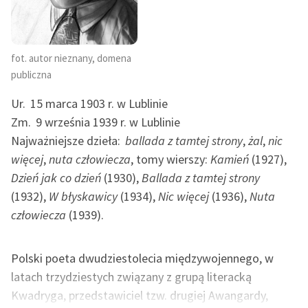
Deklaracja dostępności
fot. autor nieznany, domena
publiczna
Ur.
15 marca 1903 r. w Lublinie
Zm.
9 września 1939 r. w Lublinie
Najważniejsze dzieła:
ballada z tamtej strony
,
żal
,
nic
więcej
,
nuta człowiecza
, tomy wierszy:
Kamień
(1927),
Dzień jak co dzień
(1930),
Ballada z tamtej strony
(1932),
W błyskawicy
(1934),
Nic więcej
(1936),
Nuta
człowiecza
(1939).
Polski poeta dwudziestolecia międzywojennego, w
latach trzydziestych związany z grupą literacką
Kwadryga, przedstawiciel tzw. drugiej Awangardy,