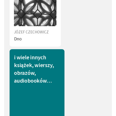
JÓZEF CZECHOWICZ
Dno
i wiele innych
książek, wierszy,
obrazów,
audiobooków…