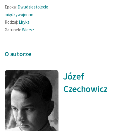
Zespół
Epoka:
Dwudziestolecie
międzywojenne
Rodzaj:
Liryka
Zasady wykorzystania
Gatunek:
Wiersz
Wolnych Lektur
Logotypy
O autorze
Materiały promocyjne
Polityka prywatności
Józef
Regulamin biblioteki
Czechowicz
Dane fundacji i
sprawozdania finansowe
Regulamin darowizn
Informacja o treściach
wrażliwych