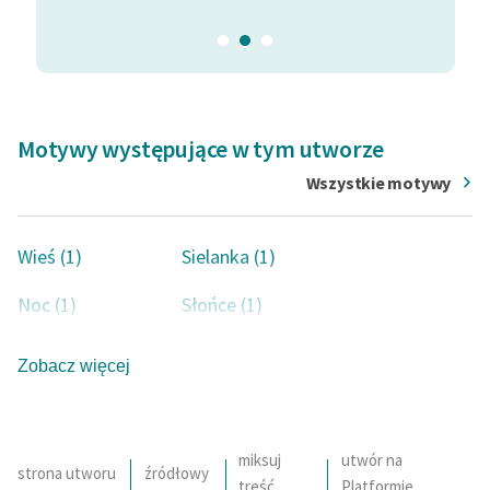
Motywy występujące w tym utworze
Wszystkie motywy
Wieś (1)
Sielanka (1)
Noc (1)
Słońce (1)
Rośliny (1)
Księżyc (1)
Zobacz więcej
Bezpieczeństwo (1)
Gwiazda (1)
Obłok (1)
miksuj
utwór na
strona utworu
źródłowy
treść
Platformie