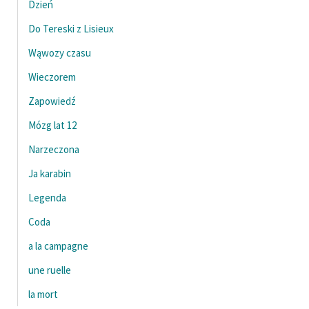
Dzień
feministycznej
Do Tereski z Lisieux
Ręce pełne poezji
Wąwozy czasu
Kolekcje edukacyjne
Wieczorem
twórców przechodzących
Zapowiedź
do domeny publicznej,
lektur szkolnych oraz
Mózg lat 12
Starego Testamentu
Narzeczona
Odkurzamy bohaterów
Ja karabin
Szkoła Poezji Wolnych
Legenda
Lektur
Coda
O nas
a la campagne
Kontakt
une ruelle
O projekcie
la mort