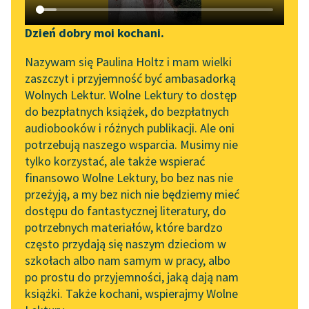
Katalog DAISY
Zgłoś brak utworu
Tadeusz Dołęga-Mostowicz
Podkasty o książkach
Dzień dobry moi kochani.
Prokurator Alicja
Aktualności
Narzędzia
Nazywam się Paulina Holtz i mam wielki
Horn
zaszczyt i przyjemność być ambasadorką
„Prokurator Alicja Horn”
Mapa Wolnych Lektur
Wolnych Lektur. Wolne Lektury to dostęp
Powszechność,
do słuchania
do bezpłatnych książek, do bezpłatnych
nagminność
Leśmianator
audiobooków i różnych publikacji. Ale oni
Byliśmy częścią AI Impact
bałwochwalstwa dla
potrzebują naszego wsparcia. Musimy nie
Przewodnik dla piszących i
Lab
siły i sprawności
tylko korzystać, ale także wspierać
czytających
fizycznej jest niczym
finansowo Wolne Lektury, bo bez nas nie
Zapraszamy na spotkanie
innym, jak tylko
przeżyją, a my bez nich nie będziemy mieć
online z tłumaczkami
tłumaczeniem się...
dostępu do fantastycznej literatury, do
literatury skandynawskiej
API
potrzebnych materiałów, które bardzo
Spotkanie z Katarzyną
OAI-PMH
Czytaj więcej
często przydają się naszym dzieciom w
Tunkiel w Oslo
szkołach albo nam samym w pracy, albo
Widget Wolnych Lektur
po prostu do przyjemności, jaką dają nam
102. lata temu zmarł
książki. Także kochani, wspierajmy Wolne
Przypisy
Joseph Conrad