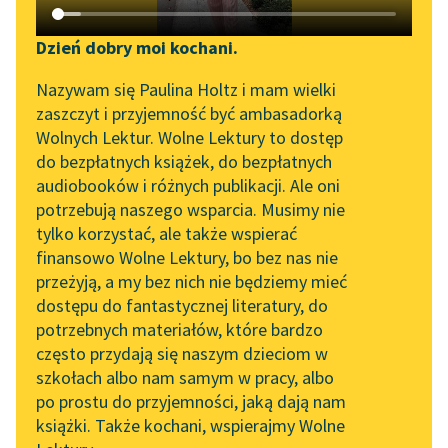
Katalog DAISY
Zgłoś brak utworu
Tadeusz Dołęga-Mostowicz
Podkasty o książkach
Dzień dobry moi kochani.
Prokurator Alicja
Aktualności
Narzędzia
Nazywam się Paulina Holtz i mam wielki
Horn
zaszczyt i przyjemność być ambasadorką
„Prokurator Alicja Horn”
Mapa Wolnych Lektur
Wolnych Lektur. Wolne Lektury to dostęp
Powszechność,
do słuchania
do bezpłatnych książek, do bezpłatnych
nagminność
Leśmianator
audiobooków i różnych publikacji. Ale oni
Byliśmy częścią AI Impact
bałwochwalstwa dla
potrzebują naszego wsparcia. Musimy nie
Przewodnik dla piszących i
Lab
siły i sprawności
tylko korzystać, ale także wspierać
czytających
fizycznej jest niczym
finansowo Wolne Lektury, bo bez nas nie
Zapraszamy na spotkanie
innym, jak tylko
przeżyją, a my bez nich nie będziemy mieć
online z tłumaczkami
tłumaczeniem się...
dostępu do fantastycznej literatury, do
literatury skandynawskiej
API
potrzebnych materiałów, które bardzo
Spotkanie z Katarzyną
OAI-PMH
Czytaj więcej
często przydają się naszym dzieciom w
Tunkiel w Oslo
szkołach albo nam samym w pracy, albo
Widget Wolnych Lektur
po prostu do przyjemności, jaką dają nam
102. lata temu zmarł
książki. Także kochani, wspierajmy Wolne
Przypisy
Joseph Conrad