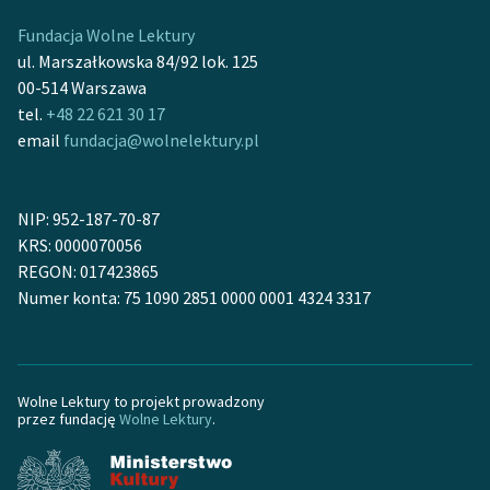
Ręce pełne poezji
Fundacja Wolne Lektury
Kolekcje edukacyjne
ul. Marszałkowska 84/92 lok. 125
twórców przechodzących
00-514 Warszawa
do domeny publicznej,
tel.
+48 22 621 30 17
lektur szkolnych oraz
email
fundacja@wolnelektury.pl
Starego Testamentu
Odkurzamy bohaterów
NIP: 952-187-70-87
KRS: 0000070056
Szkoła Poezji Wolnych
REGON: 017423865
Lektur
Numer konta: 75 1090 2851 0000 0001 4324 3317
O nas
Kontakt
Wolne Lektury to projekt prowadzony
O projekcie
przez fundację
Wolne Lektury
.
Zespół