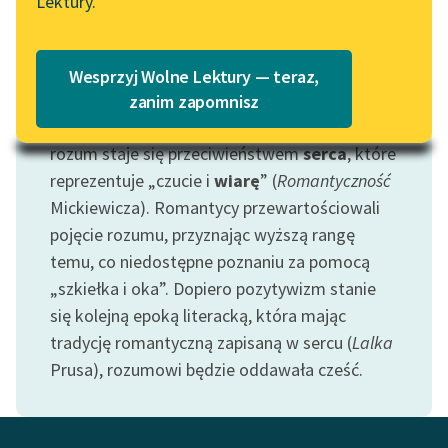
Lektury.
Katalog
Blog
Motyw: Rozum
Katalog w formacie PDF
O rozumie wiele mówi w
Satyrach
Krasicki —
Wesprzyj Wolne Lektury — teraz,
podkreśla jego wartość, a także
Lektury szkolne i klasyka
zanim zapomnisz
literatury do słuchania dla
przeciwstawia
głupocie
. W romantyzmie
uczennic i uczniów z
rozum staje się przeciwieństwem
serca
, które
niepełnosprawnościami
reprezentuje „czucie i
wiarę
” (
Romantyczność
Mickiewicza). Romantycy przewartościowali
E-kolekcja lektur
pojęcie rozumu, przyznając wyższą rangę
szkolnych i literatury do
słuchania dla uczennic i
temu, co niedostępne poznaniu za pomocą
uczniów z
„szkiełka i oka”. Dopiero pozytywizm stanie
niepełnosprawnościami
się kolejną epoką literacką, która mając
tradycję romantyczną zapisaną w sercu (
Lalka
Feministyczne inspiracje.
Prusa), rozumowi będzie oddawała cześć.
Popularyzacja
skandynawskiej literatury
feministycznej