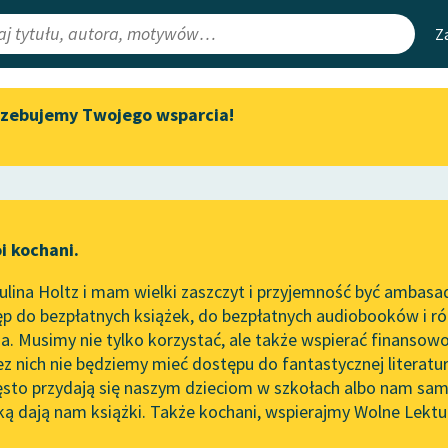
Z
rzebujemy Twojego wsparcia!
Aktualności
Narzędzia
e Lektury
„Prokurator Alicja Horn” do
Mapa Wolnych 
słuchania
irmami
Leśmianator
Byliśmy częścią AI Impact Lab
ewsletter
Przewodnik dla
i kochani.
Zapraszamy na spotkanie
czytających
Horn
online z tłumaczkami
lina Holtz i mam wielki zaszczyt i przyjemność być ambasa
literatury skandynawskiej
worze
Prokurator Alicja Horn
p do bezpłatnych książek, do bezpłatnych audiobooków i różn
API
Spotkanie z Katarzyną Tunkiel
. Musimy nie tylko korzystać, ale także wspierać finansowo
ce redakcyjne
w Oslo
OAI-PMH
ez nich nie będziemy mieć dostępu do fantastycznej literatu
ęsto przydają się naszym dzieciom w szkołach albo nam sam
102. lata temu zmarł Joseph
Widget Wolnyc
Conrad
ką dają nam książki. Także kochani, wspierajmy Wolne Lektu
oru
Przypisy
 Dołęga-Mostowicz
Blog
Moty