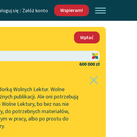
Wspieram!
aloguj się
/
Załóż konto
O nas
Wpłać
Lektur
Kontakt
O projekcie
600 000 zł
 piszących i
Zespół
dorką Wolnych Lektur. Wolne
Zasady wykorzystania
ych publikacji. Ale oni potrzebują
Wolnych Lektur
 Wolne Lektury, bo bez nas nie
Logotypy
ry, do potrzebnych materiałów,
ym w pracy, albo po prostu do
h Lektur
Materiały promocyjne
ry.
Polityka prywatności
w: Obyczaje