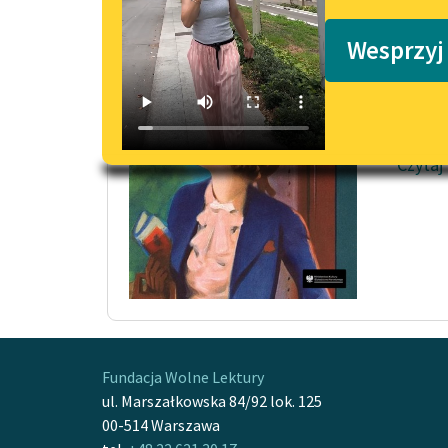
Podkasty o książkach
Proku
Wesprzyj
Zabawn
ludzio
brudem
Czytaj
Fundacja Wolne Lektury
ul. Marszałkowska 84/92 lok. 125
00-514 Warszawa