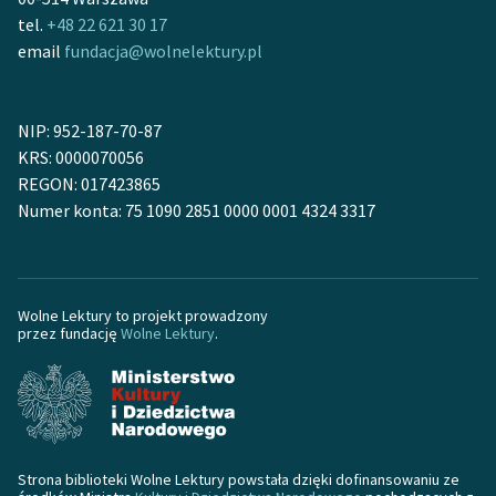
Ręce pełne poezji
tel.
+48 22 621 30 17
email
fundacja@wolnelektury.pl
Kolekcje edukacyjne
twórców przechodzących
do domeny publicznej,
NIP: 952-187-70-87
lektur szkolnych oraz
KRS: 0000070056
Starego Testamentu
REGON: 017423865
Odkurzamy bohaterów
Numer konta: 75 1090 2851 0000 0001 4324 3317
Szkoła Poezji Wolnych
Lektur
Wolne Lektury to projekt prowadzony
O nas
przez fundację
Wolne Lektury
.
Kontakt
O projekcie
Zespół
Strona biblioteki Wolne Lektury powstała dzięki dofinansowaniu ze