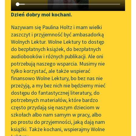
Katalog DAISY
Zgłoś brak utworu
Podkasty o książkach
Dzień dobry moi kochani.
Aktualności
Narzędzia
Tadeusz Dołęga-Mostowicz
Nazywam się Paulina Holtz i mam wielki
Prokurator Alicja
zaszczyt i przyjemność być ambasadorką
„Prokurator Alicja Horn”
Mapa Wolnych Lektur
Wolnych Lektur. Wolne Lektury to dostęp
Horn
do słuchania
do bezpłatnych książek, do bezpłatnych
Leśmianator
audiobooków i różnych publikacji. Ale oni
Owszem, durzyła się
Byliśmy częścią AI Impact
potrzebują naszego wsparcia. Musimy nie
Przewodnik dla piszących i
po dziecinnemu w panu
Lab
tylko korzystać, ale także wspierać
czytających
Relmanie, nauczycielu
finansowo Wolne Lektury, bo bez nas nie
Zapraszamy na spotkanie
fizyki, w brunecie z
przeżyją, a my bez nich nie będziemy mieć
online z tłumaczkami
wielką teką...
dostępu do fantastycznej literatury, do
literatury skandynawskiej
API
potrzebnych materiałów, które bardzo
Czytaj więcej
Spotkanie z Katarzyną
OAI-PMH
często przydają się naszym dzieciom w
Tunkiel w Oslo
szkołach albo nam samym w pracy, albo
Widget Wolnych Lektur
po prostu do przyjemności, jaką dają nam
102. lata temu zmarł
książki. Także kochani, wspierajmy Wolne
Przypisy
Joseph Conrad