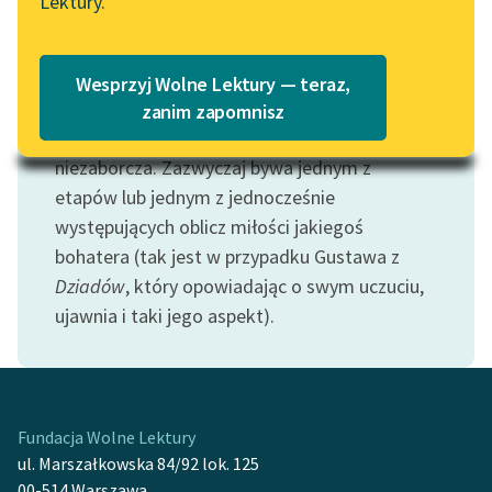
Lektury.
Katalog
Blog
Motyw: Miłość romantyczna
Katalog w formacie PDF
Tradycyjnie definiowana jako nastawiona na
Wesprzyj Wolne Lektury — teraz,
związek
duchowy
kochanków, a nie ich
Lektury szkolne i klasyka
zanim zapomnisz
literatury do słuchania dla
cielesne
zbliżenie; miłość kontemplacyjna,
uczennic i uczniów z
niezaborcza. Zazwyczaj bywa jednym z
niepełnosprawnościami
etapów lub jednym z jednocześnie
występujących oblicz miłości jakiegoś
E-kolekcja lektur
bohatera (tak jest w przypadku Gustawa z
szkolnych i literatury do
słuchania dla uczennic i
Dziadów
, który opowiadając o swym uczuciu,
uczniów z
ujawnia i taki jego aspekt).
niepełnosprawnościami
Feministyczne inspiracje.
Popularyzacja
skandynawskiej literatury
Fundacja Wolne Lektury
feministycznej
ul. Marszałkowska 84/92 lok. 125
00-514 Warszawa