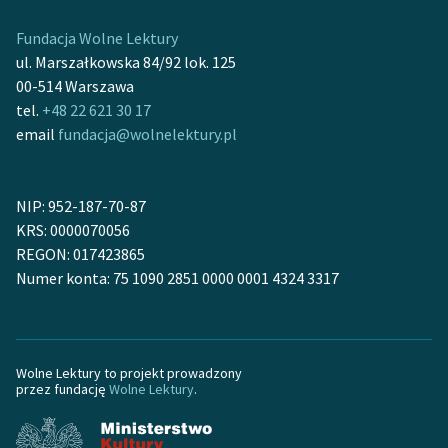
feministycznej
Fundacja Wolne Lektury
Ręce pełne poezji
ul. Marszałkowska 84/92 lok. 125
00-514 Warszawa
Kolekcje edukacyjne
tel.
+48 22 621 30 17
twórców przechodzących
email
fundacja@wolnelektury.pl
do domeny publicznej,
lektur szkolnych oraz
Starego Testamentu
NIP: 952-187-70-87
KRS: 0000070056
Odkurzamy bohaterów
REGON: 017423865
Szkoła Poezji Wolnych
Numer konta: 75 1090 2851 0000 0001 4324 3317
Lektur
O nas
Wolne Lektury to projekt prowadzony
Kontakt
przez fundację
Wolne Lektury
.
O projekcie