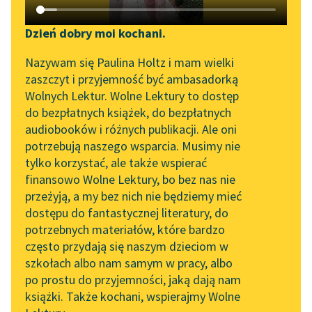
Katalog DAISY
Zgłoś brak utworu
Tadeusz Dołęga-Mostowicz
Podkasty o książkach
Dzień dobry moi kochani.
Prokurator Alicja
Aktualności
Narzędzia
Nazywam się Paulina Holtz i mam wielki
Horn
zaszczyt i przyjemność być ambasadorką
Spotkanie z Katarzyną
Mapa Wolnych Lektur
Wolnych Lektur. Wolne Lektury to dostęp
Przez cienki fular
Tunkiel w Oslo
do bezpłatnych książek, do bezpłatnych
sukienki czuł ciepło jej
Leśmianator
audiobooków i różnych publikacji. Ale oni
Wolne Lektury na 32.
ciała, po wierzchu dłoni
potrzebują naszego wsparcia. Musimy nie
Przewodnik dla piszących i
Pol’and’Rock Festivalu
wolniutko przesuwały
tylko korzystać, ale także wspierać
czytających
się smugi...
finansowo Wolne Lektury, bo bez nas nie
„Kochanek Lady
przeżyją, a my bez nich nie będziemy mieć
Chatterley” do słuchania
Czytaj więcej
dostępu do fantastycznej literatury, do
na Wolnych Lekturach
API
potrzebnych materiałów, które bardzo
Nowy audiobook –
OAI-PMH
często przydają się naszym dzieciom w
„Marzenie o Oriencie”
szkołach albo nam samym w pracy, albo
Tadeusz Dołęga-Mostowicz
Widget Wolnych Lektur
Sophie Elkan
po prostu do przyjemności, jaką dają nam
Prokurator Alicja
książki. Także kochani, wspierajmy Wolne
Przypisy
Kolekcja Nadwyraz.com x
Horn