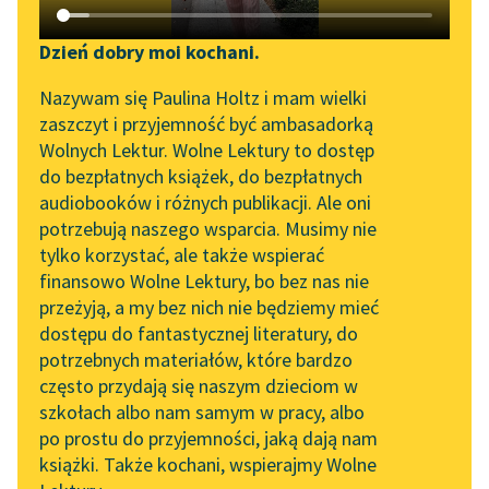
Katalog DAISY
Zgłoś brak utworu
Tadeusz Dołęga-Mostowicz
Podkasty o książkach
Dzień dobry moi kochani.
Prokurator Alicja
Aktualności
Narzędzia
Nazywam się Paulina Holtz i mam wielki
Horn
zaszczyt i przyjemność być ambasadorką
Zapraszamy na spotkanie
Mapa Wolnych Lektur
Wolnych Lektur. Wolne Lektury to dostęp
— Jak jest naprawdę,
online z tłumaczkami
do bezpłatnych książek, do bezpłatnych
jeszcze nie wiemy z
Leśmianator
literatury skandynawskiej
audiobooków i różnych publikacji. Ale oni
zupełną dokładnością
potrzebują naszego wsparcia. Musimy nie
Przewodnik dla piszących i
Spotkanie z Katarzyną
— odpowiedział
tylko korzystać, ale także wspierać
czytających
Tunkiel w Oslo
doktor Kunoki —
finansowo Wolne Lektury, bo bez nas nie
jednakże długotrwałe
przeżyją, a my bez nich nie będziemy mieć
Wolne Lektury na 32.
badania...
dostępu do fantastycznej literatury, do
Pol’and’Rock Festivalu
API
potrzebnych materiałów, które bardzo
„Kochanek Lady
OAI-PMH
Czytaj więcej
często przydają się naszym dzieciom w
Chatterley” do słuchania
szkołach albo nam samym w pracy, albo
Widget Wolnych Lektur
na Wolnych Lekturach
po prostu do przyjemności, jaką dają nam
książki. Także kochani, wspierajmy Wolne
Przypisy
Nowy audiobook –
Tadeusz Dołęga-Mostowicz