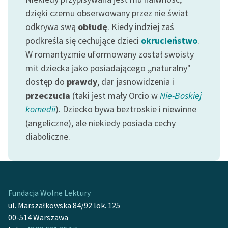
feministycznej
dzięki czemu obserwowany przez nie świat
odkrywa swą
obłudę
. Kiedy indziej zaś
Ręce pełne poezji
podkreśla się cechujące dzieci
okrucieństwo
.
Kolekcje edukacyjne
W romantyzmie uformowany został swoisty
twórców przechodzących
mit dziecka jako posiadającego ,,naturalny"
do domeny publicznej,
dostęp do
prawdy
, dar jasnowidzenia i
lektur szkolnych oraz
przeczucia
(taki jest mały Orcio w
Nie-Boskiej
Starego Testamentu
komedii
). Dziecko bywa beztroskie i niewinne
Odkurzamy bohaterów
(angeliczne), ale niekiedy posiada cechy
diaboliczne.
Szkoła Poezji Wolnych
Lektur
O nas
Fundacja Wolne Lektury
Kontakt
ul. Marszałkowska 84/92 lok. 125
O projekcie
00-514 Warszawa