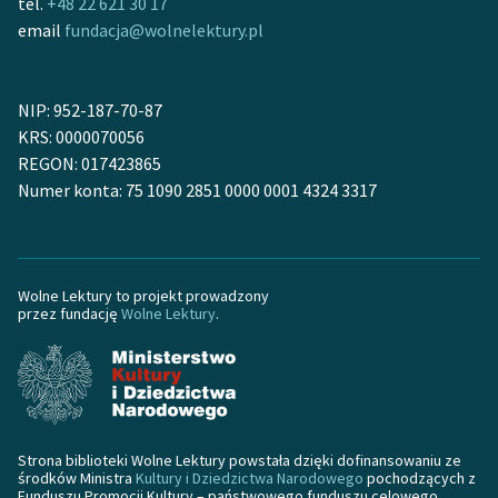
tel.
+48 22 621 30 17
Zespół
email
fundacja@wolnelektury.pl
Zasady wykorzystania
NIP: 952-187-70-87
Wolnych Lektur
KRS: 0000070056
REGON: 017423865
Logotypy
Numer konta: 75 1090 2851 0000 0001 4324 3317
Materiały promocyjne
Polityka prywatności
Wolne Lektury to projekt prowadzony
Regulamin biblioteki
przez fundację
Wolne Lektury
.
Dane fundacji i
sprawozdania finansowe
Regulamin darowizn
Strona biblioteki Wolne Lektury powstała dzięki dofinansowaniu ze
Informacja o treściach
środków Ministra
Kultury i Dziedzictwa Narodowego
pochodzących z
wrażliwych
Funduszu Promocji Kultury – państwowego funduszu celowego.