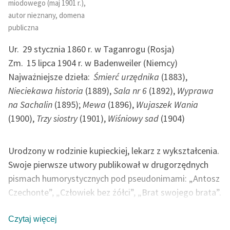
miodowego (maj 1901 r.),
autor nieznany, domena
Zasady wykorzystania
publiczna
Wolnych Lektur
Ur.
29 stycznia 1860 r. w Taganrogu (Rosja)
Logotypy
Zm.
15 lipca 1904 r. w Badenweiler (Niemcy)
Materiały promocyjne
Najważniejsze dzieła:
Śmierć urzędnika
(1883),
Nieciekawa historia
(1889),
Sala nr 6
(1892),
Wyprawa
Polityka prywatności
na Sachalin
(1895);
Mewa
(1896),
Wujaszek Wania
Regulamin biblioteki
(1900),
Trzy siostry
(1901),
Wiśniowy sad
(1904)
Dane fundacji i
sprawozdania finansowe
Urodzony w rodzinie kupieckiej, lekarz z wykształcenia.
Swoje pierwsze utwory publikował w drugorzędnych
Regulamin darowizn
pismach humorystycznych pod pseudonimami: „Antosz
Informacja o treściach
Czechonte”, „Człowiek bez żółci”, „Brat swojego brata”.
wrażliwych
W początkowej fazie twórczości pisał wiele drobnych
utworów, felietonów, humoresek, anegdot. Krytykował
Czytaj więcej
Deklaracja dostępności