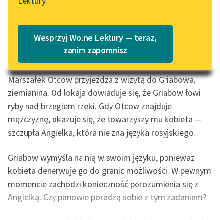
Lektury.
Katalog
Blog
0:00:00
– 0:10:01
Czas do końca: 0:10:01
Katalog w formacie PDF
Wesprzyj Wolne Lektury — teraz,
Dofinansowano ze
Lektury szkolne i klasyka
środków: Senat RP.
zanim zapomnisz
literatury do słuchania dla
uczennic i uczniów z
Marszałek Otcow przyjeżdża z wizytą do Griabowa,
niepełnosprawnościami
ziemianina. Od lokaja dowiaduje się, że Griabow łowi
E-kolekcja lektur
ryby nad brzegiem rzeki. Gdy Otcow znajduje
szkolnych i literatury do
mężczyznę, okazuje się, że towarzyszy mu kobieta —
słuchania dla uczennic i
szczupła Angielka, która nie zna języka rosyjskiego.
uczniów z
niepełnosprawnościami
Griabow wymyśla na nią w swoim języku, ponieważ
kobieta denerwuje go do granic możliwości. W pewnym
Feministyczne inspiracje.
Popularyzacja
momencie zachodzi konieczność porozumienia się z
skandynawskiej literatury
Angielką. Czy panowie poradzą sobie z tym zadaniem?
feministycznej