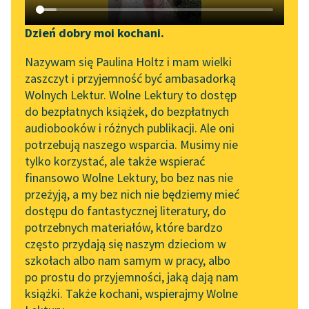
Katalog DAISY
Zgłoś brak utworu
Podkasty o książkach
Dzień dobry moi kochani.
Aktualności
Narzędzia
Nazywam się Paulina Holtz i mam wielki
zaszczyt i przyjemność być ambasadorką
„Prokurator Alicja Horn”
Mapa Wolnych Lektur
Wolnych Lektur. Wolne Lektury to dostęp
pobierz audiobook
do słuchania
do bezpłatnych książek, do bezpłatnych
Leśmianator
audiobooków i różnych publikacji. Ale oni
pobierz książkę
Byliśmy częścią AI Impact
potrzebują naszego wsparcia. Musimy nie
Przewodnik dla piszących i
Lab
tylko korzystać, ale także wspierać
czytających
finansowo Wolne Lektury, bo bez nas nie
Zapraszamy na spotkanie
czytaj online
przeżyją, a my bez nich nie będziemy mieć
online z tłumaczkami
dostępu do fantastycznej literatury, do
literatury skandynawskiej
API
potrzebnych materiałów, które bardzo
Spotkanie z Katarzyną
OAI-PMH
Czyta:
Wiktor Korzeniewski
, reż.
Marcin Cisło
często przydają się naszym dzieciom w
Tunkiel w Oslo
szkołach albo nam samym w pracy, albo
Widget Wolnych Lektur
po prostu do przyjemności, jaką dają nam
1×
102. lata temu zmarł
książki. Także kochani, wspierajmy Wolne
Przypisy
Joseph Conrad