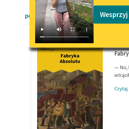
Podkasty o książkach
Wesprzyj
powieści fantastyczne
Karel Č
Fabry
— No, 
wtrącił
Czytaj