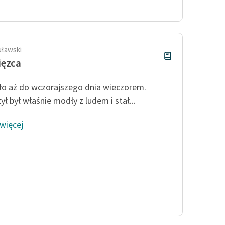
publicznej, lektur szkolnych
oraz Starego Testamentu
Odkurzamy bohaterów
Szkoła Poezji Wolnych Lektur
uławski
ięzca
ło aż do wczorajszego dnia wieczorem.
ł był właśnie modły z ludem i stał...
 więcej