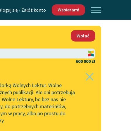
Wspieram!
aloguj się
/
Załóż konto
O nas
Wpłać
Lektur
Kontakt
O projekcie
600 000 zł
 piszących i
Zespół
dorką Wolnych Lektur. Wolne
Zasady wykorzystania
ych publikacji. Ale oni potrzebują
Wolnych Lektur
 Wolne Lektury, bo bez nas nie
Logotypy
ry, do potrzebnych materiałów,
ym w pracy, albo po prostu do
h Lektur
Materiały promocyjne
ry.
Polityka prywatności