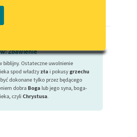
Regulamin biblioteki
macie PDF
Dane fundacji i sprawozdania
finansowe
Regulamin darowizn
Informacja o treściach
w: Zbawienie
wrażliwych
 biblijny. Ostateczne uwolnienie
Deklaracja dostępności
ieka spod władzy
zła
i pokusy
grzechu
być dokonane tylko przez będącego
eniem dobra
Boga
lub jego syna, boga-
eka, czyli
Chrystusa
.