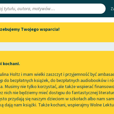
Z
rzebujemy Twojego wsparcia!
Aktualności
Narzędzia
e Lektury
Zapraszamy na spotkanie
Mapa Wolnych 
online z tłumaczkami
irmami
Leśmianator
literatury skandynawskiej
ewsletter
Przewodnik dla
Spotkanie z Katarzyną Tunkiel
i kochani.
czytających
w Oslo
nie
lina Holtz i mam wielki zaszczyt i przyjemność być ambasa
Wolne Lektury na 32.
p do bezpłatnych książek, do bezpłatnych audiobooków i różn
Pol’and’Rock Festivalu
API
. Musimy nie tylko korzystać, ale także wspierać finansowo
ce redakcyjne
„Kochanek Lady Chatterley”
OAI-PMH
ez nich nie będziemy mieć dostępu do fantastycznej literatu
do słuchania na Wolnych
ęsto przydają się naszym dzieciom w szkołach albo nam sam
Lekturach
Widget Wolnyc
ką dają nam książki. Także kochani, wspierajmy Wolne Lektu
oru
powieść fantastyczna
✖
Nowy audiobook – „Marzenie
Przypisy
o Oriencie” Sophie Elkan