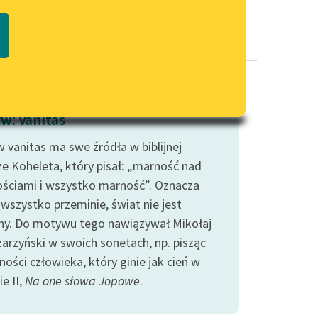
Regulamin biblioteki
macie PDF
Dane fundacji i sprawozdania
finansowe
Regulamin darowizn
Informacja o treściach
w: Vanitas
wrażliwych
 vanitas ma swe źródła w biblijnej
Deklaracja dostępności
ze Koheleta, który pisał: „marność nad
ściami i wszystko marność”. Oznacza
 wszystko przeminie, świat nie jest
ny. Do motywu tego nawiązywał Mikołaj
zarzyński w swoich sonetach, np. pisząc
ości człowieka, który ginie jak cień w
e II,
Na one słowa Jopowe
.