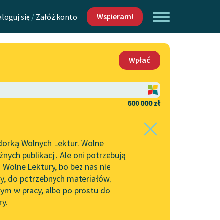
Wspieram!
aloguj się
/
Załóż konto
O nas
Wpłać
Lektur
Kontakt
O projekcie
600 000 zł
 piszących i
Zespół
dorką Wolnych Lektur. Wolne
Zasady wykorzystania
ych publikacji. Ale oni potrzebują
Wolnych Lektur
 Wolne Lektury, bo bez nas nie
Logotypy
ry, do potrzebnych materiałów,
ym w pracy, albo po prostu do
h Lektur
Materiały promocyjne
ry.
Polityka prywatności