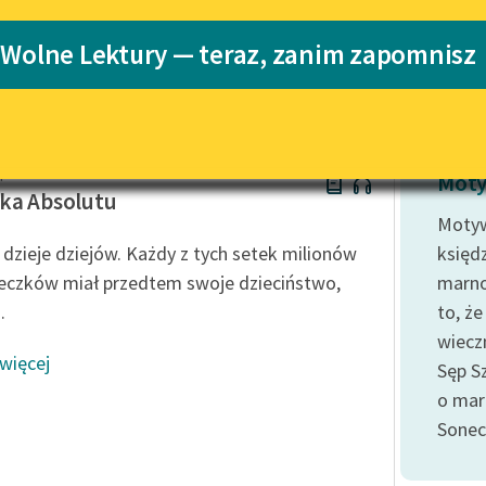
Katalog
 Wolne Lektury — teraz, zanim zapomnisz
Katalog w for
Lektury szkolne i klasyka
literatury do słuchania dla
uczennic i uczniów z
niepełnosprawnościami
apek
E-kolekcja lektur szkolnych i
Moty
literatury do słuchania dla
ka Absolutu
uczennic i uczniów z
Motyw
niepełnosprawnościami
 dzieje dziejów. Każdy z tych setek milionów
księd
Feministyczne inspiracje.
eczków miał przedtem swoje dzieciństwo,
marno
Popularyzacja skandynawskiej
.
to, że
literatury feministycznej
wiecz
 więcej
Ręce pełne poezji
Sęp S
o marn
Kolekcje edukacyjne twórców
przechodzących do domeny
Soneci
publicznej, lektur szkolnych
oraz Starego Testamentu