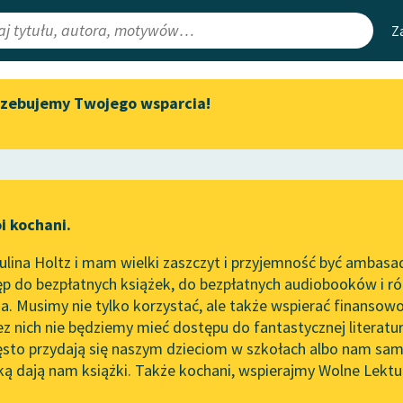
Z
rzebujemy Twojego wsparcia!
Aktualności
Narzędzia
e Lektury
„Prokurator Alicja Horn” do
Mapa Wolnych 
słuchania
irmami
Leśmianator
Byliśmy częścią AI Impact Lab
ewsletter
Przewodnik dla
i kochani.
Zapraszamy na spotkanie
czytających
online z tłumaczkami
lina Holtz i mam wielki zaszczyt i przyjemność być ambasa
literatury skandynawskiej
p do bezpłatnych książek, do bezpłatnych audiobooków i różn
API
Spotkanie z Katarzyną Tunkiel
. Musimy nie tylko korzystać, ale także wspierać finansowo
ce redakcyjne
w Oslo
OAI-PMH
ez nich nie będziemy mieć dostępu do fantastycznej literatu
ęsto przydają się naszym dzieciom w szkołach albo nam sam
102. lata temu zmarł Joseph
Widget Wolnyc
Conrad
ką dają nam książki. Także kochani, wspierajmy Wolne Lektu
oru
powieść fantastyczna
✖
Przypisy
Blog