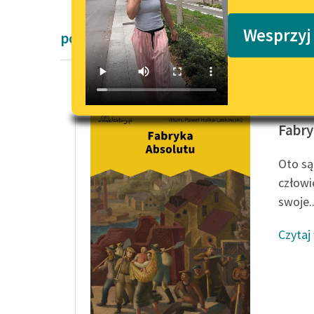
Podkasty o książkach
Wesprzyj
powieści fantastyczne
Karel Č
Fabry
Oto są
człowi
swoje..
Czytaj