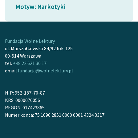
Motyw: Narkotyki
Ręce pełne poezji
Kolekcje edukacyjne
twórców przechodzących
do domeny publicznej,
Fundacja Wolne Lektury
lektur szkolnych oraz
ul. Marszałkowska 84/92 lok. 125
Starego Testamentu
00-514 Warszawa
tel.
+48 22 621 30 17
Odkurzamy bohaterów
email
fundacja@wolnelektury.pl
Szkoła Poezji Wolnych
Lektur
NIP: 952-187-70-87
O nas
KRS: 0000070056
REGON: 017423865
Kontakt
Numer konta: 75 1090 2851 0000 0001 4324 3317
O projekcie
Zespół