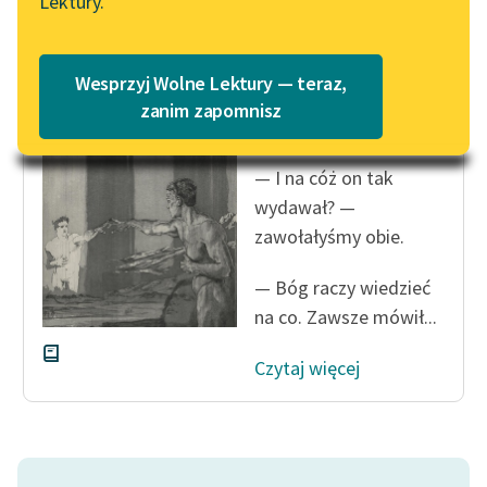
Lektury.
na Wolnych Lekturach
Katalog
Blog
Katalog w formacie PDF
Deotyma
Wesprzyj Wolne Lektury — teraz,
Zwierciadlana
zanim zapomnisz
zagadka
Lektury szkolne i klasyka
literatury do słuchania dla
— I na cóż on tak
uczennic i uczniów z
wydawał? —
niepełnosprawnościami
zawołałyśmy obie.
E-kolekcja lektur
szkolnych i literatury do
— Bóg raczy wiedzieć
słuchania dla uczennic i
na co. Zawsze mówił...
uczniów z
niepełnosprawnościami
Czytaj więcej
Feministyczne inspiracje.
Popularyzacja
skandynawskiej literatury
feministycznej