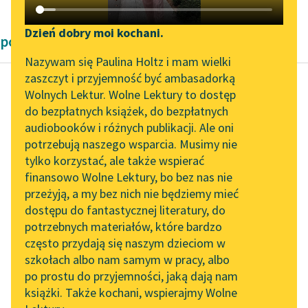
Katalog DAISY
Zgłoś brak utworu
Podkasty o książkach
Dzień dobry moi kochani.
powieści fantastyczne
Aktualności
Narzędzia
Nazywam się Paulina Holtz i mam wielki
zaszczyt i przyjemność być ambasadorką
Byliśmy częścią AI Impact
Mapa Wolnych Lektur
Wolnych Lektur. Wolne Lektury to dostęp
Lab
do bezpłatnych książek, do bezpłatnych
Karel Čapek
Leśmianator
audiobooków i różnych publikacji. Ale oni
Fabryka Absolutu
Zapraszamy na spotkanie
potrzebują naszego wsparcia. Musimy nie
Przewodnik dla piszących i
online z tłumaczkami
tylko korzystać, ale także wspierać
czytających
— Co znowu za orgie?
literatury skandynawskiej
finansowo Wolne Lektury, bo bez nas nie
przeżyją, a my bez nich nie będziemy mieć
— No takie różne
Spotkanie z Katarzyną
dostępu do fantastycznej literatury, do
Tunkiel w Oslo
API
zakazane rzeczy. Modlą
potrzebnych materiałów, które bardzo
się, śpiewają, miewają
Wolne Lektury na 32.
OAI-PMH
często przydają się naszym dzieciom w
widzenia, prorokują...
Pol’and’Rock Festivalu
szkołach albo nam samym w pracy, albo
Widget Wolnych Lektur
po prostu do przyjemności, jaką dają nam
Czytaj więcej
„Kochanek Lady
książki. Także kochani, wspierajmy Wolne
Przypisy
Chatterley” do słuchania