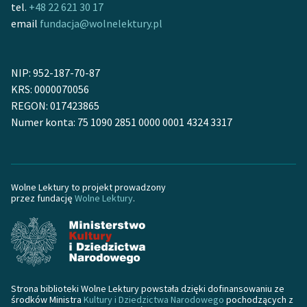
tel.
+48 22 621 30 17
Ręce pełne poezji
email
fundacja@wolnelektury.pl
Kolekcje edukacyjne
twórców przechodzących
do domeny publicznej,
NIP: 952-187-70-87
lektur szkolnych oraz
KRS: 0000070056
Starego Testamentu
REGON: 017423865
Numer konta: 75 1090 2851 0000 0001 4324 3317
Odkurzamy bohaterów
Szkoła Poezji Wolnych
Lektur
Wolne Lektury to projekt prowadzony
O nas
przez fundację
Wolne Lektury
.
Kontakt
O projekcie
Zespół
Strona biblioteki Wolne Lektury powstała dzięki dofinansowaniu ze
środków Ministra
Kultury i Dziedzictwa Narodowego
pochodzących z