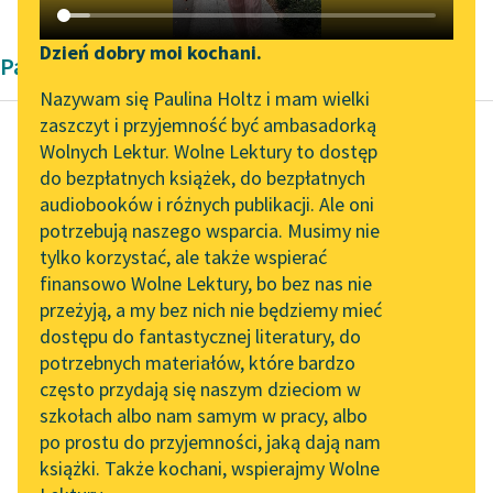
Katalog DAISY
Zgłoś brak utworu
Podkasty o książkach
Dzień dobry moi kochani.
Pamiętnik
Aktualności
Narzędzia
Nazywam się Paulina Holtz i mam wielki
zaszczyt i przyjemność być ambasadorką
„Prokurator Alicja Horn”
Mapa Wolnych Lektur
Wolnych Lektur. Wolne Lektury to dostęp
do słuchania
do bezpłatnych książek, do bezpłatnych
Adelheid Popp
Leśmianator
audiobooków i różnych publikacji. Ale oni
Wspomnienia
Byliśmy częścią AI Impact
potrzebują naszego wsparcia. Musimy nie
Przewodnik dla piszących i
młodej robotnicy
Lab
tylko korzystać, ale także wspierać
czytających
finansowo Wolne Lektury, bo bez nas nie
Zapraszamy na spotkanie
Następnego dnia jedna
przeżyją, a my bez nich nie będziemy mieć
online z tłumaczkami
z koleżanek, młoda
dostępu do fantastycznej literatury, do
literatury skandynawskiej
API
blondynka, która mi
potrzebnych materiałów, które bardzo
była najmilszą ze
Spotkanie z Katarzyną
OAI-PMH
często przydają się naszym dzieciom w
Tunkiel w Oslo
wszystkich, czyniła
szkołach albo nam samym w pracy, albo
Widget Wolnych Lektur
mi...
po prostu do przyjemności, jaką dają nam
102. lata temu zmarł
książki. Także kochani, wspierajmy Wolne
Przypisy
Joseph Conrad
Czytaj więcej