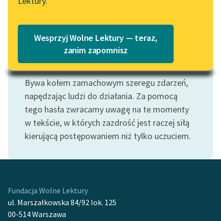
Lektury.
Katalog
Blog
Katalog w formacie PDF
Wesprzyj Wolne Lektury — teraz,
Lektury szkolne i klasyka
zanim zapomnisz
literatury do słuchania dla
Motyw: Zazdrość
uczennic i uczniów z
Bywa kołem zamachowym szeregu zdarzeń,
niepełnosprawnościami
napędzając ludzi do działania. Za pomocą
E-kolekcja lektur
tego hasła zwracamy uwagę na te momenty
szkolnych i literatury do
w tekście, w których zazdrość jest raczej siłą
słuchania dla uczennic i
kierującą postępowaniem niż tylko uczuciem.
uczniów z
niepełnosprawnościami
Feministyczne inspiracje.
Popularyzacja
Fundacja Wolne Lektury
skandynawskiej literatury
ul. Marszałkowska 84/92 lok. 125
feministycznej
00-514 Warszawa