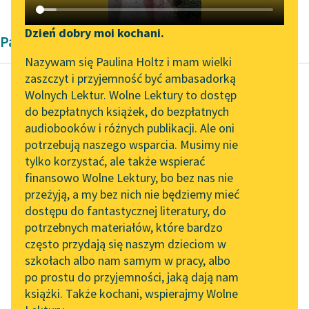
Katalog DAISY
Zgłoś brak utworu
Podkasty o książkach
Dzień dobry moi kochani.
Pamiętnik Jeana-Jacques'a Rousseau
Aktualności
Narzędzia
Nazywam się Paulina Holtz i mam wielki
zaszczyt i przyjemność być ambasadorką
„Prokurator Alicja Horn”
Mapa Wolnych Lektur
Wolnych Lektur. Wolne Lektury to dostęp
do słuchania
do bezpłatnych książek, do bezpłatnych
Jean-Jacques Rousseau
Leśmianator
audiobooków i różnych publikacji. Ale oni
Wyznania, tom
Byliśmy częścią AI Impact
potrzebują naszego wsparcia. Musimy nie
Przewodnik dla piszących i
drugi
Lab
tylko korzystać, ale także wspierać
czytających
finansowo Wolne Lektury, bo bez nas nie
Zapraszamy na spotkanie
Ta rzekoma przyjaźń
przeżyją, a my bez nich nie będziemy mieć
online z tłumaczkami
była mi równie zgubną
dostępu do fantastycznej literatury, do
literatury skandynawskiej
API
na wewnątrz jak i na
potrzebnych materiałów, które bardzo
zewnątrz. Długie i...
Spotkanie z Katarzyną
OAI-PMH
często przydają się naszym dzieciom w
Tunkiel w Oslo
szkołach albo nam samym w pracy, albo
Widget Wolnych Lektur
Czytaj więcej
po prostu do przyjemności, jaką dają nam
102. lata temu zmarł
książki. Także kochani, wspierajmy Wolne
Przypisy
Joseph Conrad