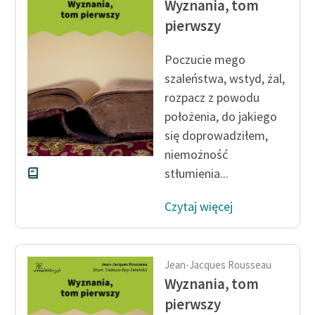
Wyznania, tom
Ręce pełne poezji
pierwszy
Kolekcje edukacyjne
twórców przechodzących
Poczucie mego
do domeny publicznej,
szaleństwa, wstyd, żal,
lektur szkolnych oraz
rozpacz z powodu
Starego Testamentu
położenia, do jakiego
Odkurzamy bohaterów
się doprowadziłem,
niemożność
Szkoła Poezji Wolnych
stłumienia...
Lektur
O nas
Czytaj więcej
Kontakt
O projekcie
Jean-Jacques Rousseau
Wyznania, tom
Zespół
pierwszy