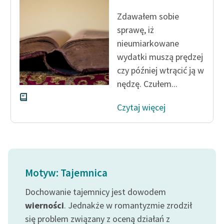
Zdawałem sobie
Zasady wykorzystania
sprawę, iż
Wolnych Lektur
nieumiarkowane
Logotypy
wydatki muszą prędzej
czy później wtrącić ją w
Materiały promocyjne
nędzę. Czułem...
Polityka prywatności
Czytaj więcej
Regulamin biblioteki
Dane fundacji i
sprawozdania finansowe
Regulamin darowizn
Motyw: Tajemnica
Informacja o treściach
Dochowanie tajemnicy jest dowodem
wrażliwych
wierności
. Jednakże w romantyzmie zrodził
Deklaracja dostępności
się problem związany z oceną działań z