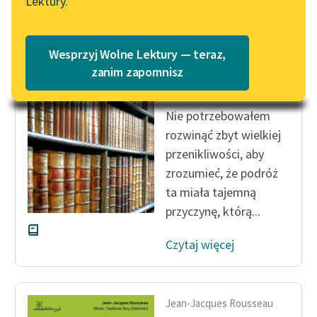
Lektury.
Katalog
Blog
Katalog w formacie PDF
Jean-Jacques Rousseau
Wesprzyj Wolne Lektury — teraz,
Wyznania, tom
Lektury szkolne i klasyka
zanim zapomnisz
drugi
literatury do słuchania dla
uczennic i uczniów z
Nie potrzebowałem
niepełnosprawnościami
rozwinąć zbyt wielkiej
E-kolekcja lektur
przenikliwości, aby
szkolnych i literatury do
zrozumieć, że podróż
słuchania dla uczennic i
ta miała tajemną
uczniów z
przyczynę, którą...
niepełnosprawnościami
Czytaj więcej
Feministyczne inspiracje.
Popularyzacja
skandynawskiej literatury
feministycznej
Jean-Jacques Rousseau