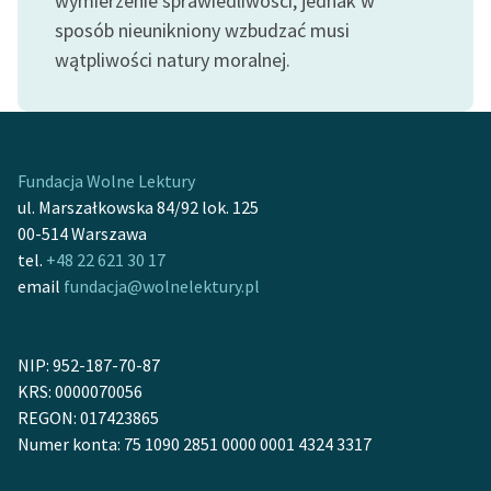
wymierzenie sprawiedliwości, jednak w
sposób nieunikniony wzbudzać musi
wątpliwości natury moralnej.
Fundacja Wolne Lektury
ul. Marszałkowska 84/92 lok. 125
00-514 Warszawa
tel.
+48 22 621 30 17
email
fundacja@wolnelektury.pl
NIP: 952-187-70-87
KRS: 0000070056
REGON: 017423865
Numer konta: 75 1090 2851 0000 0001 4324 3317