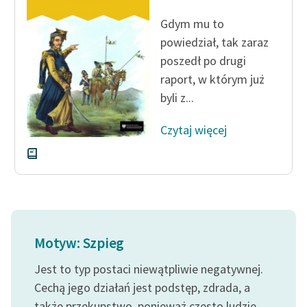
feministycznej
Gdym mu to
Ręce pełne poezji
powiedział, tak zaraz
poszedł po drugi
Kolekcje edukacyjne
raport, w którym już
twórców przechodzących
byli z...
do domeny publicznej,
lektur szkolnych oraz
Czytaj więcej
Starego Testamentu
Odkurzamy bohaterów
Szkoła Poezji Wolnych
Lektur
O nas
Motyw: Szpieg
Kontakt
Jest to typ postaci niewątpliwie negatywnej.
Cechą jego działań jest podstęp, zdrada, a
O projekcie
także przekupstwo, ponieważ często ludzie