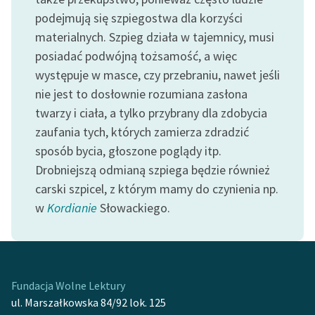
Zespół
podejmują się szpiegostwa dla korzyści
materialnych. Szpieg działa w tajemnicy, musi
posiadać podwójną tożsamość, a więc
Zasady wykorzystania
występuje w masce, czy przebraniu, nawet jeśli
Wolnych Lektur
nie jest to dosłownie rozumiana zasłona
Logotypy
twarzy i ciała, a tylko przybrany dla zdobycia
zaufania tych, których zamierza zdradzić
Materiały promocyjne
sposób bycia, głoszone poglądy itp.
Polityka prywatności
Drobniejszą odmianą szpiega będzie również
carski szpicel, z którym mamy do czynienia np.
Regulamin biblioteki
w
Kordianie
Słowackiego.
Dane fundacji i
sprawozdania finansowe
Regulamin darowizn
Fundacja Wolne Lektury
Informacja o treściach
ul. Marszałkowska 84/92 lok. 125
wrażliwych