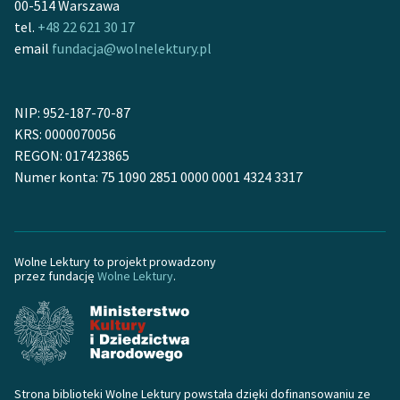
00-514 Warszawa
tel.
+48 22 621 30 17
Deklaracja dostępności
email
fundacja@wolnelektury.pl
NIP: 952-187-70-87
KRS: 0000070056
REGON: 017423865
Numer konta: 75 1090 2851 0000 0001 4324 3317
Wolne Lektury to projekt prowadzony
przez fundację
Wolne Lektury
.
Strona biblioteki Wolne Lektury powstała dzięki dofinansowaniu ze