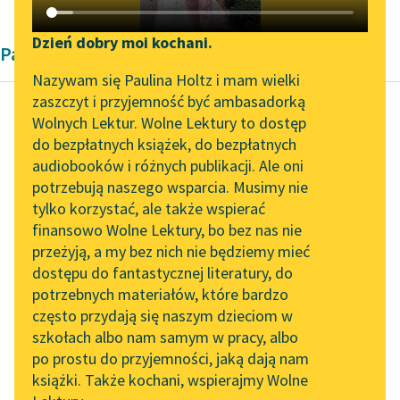
Katalog DAISY
Zgłoś brak utworu
Podkasty o książkach
Dzień dobry moi kochani.
Pamiętnik
Aktualności
Narzędzia
Nazywam się Paulina Holtz i mam wielki
zaszczyt i przyjemność być ambasadorką
Spotkanie z Katarzyną
Mapa Wolnych Lektur
Wolnych Lektur. Wolne Lektury to dostęp
Tunkiel w Oslo
do bezpłatnych książek, do bezpłatnych
Jan Kiliński
Leśmianator
audiobooków i różnych publikacji. Ale oni
Pamiętnik
Wolne Lektury na 32.
potrzebują naszego wsparcia. Musimy nie
Przewodnik dla piszących i
Pol’and’Rock Festivalu
tylko korzystać, ale także wspierać
czytających
Ja, widząc, że są to
finansowo Wolne Lektury, bo bez nas nie
„Kochanek Lady
tymczasowi patrioci,
przeżyją, a my bez nich nie będziemy mieć
Chatterley” do słuchania
mocnom tego żałował,
dostępu do fantastycznej literatury, do
na Wolnych Lekturach
API
com już do nich
potrzebnych materiałów, które bardzo
wymówił...
Nowy audiobook –
OAI-PMH
często przydają się naszym dzieciom w
„Marzenie o Oriencie”
szkołach albo nam samym w pracy, albo
Widget Wolnych Lektur
Czytaj więcej
Sophie Elkan
po prostu do przyjemności, jaką dają nam
książki. Także kochani, wspierajmy Wolne
Przypisy
Kolekcja Nadwyraz.com x